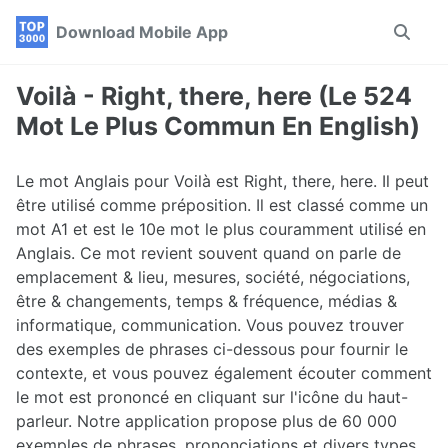
Skip
Skip
Skip
Download Mobile App
Toggle
to
to
to
search
primary
content
footer
navigation
Voilà - Right, there, here (Le 524
Mot Le Plus Commun En English)
Le mot Anglais pour Voilà est Right, there, here. Il peut
être utilisé comme préposition. Il est classé comme un
mot A1 et est le 10e mot le plus couramment utilisé en
Anglais. Ce mot revient souvent quand on parle de
emplacement & lieu, mesures, société, négociations,
être & changements, temps & fréquence, médias &
informatique, communication. Vous pouvez trouver
des exemples de phrases ci-dessous pour fournir le
contexte, et vous pouvez également écouter comment
le mot est prononcé en cliquant sur l'icône du haut-
parleur. Notre application propose plus de 60 000
exemples de phrases, prononciations et divers types