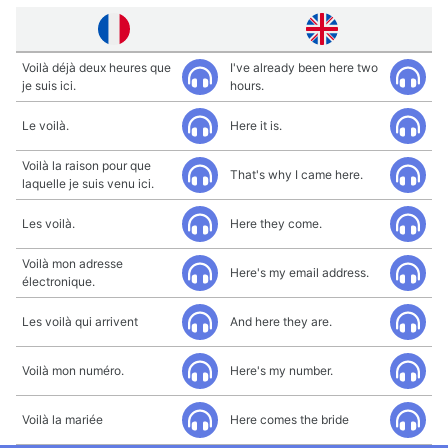
Voilà déjà deux heures que
I've already been here two
je suis ici.
hours.
Le voilà.
Here it is.
Voilà la raison pour que
That's why I came here.
laquelle je suis venu ici.
Les voilà.
Here they come.
Voilà mon adresse
Here's my email address.
électronique.
Les voilà qui arrivent
And here they are.
Voilà mon numéro.
Here's my number.
Voilà la mariée
Here comes the bride