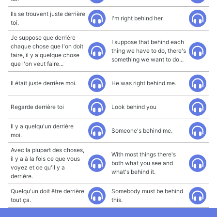
Ils se trouvent juste derrière
I'm right behind her.
toi.
Je suppose que derrière
I suppose that behind each
chaque chose que l'on doit
thing we have to do, there's
faire, il y a quelque chose
something we want to do...
que l'on veut faire...
Il était juste derrière moi.
He was right behind me.
Regarde derrière toi
Look behind you
Il y a quelqu'un derrière
Someone's behind me.
moi.
Avec la plupart des choses,
With most things there's
il y a à la fois ce que vous
both what you see and
voyez et ce qu'il y a
what's behind it.
derrière.
Quelqu'un doit être derrière
Somebody must be behind
tout ça.
this.