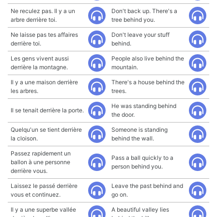
Ne reculez pas. Il y a un
Don't back up. There's a
arbre derrière toi.
tree behind you.
Ne laisse pas tes affaires
Don't leave your stuff
derrière toi.
behind.
Les gens vivent aussi
People also live behind the
derrière la montagne.
mountain.
Il y a une maison derrière
There's a house behind the
les arbres.
trees.
He was standing behind
Il se tenait derrière la porte.
the door.
Quelqu'un se tient derrière
Someone is standing
la cloison.
behind the wall.
Passez rapidement un
Pass a ball quickly to a
ballon à une personne
person behind you.
derrière vous.
Laissez le passé derrière
Leave the past behind and
vous et continuez.
go on.
Il y a une superbe vallée
A beautiful valley lies