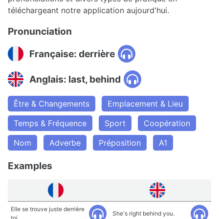
téléchargeant notre application aujourd'hui.
Pronunciation
Française: derrière
Anglais: last, behind
Être & Changements
Emplacement & Lieu
Temps & Fréquence
Sport
Coopération
Nom
Adverbe
Préposition
A1
Examples
Elle se trouve juste derrière
She's right behind you.
toi.