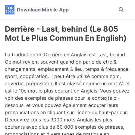
Skip
Skip
Skip
Download Mobile App
Toggle
to
to
to
search
primary
content
footer
navigation
Derrière - Last, behind (Le 805
Mot Le Plus Commun En English)
La traduction de Derrière en Anglais est Last, behind.
Ce mot revient souvent quand on parle de être &
changements, emplacement & lieu, temps & fréquence,
sport, coopération. Il peut être utilisé comme nom,
adverbe, préposition. Il est classé comme un mot A1 et
est le 10e mot le plus courant en Anglais. Vous pouvez
voir des exemples de phrases pour le contexte ci-
dessous, et vous pouvez également écouter leurs
prononciations en cliquant sur l'icône du haut-parleur.
Découvrez tous les 3000 mots Anglais les plus
courants avec plus de 60 000 exemples de phrases,
prononciations et divers types de pratique en