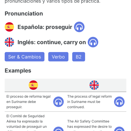
pronunciaciones y varios tipos de práctica.
Pronunciation
Española: proseguir
Inglés: continue, carry on
Ser & Cambios
Verbo
B2
Examples
El proceso de reforma legal
The process of legal reform
en Suriname debe
in Suriname must be
proseguir.
continued.
El Comité de Seguridad
Aérea ha expresado la
The Air Safety Committee
voluntad de proseguir un
has expressed the desire to