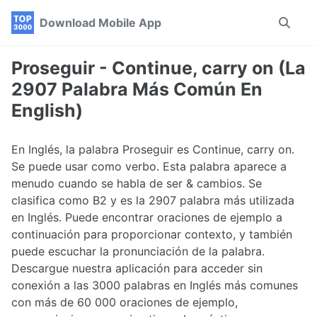
Skip
Skip
Skip
Download Mobile App
Toggle
to
to
to
search
primary
content
footer
navigation
Proseguir - Continue, carry on (La
2907 Palabra Más Común En
English)
En Inglés, la palabra Proseguir es Continue, carry on.
Se puede usar como verbo. Esta palabra aparece a
menudo cuando se habla de ser & cambios. Se
clasifica como B2 y es la 2907 palabra más utilizada
en Inglés. Puede encontrar oraciones de ejemplo a
continuación para proporcionar contexto, y también
puede escuchar la pronunciación de la palabra.
Descargue nuestra aplicación para acceder sin
conexión a las 3000 palabras en Inglés más comunes
con más de 60 000 oraciones de ejemplo,