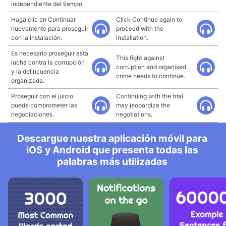
independiente del tiempo.
Haga clic en Continuar
Click Continue again to
nuevamente para proseguir
proceed with the
con la instalación.
installation.
Es necesario proseguir esta
This fight against
lucha contra la corrupción
corruption and organised
y la delincuencia
crime needs to continue.
organizada.
Proseguir con el juicio
Continuing with the trial
puede comprometer las
may jeopardize the
negociaciones.
negotiations.
Descargue nuestra aplicación móvil para
iOS y Android que presenta todas las
palabras más utilizadas