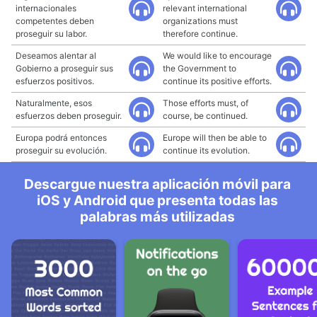
internacionales
relevant international
competentes deben
organizations must
proseguir su labor.
therefore continue.
Deseamos alentar al
We would like to encourage
Gobierno a proseguir sus
the Government to
esfuerzos positivos.
continue its positive efforts.
Naturalmente, esos
Those efforts must, of
esfuerzos deben proseguir.
course, be continued.
Europa podrá entonces
Europe will then be able to
proseguir su evolución.
continue its evolution.
Descargue nuestra aplicación móvil para
iOS y Android que presenta todas las
palabras más utilizadas