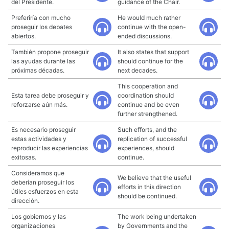
del Presidente.
guidance of the Chair.
Preferiría con mucho
He would much rather
proseguir los debates
continue with the open-
abiertos.
ended discussions.
También propone proseguir
It also states that support
las ayudas durante las
should continue for the
próximas décadas.
next decades.
This cooperation and
Esta tarea debe proseguir y
coordination should
reforzarse aún más.
continue and be even
further strengthened.
Es necesario proseguir
Such efforts, and the
estas actividades y
replication of successful
reproducir las experiencias
experiences, should
exitosas.
continue.
Consideramos que
We believe that the useful
deberían proseguir los
efforts in this direction
útiles esfuerzos en esta
should be continued.
dirección.
Los gobiernos y las
The work being undertaken
organizaciones
by Governments and the