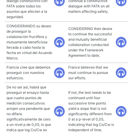
diálogo constructivo con
continue a constructive
FATA sobre todos los
dialogue with FATA on all
asuntos que afecten a la
matters affecting safety.
seguridad.
CONSIDERANDO su deseo
CONSIDERING their desire
de proseguir la
to continue the successful
colaboración fructífera y
and mutually beneficial
mutuamente beneficiosa
collaboration conducted
llevada a cabo hasta la
under the Framework
fecha en virtud del Acuerdo
Agreement to date;
Marco;
Francia cree que debemos
France believes that we
proseguir con nuestros
must continue to pursue
esfuerzos.
our efforts.
De no ser así, habrá que
proseguir el ensayo hasta
If not, the test needs to be
que cuatro puntos de
continued until four
medición consecutivos
successive time points
arrojen una pendiente que
yield a slope that is not
no difiera
significantly different from
significativamente de cero
0 at a p-level of 0,05,
a un nivel p de 0,05, lo que
indicating that log Co/Cw is
indica que log Co/Cw es
independent of time.