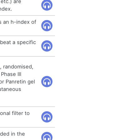
etc.) are
ndex.
is an h-index of
beat a specific
e, randomised,
 Phase III
or Panretin gel
cutaneous
nal filter to
uded in the