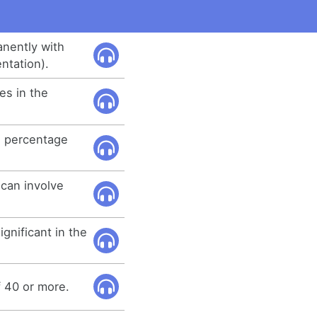
anently with
ntation).
es in the
e percentage
 can involve
gnificant in the
 40 or more.