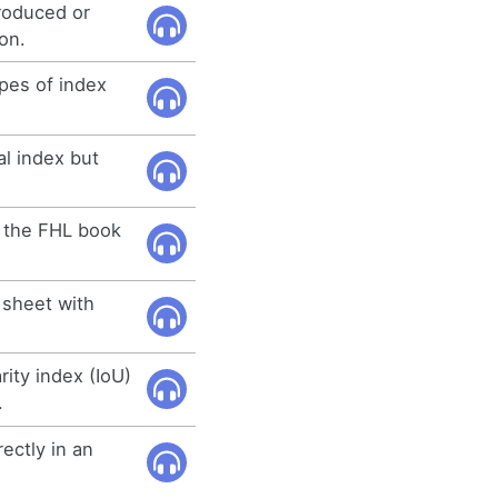
roduced or
on.
ypes of index
l index but
n the FHL book
x sheet with
ity index (IoU)
.
rectly in an