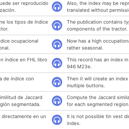
puede ser reproducido
Also, the index may be rep
ización.
translated without permissi
ne los tipos de índice
The publication contains t
tor.
components of the tractor.
ndice ocupacional
Now has a high occupationa
onal.
rather seasonal.
n índice en FHL libro
This record has an index i
946 M23e.
a de índice con
Then it will create an inde
multiple buttons.
similitud de Jaccard
Compute the Jaccard similar
egión segmentada.
for each segmented region
ir directamente en un
It is not possible tin vest di
index.