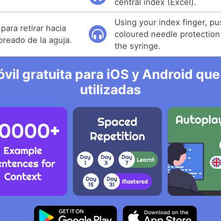
central index (Excel).
Using your index finger, p
 para retirar hacia
coloured needle protection
loreado de la aguja.
the syringe.
vil gratuita para iOS y Android que
utilizadas