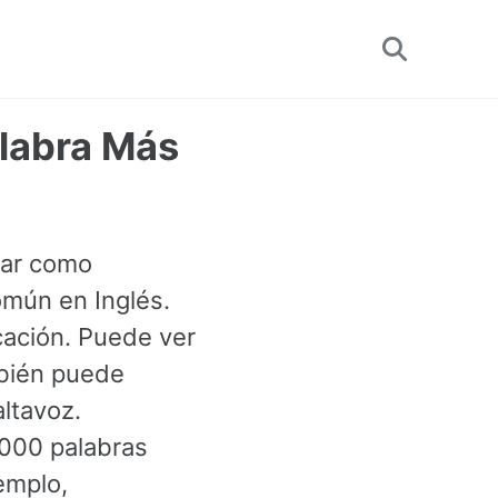
Toggle
search
alabra Más
usar como
omún en Inglés.
ación. Puede ver
mbién puede
altavoz.
3000 palabras
emplo,