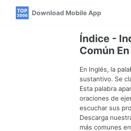
Skip
Skip
Skip
Download Mobile App
to
to
to
primary
content
footer
navigation
Índice - I
Común En 
En Inglés, la pal
sustantivo. Se c
Esta palabra ap
oraciones de eje
escuchar sus pro
Descarga nuestra
más comunes en 