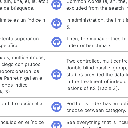
(un, una, el, la, etc.)
Common words (a, an, the, 
ce de búsqueda.
excluded from the search i
límite es un índice h
In administration, the limit 
5.
intenta superar un
Then, the manager tries to 
specífico.
index or benchmark.
dos, multicéntricos,
Two controlled, multicentr
e ciego con grupos
double blind parallel group,
proporcionaron los
studies provided the data f
e Panretin gel en el
in the treatment of index 
siones índice
lesions of KS (Table 3).
la 3).
un filtro opcional a
Portfolios index has an optio
.
choose between category.
incluido en el índice
See everything that is incl