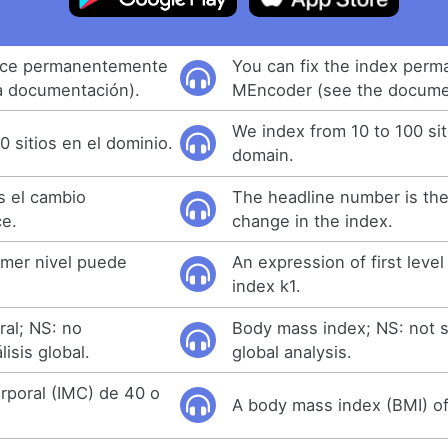
ndice permanentemente
You can fix the index perm
a documentación).
MEncoder (see the docume
We index from 10 to 100 sit
0 sitios en el dominio.
domain.
s el cambio
The headline number is th
ce.
change in the index.
imer nivel puede
An expression of first level
index k1.
ral; NS: no
Body mass index; NS: not si
lisis global.
global analysis.
rporal (IMC) de 40 o
A body mass index (BMI) of