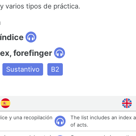
 varios tipos de práctica.
n
índice
dex, forefinger
Sustantivo
B2
dice y una recopilación
The list includes an index a
of acts.