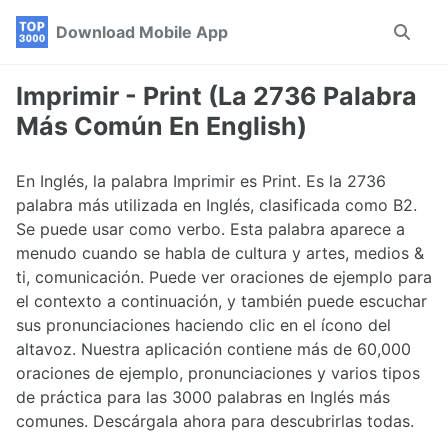
Skip
Skip
Skip
Download Mobile App
Toggle
to
to
to
search
primary
content
footer
navigation
Imprimir - Print (La 2736 Palabra
Más Común En English)
En Inglés, la palabra Imprimir es Print. Es la 2736
palabra más utilizada en Inglés, clasificada como B2.
Se puede usar como verbo. Esta palabra aparece a
menudo cuando se habla de cultura y artes, medios &
ti, comunicación. Puede ver oraciones de ejemplo para
el contexto a continuación, y también puede escuchar
sus pronunciaciones haciendo clic en el ícono del
altavoz. Nuestra aplicación contiene más de 60,000
oraciones de ejemplo, pronunciaciones y varios tipos
de práctica para las 3000 palabras en Inglés más
comunes. Descárgala ahora para descubrirlas todas.