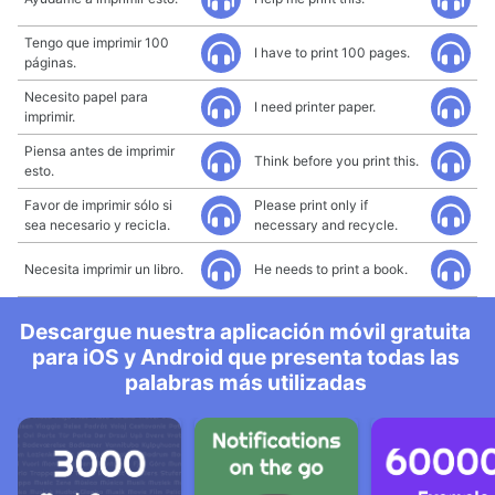
Tengo que imprimir 100
I have to print 100 pages.
páginas.
Necesito papel para
I need printer paper.
imprimir.
Piensa antes de imprimir
Think before you print this.
esto.
Favor de imprimir sólo si
Please print only if
sea necesario y recicla.
necessary and recycle.
Necesita imprimir un libro.
He needs to print a book.
Descargue nuestra aplicación móvil gratuita
para iOS y Android que presenta todas las
palabras más utilizadas