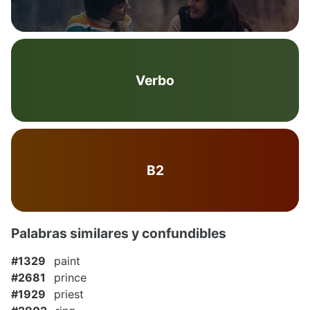
Verbo
B2
Palabras similares y confundibles
#1329
paint
#2681
prince
#1929
priest