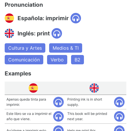
Pronunciation
Española: imprimir
Inglés: print
Cultura y Artes
Medios & TI
Comunicación
Verbo
B2
Examples
Apenas queda tinta para
Printing ink is in short
imprimir.
supply.
Este libro se va a imprimir el
This book will be printed
año que viene.
next year.
Ayúdame a imprimir esto.
Help me print this.