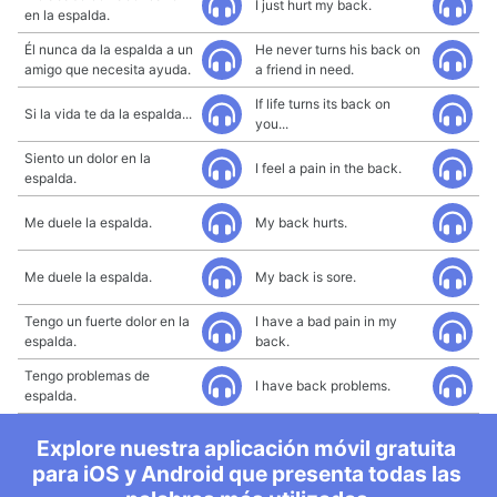
I just hurt my back.
en la espalda.
Él nunca da la espalda a un
He never turns his back on
amigo que necesita ayuda.
a friend in need.
If life turns its back on
Si la vida te da la espalda...
you...
Siento un dolor en la
I feel a pain in the back.
espalda.
Me duele la espalda.
My back hurts.
Me duele la espalda.
My back is sore.
Tengo un fuerte dolor en la
I have a bad pain in my
espalda.
back.
Tengo problemas de
I have back problems.
espalda.
Explore nuestra aplicación móvil gratuita
para iOS y Android que presenta todas las