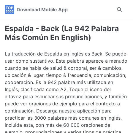
Skip
Skip
Skip
Download Mobile App
Toggle
to
to
to
search
primary
content
footer
navigation
Espalda - Back (La 942 Palabra
Más Común En English)
La traducción de Espalda en Inglés es Back. Se puede
usar como sustantivo. Esta palabra aparece a menudo
cuando se habla de salud & corporal, ser & cambios,
ubicación & lugar, tiempo & frecuencia, comunicación,
cooperación. Es la 942 palabra más utilizada en
Inglés, clasificada como A2. Toque el ícono del
altavoz para escuchar sus pronunciaciones, y también
puede ver oraciones de ejemplo para el contexto a
continuación. Descarga nuestra aplicación para
practicar las 3000 palabras más comunes en Inglés,
incluida esta, con más de 60 000 oraciones de
ejemplo, pronunciaciones y varios tipos de práctica.