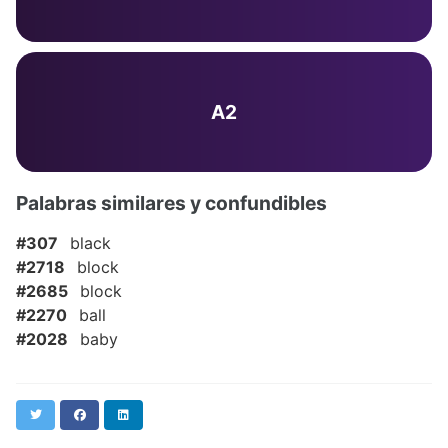
A2
Palabras similares y confundibles
#307
black
#2718
block
#2685
block
#2270
ball
#2028
baby
Twitter
Facebook
LinkedIn