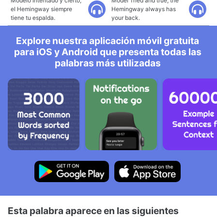
Modelo Intentado y cierto,
Model Tried and true, the
el Hemingway siempre
Hemingway always has
tiene tu espalda.
your back.
Explore nuestra aplicación móvil gratuita
para iOS y Android que presenta todas las
palabras más utilizadas
Esta palabra aparece en las siguientes