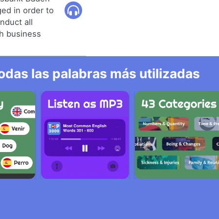
ed in order to
nduct all
th business
odas las palabras más utilizadas