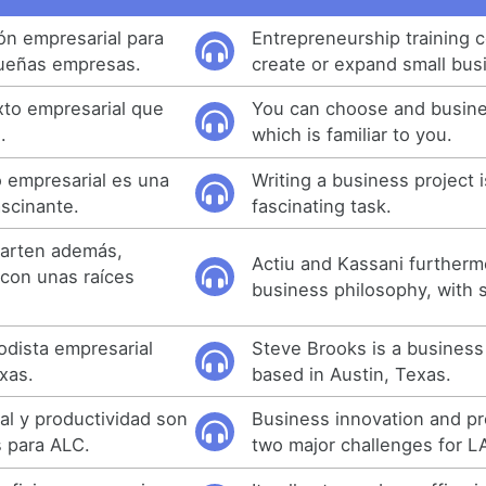
ón empresarial para
Entrepreneurship training 
queñas empresas.
create or expand small bus
xto empresarial que
You can choose and busine
.
which is familiar to you.
 empresarial es una
Writing a business project i
ascinante.
fascinating task.
parten además,
Actiu and Kassani furtherm
, con unas raíces
business philosophy, with s
odista empresarial
Steve Brooks is a business 
xas.
based in Austin, Texas.
al y productividad son
Business innovation and pr
 para ALC.
two major challenges for L