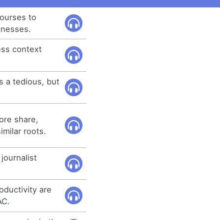
courses to
inesses.
ss context
s a tedious, but
ore share,
imilar roots.
journalist
oductivity are
AC.