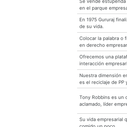
Se vende estupenda o
en el parque empresa
En 1975 Gururaj final
de su vida.
Colocar la palabra o 
en derecho empresari
Ofrecemos una plataf
interacción empresari
Nuestra dimensión em
es el reciclaje de PP 
Tony Robbins es un 
aclamado, líder empre
Su vida empresarial 
comido un poco.