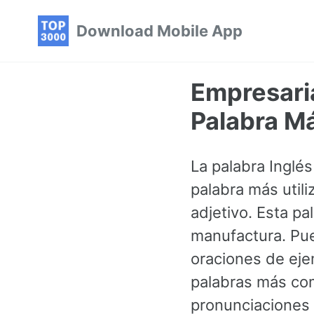
Skip
Skip
Skip
Download Mobile App
to
to
to
primary
content
footer
navigation
Empresaria
Palabra M
La palabra Inglé
palabra más util
adjetivo. Esta p
manufactura. Pu
oraciones de eje
palabras más co
pronunciaciones 