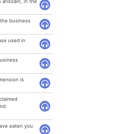
n ansoain, in the
 the business
ase used in
business
mension is
cclaimed
and
have eaten you