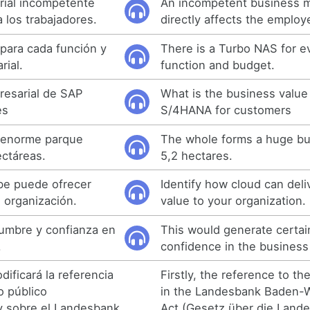
rial incompetente
An incompetent business
 los trabajadores.
directly affects the employ
para cada función y
There is a Turbo NAS for e
ial.
function and budget.
resarial de SAP
What is the business value
es
S/4HANA for customers
n enorme parque
The whole forms a huge bu
ectáreas.
5,2 hectares.
ube puede ofrecer
Identify how cloud can del
u organización.
value to your organization.
dumbre y confianza en
This would generate certai
.
confidence in the business
dificará la referencia
Firstly, the reference to th
o público
in the Landesbank Baden-
y sobre el Landesbank
Act (Gesetz über die Land