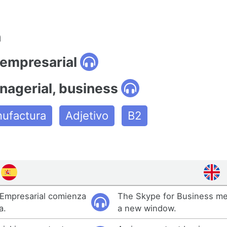
n
 empresarial
nagerial, business
ufactura
Adjetivo
B2
 Empresarial comienza
The Skype for Business mee
a.
a new window.