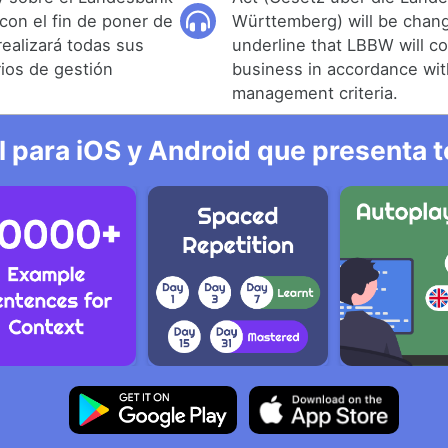
on el fin de poner de
Württemberg) will be chang
realizará todas sus
underline that LBBW will co
rios de gestión
business in accordance wi
management criteria.
l para iOS y Android que presenta t