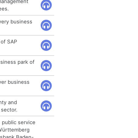
 management
ees.
very business
 of SAP
siness park of
iver business
nty and
 sector.
e public service
Württemberg
esbank Baden-