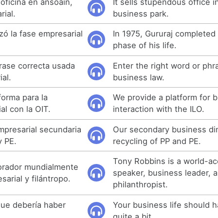
ficina en ansoain,
It sells stupendous office i
rial.
business park.
izó la fase empresarial
In 1975, Gururaj completed
phase of his life.
frase correcta usada
Enter the right word or phr
al.
business law.
orma para la
We provide a platform for 
al con la OIT.
interaction with the ILO.
presarial secundaria
Our secondary business di
y PE.
recycling of PP and PE.
Tony Robbins is a world-a
orador mundialmente
speaker, business leader, 
sarial y filántropo.
philanthropist.
que debería haber
Your business life should 
quite a bit.