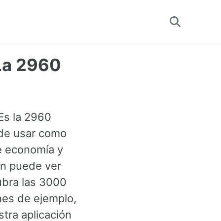
Toggle
search
(La 2960
Es la 2960
ede usar como
e economía y
én puede ver
ubra las 3000
es de ejemplo,
tra aplicación