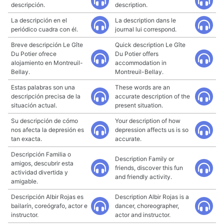
descripción.
description.
La descripción en el
La description dans le
periódico cuadra con él.
journal lui correspond.
Breve descripción Le Gîte
Quick description Le Gîte
Du Potier ofrece
Du Potier offers
alojamiento en Montreuil-
accommodation in
Bellay.
Montreuil-Bellay.
Estas palabras son una
These words are an
descripción precisa de la
accurate description of the
situación actual.
present situation.
Su descripción de cómo
Your description of how
nos afecta la depresión es
depression affects us is so
tan exacta.
accurate.
Descripción Familia o
Description Family or
amigos, descubrir esta
friends, discover this fun
actividad divertida y
and friendly activity.
amigable.
Descripción Albir Rojas es
Description Albir Rojas is a
bailarín, coreógrafo, actor e
dancer, choreographer,
instructor.
actor and instructor.