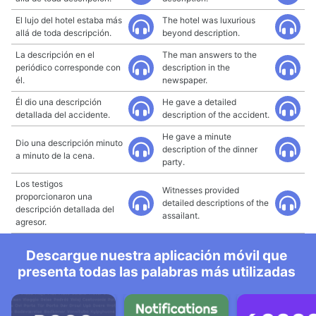
El lujo del hotel estaba más
The hotel was luxurious
allá de toda descripción.
beyond description.
La descripción en el
The man answers to the
periódico corresponde con
description in the
él.
newspaper.
Él dio una descripción
He gave a detailed
detallada del accidente.
description of the accident.
He gave a minute
Dio una descripción minuto
description of the dinner
a minuto de la cena.
party.
Los testigos
Witnesses provided
proporcionaron una
detailed descriptions of the
descripción detallada del
assailant.
agresor.
Descargue nuestra aplicación móvil que
presenta todas las palabras más utilizadas