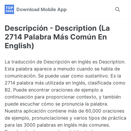
Skip
Skip
Skip
Download Mobile App
Toggle
to
to
to
search
primary
content
footer
navigation
Descripción - Description (La
2714 Palabra Más Común En
English)
La traducción de Descripción en Inglés es Description.
Esta palabra aparece a menudo cuando se habla de
comunicación. Se puede usar como sustantivo. Es la
2714 palabra más utilizada en Inglés, clasificada como
B2. Puede encontrar oraciones de ejemplo a
continuación para proporcionar contexto, y también
puede escuchar cómo se pronuncia la palabra.
Nuestra aplicación contiene más de 60,000 oraciones
de ejemplo, pronunciaciones y varios tipos de práctica
para las 3000 palabras en Inglés más comunes.