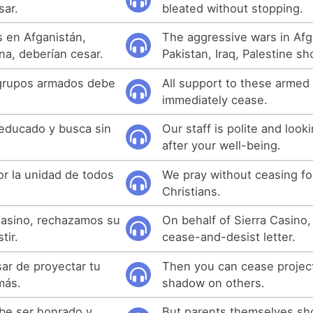
sar.
bleated without stopping.
s en Afganistán,
The aggressive wars in Afg
ina, deberían cesar.
Pakistan, Iraq, Palestine s
grupos armados debe
All support to these armed
immediately cease.
educado y busca sin
Our staff is polite and loo
after your well-being.
r la unidad de todos
We pray without ceasing for 
Christians.
Casino, rechazamos su
On behalf of Sierra Casino,
tir.
cease-and-desist letter.
ar de proyectar tu
Then you can cease projec
más.
shadow on others.
ebe ser honrado y
But parents themselves sh