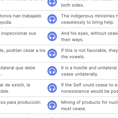
both sides.
ctonos han trabajado
The indigenous ministries
 ayuda.
ceaselessly to bring help.
, inspeccionar sus
And his eyes, without ceas
their ways.
le, podrían cesar a los
If this is not favorable, th
the vowels.
nilateral que debe
It is a hostile and unilater
.
cease unilaterally.
r de existir, la
If the Self could cease to e
ible.
nonexistence would be pos
tos para producción
Mining of products for nuc
.
must cease.