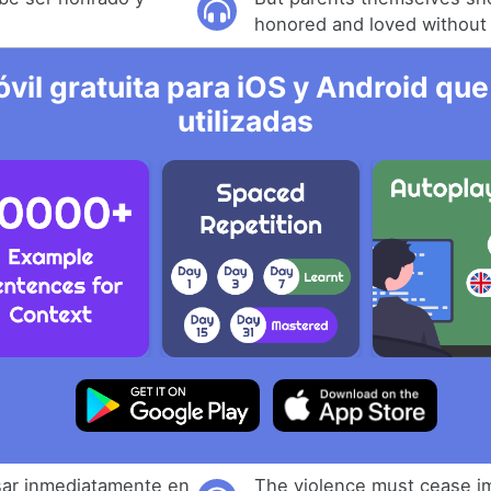
honored and loved without
vil gratuita para iOS y Android que
utilizadas
sar inmediatamente en
The violence must cease i