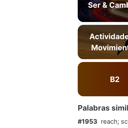
Ser & Cam
Actividad
Movimien
B2
Palabras simi
#1953
reach; s