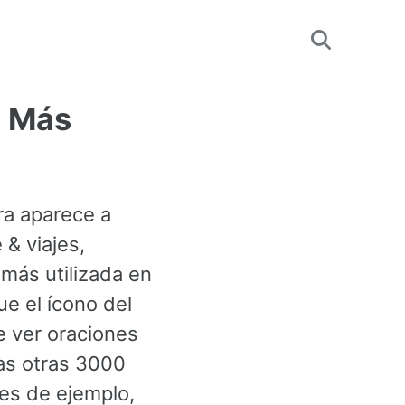
Toggle
search
a Más
ra aparece a
& viajes,
más utilizada en
e el ícono del
e ver oraciones
las otras 3000
es de ejemplo,