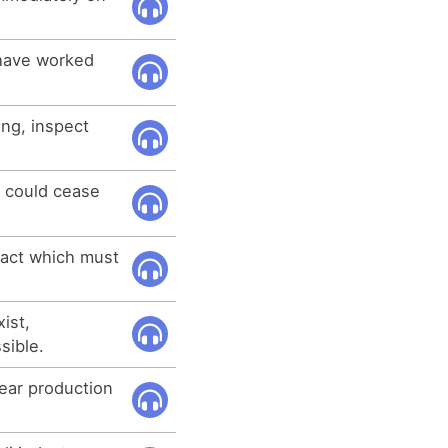
 have worked
ing, inspect
ey could cease
al act which must
xist,
sible.
lear production