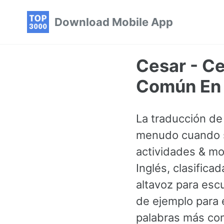
Skip
Skip
Skip
Download Mobile App
to
to
to
primary
content
footer
navigation
Cesar - Ce
Común En 
La traducción de
menudo cuando se
actividades & mo
Inglés, clasific
altavoz para esc
de ejemplo para e
palabras más co