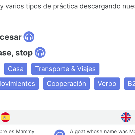
y varios tipos de práctica descargando nues
n
 cesar
ase, stop
Casa
Transporte & Viajes
Movimientos
Cooperación
Verbo
B
mbre es Mammy
A goat whose name was 