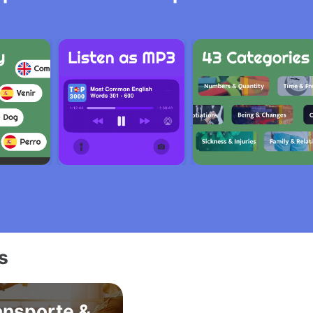
s
ansporte &