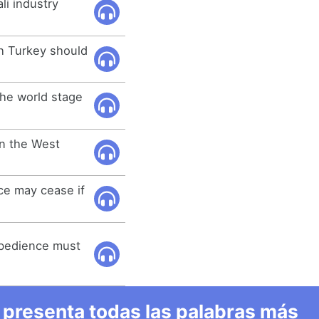
li industry
h Turkey should
the world stage
in the West
ce may cease if
isobedience must
 presenta todas las palabras más