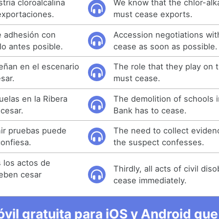
ria cloroalcalina
We know that the chlor-alka
exportaciones.
must cease exports.
e adhesión con
Accession negotiations wit
lo antes posible.
cease as soon as possible.
eñan en el escenario
The role that they play on 
sar.
must cease.
uelas en la Ribera
The demolition of schools 
 cesar.
Bank has to cease.
nir pruebas puede
The need to collect eviden
confiesa.
the suspect confesses.
s los actos de
Thirdly, all acts of civil d
deben cesar
cease immediately.
vil gratuita para iOS y Android que