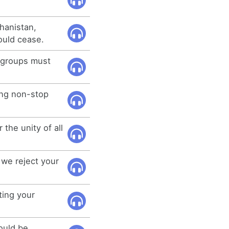
hanistan,
hould cease.
 groups must
king non-stop
the unity of all
 we reject your
ting your
ould be