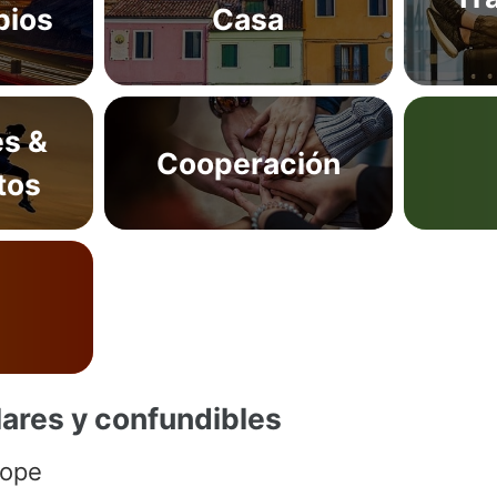
bios
Casa
es &
Cooperación
tos
lares y confundibles
cope