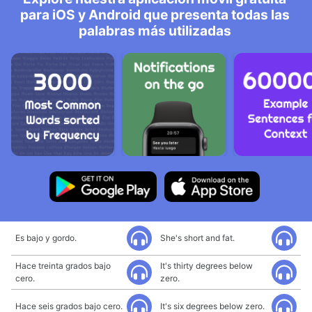
para iOS y Android que presenta todas las
palabras más utilizadas
Es bajo y gordo.
She's short and fat.
Hace treinta grados bajo
It's thirty degrees below
cero.
zero.
Hace seis grados bajo cero.
It's six degrees below zero.