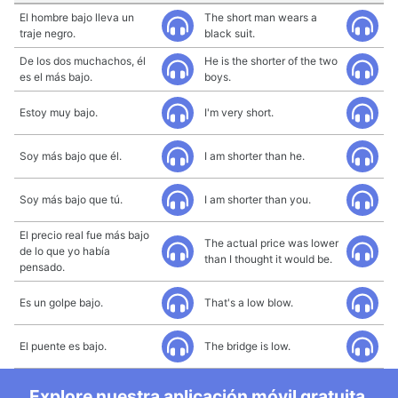
El hombre bajo lleva un
The short man wears a
traje negro.
black suit.
De los dos muchachos, él
He is the shorter of the two
es el más bajo.
boys.
Estoy muy bajo.
I'm very short.
Soy más bajo que él.
I am shorter than he.
Soy más bajo que tú.
I am shorter than you.
El precio real fue más bajo
The actual price was lower
de lo que yo había
than I thought it would be.
pensado.
Es un golpe bajo.
That's a low blow.
El puente es bajo.
The bridge is low.
Explore nuestra aplicación móvil gratuita