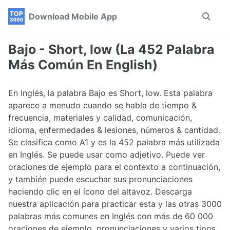
Skip
Skip
Skip
Download Mobile App
Toggle
to
to
to
search
primary
content
footer
navigation
Bajo - Short, low (La 452 Palabra
Más Común En English)
En Inglés, la palabra Bajo es Short, low. Esta palabra
aparece a menudo cuando se habla de tiempo &
frecuencia, materiales y calidad, comunicación,
idioma, enfermedades & lesiones, números & cantidad.
Se clasifica como A1 y es la 452 palabra más utilizada
en Inglés. Se puede usar como adjetivo. Puede ver
oraciones de ejemplo para el contexto a continuación,
y también puede escuchar sus pronunciaciones
haciendo clic en el ícono del altavoz. Descarga
nuestra aplicación para practicar esta y las otras 3000
palabras más comunes en Inglés con más de 60 000
oraciones de ejemplo, pronunciaciones y varios tipos