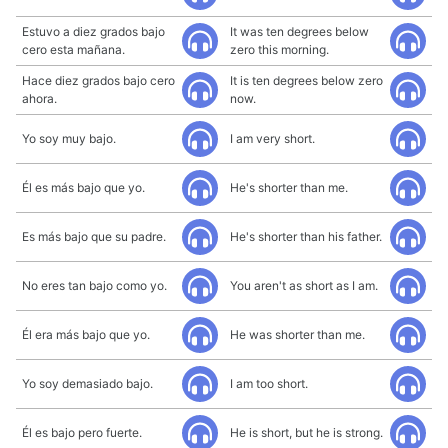
Estuvo a diez grados bajo
It was ten degrees below
cero esta mañana.
zero this morning.
Hace diez grados bajo cero
It is ten degrees below zero
ahora.
now.
Yo soy muy bajo.
I am very short.
Él es más bajo que yo.
He's shorter than me.
Es más bajo que su padre.
He's shorter than his father.
No eres tan bajo como yo.
You aren't as short as I am.
Él era más bajo que yo.
He was shorter than me.
Yo soy demasiado bajo.
I am too short.
Él es bajo pero fuerte.
He is short, but he is strong.