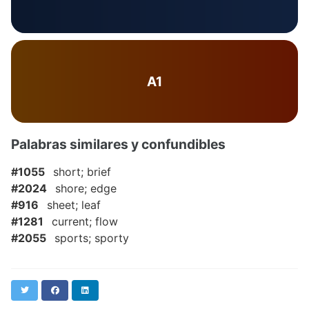
A1
Palabras similares y confundibles
#1055
short; brief
#2024
shore; edge
#916
sheet; leaf
#1281
current; flow
#2055
sports; sporty
Twitter
Facebook
LinkedIn