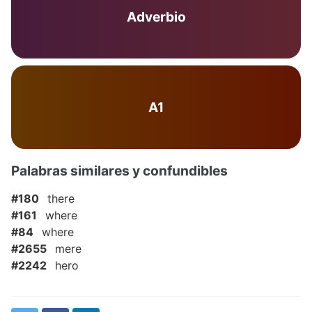
Adverbio
A1
Palabras similares y confundibles
#180
there
#161
where
#84
where
#2655
mere
#2242
hero