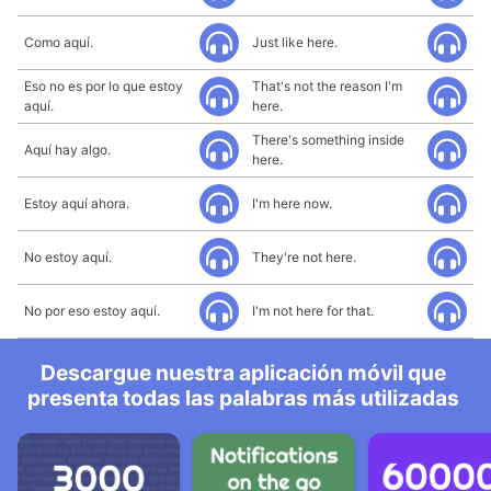
Como aquí.
Just like here.
Eso no es por lo que estoy
That's not the reason I'm
aquí.
here.
There's something inside
Aquí hay algo.
here.
Estoy aquí ahora.
I'm here now.
No estoy aquí.
They're not here.
No por eso estoy aquí.
I'm not here for that.
Descargue nuestra aplicación móvil que
presenta todas las palabras más utilizadas