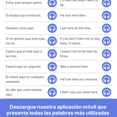
I'm here because I want to
Estoy aquí porque quiero.
be.
Él estaba aquí entonces.
He was here then.
Siempre como aquí.
I eat here all the time.
Si no quieres que esté aquí,
If you don't want me to stay
me iré.
here, I'll leave.
Espero que él esté aquí a
I expect him to be here by
las tres.
three.
Espera aquí un segundo.
Wait a second here.
Él estará aquí en cualquier
He'll be here any moment.
momento.
No dije que usted estaba
I didn't say you were here.
aquí.
Descargue nuestra aplicación móvil que
presenta todas las palabras más utilizadas