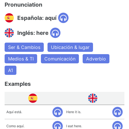
Pronunciation
Española: aquí
Inglés: here
Ser & Cambios
Ubicación & lugar
Medios & TI
Comunicación
Adverbio
A1
Examples
Aquí está.
Here it is.
Como aquí.
I eat here.