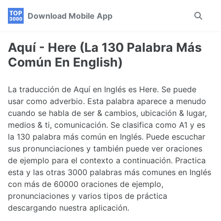
Skip
Skip
Skip
Download Mobile App
Toggle
to
to
to
search
primary
content
footer
navigation
Aquí - Here (La 130 Palabra Más
Común En English)
La traducción de Aquí en Inglés es Here. Se puede
usar como adverbio. Esta palabra aparece a menudo
cuando se habla de ser & cambios, ubicación & lugar,
medios & ti, comunicación. Se clasifica como A1 y es
la 130 palabra más común en Inglés. Puede escuchar
sus pronunciaciones y también puede ver oraciones
de ejemplo para el contexto a continuación. Practica
esta y las otras 3000 palabras más comunes en Inglés
con más de 60000 oraciones de ejemplo,
pronunciaciones y varios tipos de práctica
descargando nuestra aplicación.