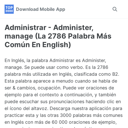
Skip
Skip
Skip
Download Mobile App
Toggle
to
to
to
search
primary
content
footer
navigation
Administrar - Administer,
manage (La 2786 Palabra Más
Común En English)
En Inglés, la palabra Administrar es Administer,
manage. Se puede usar como verbo. Es la 2786
palabra más utilizada en Inglés, clasificada como B2.
Esta palabra aparece a menudo cuando se habla de
ser & cambios, ocupación. Puede ver oraciones de
ejemplo para el contexto a continuación, y también
puede escuchar sus pronunciaciones haciendo clic en
el ícono del altavoz. Descarga nuestra aplicación para
practicar esta y las otras 3000 palabras más comunes
en Inglés con más de 60 000 oraciones de ejemplo,