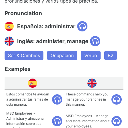
pronunciaciones y varios tipos de práctica.
Pronunciation
Española: administrar
Inglés: administer, manage
Ser & Cambios
Ocupación
Verbo
B2
Examples
Estos comandos te ayudan
These commands help you
a administrar tus ramas de
manage your branches in
esta manera.
this manner.
MSD Employees -
MSD Employees - Manage
Administrar y almacenar
and store information about
información sobre sus
your employees.