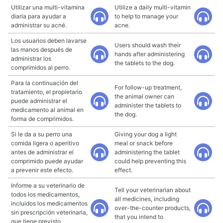
Utilizar una multi-vitamina
Utilize a daily multi-vitamin
diaria para ayudar a
to help to manage your
administrar su acné.
acne.
Los usuarios deben lavarse
Users should wash their
las manos después de
hands after administering
administrar los
the tablets to the dog.
comprimidos al perro.
Para la continuación del
For follow-up treatment,
tratamiento, el propietario
the animal owner can
puede administrar el
administer the tablets to
medicamento al animal en
the dog.
forma de comprimidos.
Si le da a su perro una
Giving your dog a light
comida ligera o aperitivo
meal or snack before
antes de administrar el
administering the tablet
comprimido puede ayudar
could help preventing this
a prevenir este efecto.
effect.
Informe a su veterinario de
Tell your veterinarian about
todos los medicamentos,
all medicines, including
incluidos los medicamentos
over-the-counter products,
sin prescripción veterinaria,
that you intend to
que tiene previsto