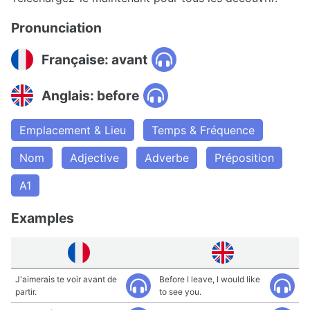
Pronunciation
Française: avant
Anglais: before
Emplacement & Lieu
Temps & Fréquence
Nom
Adjective
Adverbe
Préposition
A1
Examples
J'aimerais te voir avant de
Before I leave, I would like
partir.
to see you.