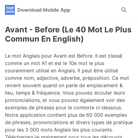
Skip
Skip
Skip
Download Mobile App
Toggle
to
to
to
search
primary
content
footer
navigation
Avant - Before (Le 40 Mot Le Plus
Commun En English)
Le mot Anglais pour Avant est Before. Il est classé
comme un mot A1 et est le 10e mot le plus
couramment utilisé en Anglais. Il peut être utilisé
comme nom, adjective, adverbe, préposition. Ce mot
revient souvent quand on parle de emplacement &
lieu, temps & fréquence. Vous pouvez écouter leurs
prononciations, et vous pouvez également voir des
exemples de phrases pour le contexte ci-dessous.
Notre application contient plus de 60 000 exemples
de phrases, prononciations et divers types de pratique
pour les 3 000 mots Anglais les plus courants.
Téléchargez-le maintenant pour tous les découvrir.