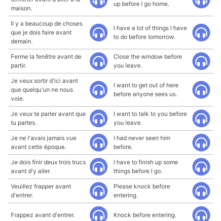
up before I go home.
maison.
Il y a beaucoup de choses
I have a lot of things I have
que je dois faire avant
to do before tomorrow.
demain.
Ferme la fenêtre avant de
Close the window before
partir.
you leave.
Je veux sortir d'ici avant
I want to get out of here
que quelqu'un ne nous
before anyone sees us.
voie.
Je veux te parler avant que
I want to talk to you before
tu partes.
you leave.
Je ne l'avais jamais vue
I had never seen him
avant cette époque.
before.
Je dois finir deux trois trucs
I have to finish up some
avant d'y aller.
things before I go.
Veuillez frapper avant
Please knock before
d'entrer.
entering.
Frappez avant d'entrer.
Knock before entering.