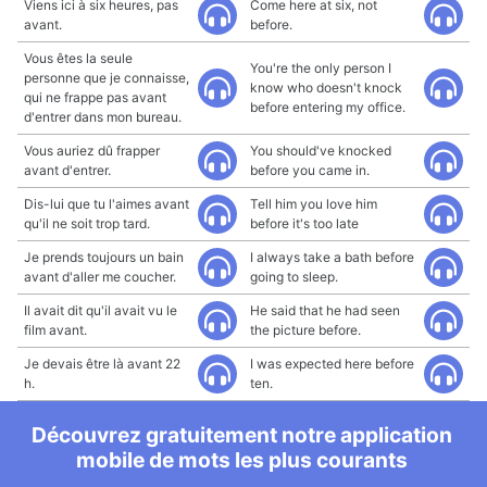
Viens ici à six heures, pas
Come here at six, not
avant.
before.
Vous êtes la seule
You're the only person I
personne que je connaisse,
know who doesn't knock
qui ne frappe pas avant
before entering my office.
d'entrer dans mon bureau.
Vous auriez dû frapper
You should've knocked
avant d'entrer.
before you came in.
Dis-lui que tu l'aimes avant
Tell him you love him
qu'il ne soit trop tard.
before it's too late
Je prends toujours un bain
I always take a bath before
avant d'aller me coucher.
going to sleep.
Il avait dit qu'il avait vu le
He said that he had seen
film avant.
the picture before.
Je devais être là avant 22
I was expected here before
h.
ten.
Découvrez gratuitement notre application
mobile de mots les plus courants