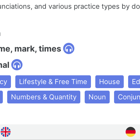
nciations, and various practice types by d
n
ime, mark, times
mal
cy
Lifestyle & Free Time
House
Ed
Numbers & Quantity
Noun
Conjun