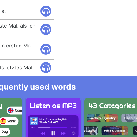
is.
ste Mal, als ich
zum ersten Mal
s letztes Mal.
equently used words