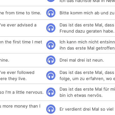
ich das nächste Mal in New
e from time to time.
Bitte komm mich ab und zu
 I've ever advised a
Das ist das erste Mal, dass
Freund dazu geraten habe.
 the first time I met
Ich kann mich nicht entsin
ihn das erste Mal getroffe
nine.
Drei mal drei ist neun.
 I've ever followed
Das ist das erste Mal, das
re they live.
folge, um zu erfahren, wo e
Das ist das erste Mal für 
so I'm a little nervous.
bin ich etwas nervös.
s more money than I
Er verdient drei Mal so viel 