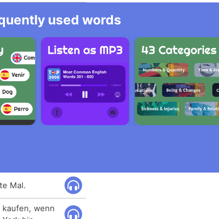
equently used words
te Mal.
h kaufen, wenn