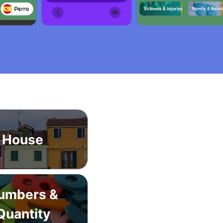
House
umbers &
Quantity