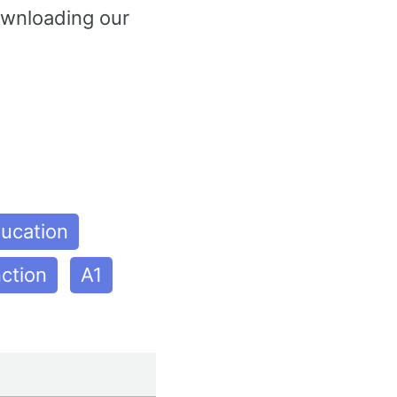
ownloading our
ucation
ction
A1