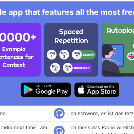
e app that features all the most fr
ime.
Ich schwöre, es ist das letz
 radio next time I am
Ich muss das Radio wirklic