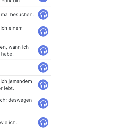
 York bin.
 mal besuchen.
 ich einem
nen, wann ich
n habe.
s ich jemandem
r lebt.
mich; deswegen
wie ich.