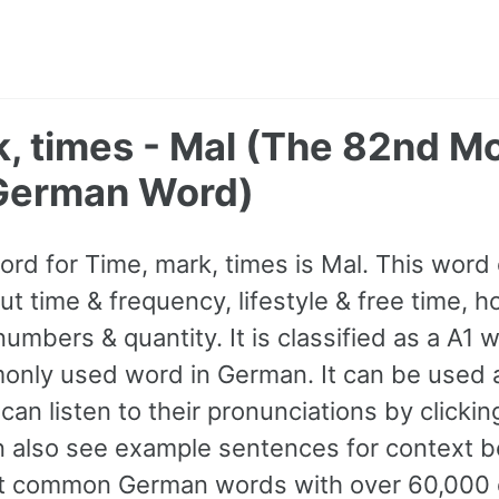
, times - Mal (The 82nd M
erman Word)
ord for Time, mark, times is Mal. This wor
t time & frequency, lifestyle & free time, h
mbers & quantity. It is classified as a A1 w
nly used word in German. It can be used 
can listen to their pronunciations by clicki
n also see example sentences for context be
t common German words with over 60,000