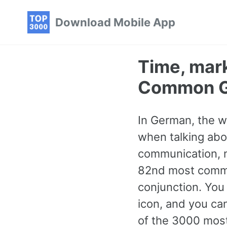
Skip
Skip
Skip
Download Mobile App
to
to
to
primary
content
footer
navigation
Time, mark
Common G
In German, the w
when talking abou
communication, nu
82nd most commo
conjunction. You 
icon, and you ca
of the 3000 mos