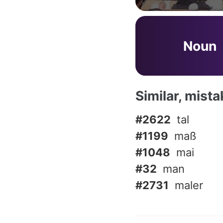
Noun
Similar, mist
#2622
tal
#1199
maß
#1048
mai
#32
man
#2731
maler