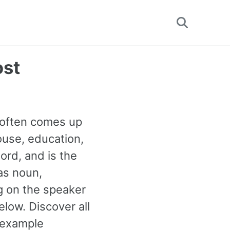
Toggle
search
ost
d often comes up
ouse, education,
ord, and is the
as noun,
ng on the speaker
low. Discover all
 example