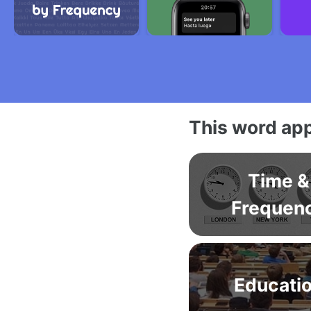
This word app
Time &
Frequen
Educati