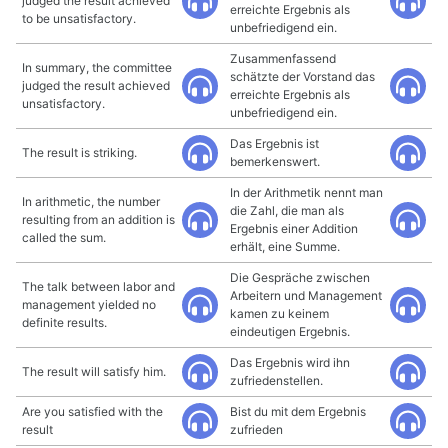
judged the result achieved
erreichte Ergebnis als
to be unsatisfactory.
unbefriedigend ein.
Zusammenfassend
In summary, the committee
schätzte der Vorstand das
judged the result achieved
erreichte Ergebnis als
unsatisfactory.
unbefriedigend ein.
Das Ergebnis ist
The result is striking.
bemerkenswert.
In der Arithmetik nennt man
In arithmetic, the number
die Zahl, die man als
resulting from an addition is
Ergebnis einer Addition
called the sum.
erhält, eine Summe.
Die Gespräche zwischen
The talk between labor and
Arbeitern und Management
management yielded no
kamen zu keinem
definite results.
eindeutigen Ergebnis.
Das Ergebnis wird ihn
The result will satisfy him.
zufriedenstellen.
Are you satisfied with the
Bist du mit dem Ergebnis
result
zufrieden