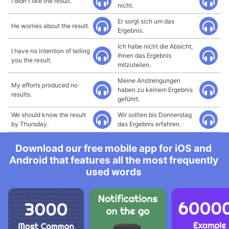
I didn't like the result.
nicht.
Er sorgt sich um das
He worries about the result.
Ergebnis.
Ich habe nicht die Absicht,
I have no intention of telling
Ihnen das Ergebnis
you the result.
mitzuteilen.
Meine Anstrengungen
My efforts produced no
haben zu keinem Ergebnis
results.
geführt.
We should know the result
Wir sollten bis Donnerstag
by Thursday.
das Ergebnis erfahren.
Download our free mobile app for iOS and
Android that features all the most frequently
used words