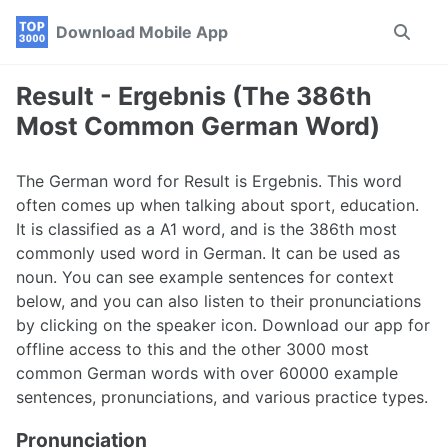
Skip
Skip
Skip
Download Mobile App
Toggle
to
to
to
search
primary
content
footer
navigation
Result - Ergebnis (The 386th
Most Common German Word)
The German word for Result is Ergebnis. This word
often comes up when talking about sport, education.
It is classified as a A1 word, and is the 386th most
commonly used word in German. It can be used as
noun. You can see example sentences for context
below, and you can also listen to their pronunciations
by clicking on the speaker icon. Download our app for
offline access to this and the other 3000 most
common German words with over 60000 example
sentences, pronunciations, and various practice types.
Pronunciation