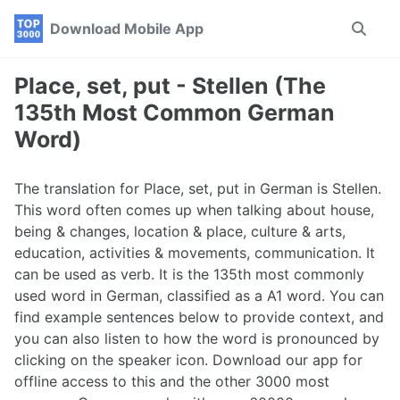
Skip
Skip
Skip
Download Mobile App
Toggle
to
to
to
search
primary
content
footer
navigation
Place, set, put - Stellen (The
135th Most Common German
Word)
The translation for Place, set, put in German is Stellen.
This word often comes up when talking about house,
being & changes, location & place, culture & arts,
education, activities & movements, communication. It
can be used as verb. It is the 135th most commonly
used word in German, classified as a A1 word. You can
find example sentences below to provide context, and
you can also listen to how the word is pronounced by
clicking on the speaker icon. Download our app for
offline access to this and the other 3000 most