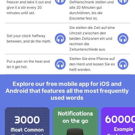
freezer and take it out and
Gefrierschrank stellen und
give it a stir every 20
alle 20 Minuten gut
minutes until set.
durchrühren, bis die
Eiscreme fest ist.
Sie stellen die Zeit auf eine
Uhrzeit zwischen den
Set your clock halfway
beiden Zeitzonen ein und
between, and do the math.
rechnen die
Zeitunterschiede aus.
Stellen Sie eine Pfanne auf
Put a pan on the heat and
den Herd und lassen Sie es
let it get hot.
heiß werden.
Explore our free mobile app for iOS and
Android that features all the most frequently
used words