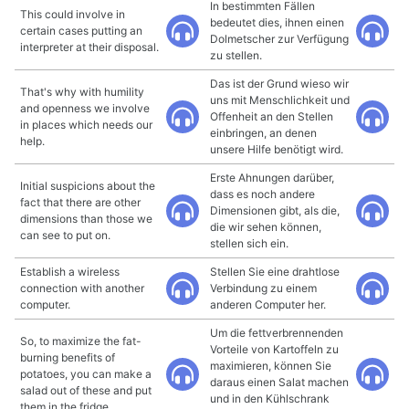
In bestimmten Fällen
This could involve in
bedeutet dies, ihnen einen
certain cases putting an
Dolmetscher zur Verfügung
interpreter at their disposal.
zu stellen.
Das ist der Grund wieso wir
That's why with humility
uns mit Menschlichkeit und
and openness we involve
Offenheit an den Stellen
in places which needs our
einbringen, an denen
help.
unsere Hilfe benötigt wird.
Erste Ahnungen darüber,
Initial suspicions about the
dass es noch andere
fact that there are other
Dimensionen gibt, als die,
dimensions than those we
die wir sehen können,
can see to put on.
stellen sich ein.
Establish a wireless
Stellen Sie eine drahtlose
connection with another
Verbindung zu einem
computer.
anderen Computer her.
Um die fettverbrennenden
So, to maximize the fat-
Vorteile von Kartoffeln zu
burning benefits of
maximieren, können Sie
potatoes, you can make a
daraus einen Salat machen
salad out of these and put
und in den Kühlschrank
them in the fridge.