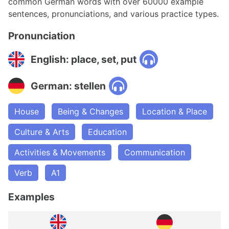
common German words with over 60000 example
sentences, pronunciations, and various practice types.
Pronunciation
English: place, set, put
German: stellen
House
Being & Changes
Location & Place
Culture & Arts
Education
Activities & Movements
Communication
Verb
A1
Examples