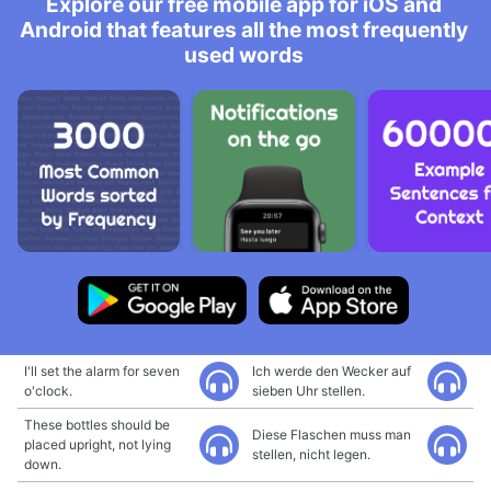
Explore our free mobile app for iOS and
Android that features all the most frequently
used words
I'll set the alarm for seven
Ich werde den Wecker auf
o'clock.
sieben Uhr stellen.
These bottles should be
Diese Flaschen muss man
placed upright, not lying
stellen, nicht legen.
down.