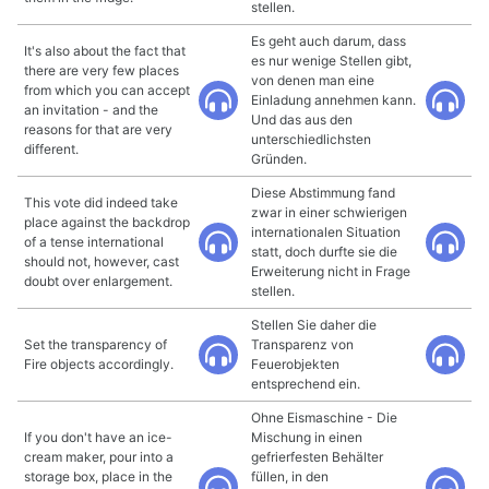
stellen.
Es geht auch darum, dass
It's also about the fact that
es nur wenige Stellen gibt,
there are very few places
von denen man eine
from which you can accept
Einladung annehmen kann.
an invitation - and the
Und das aus den
reasons for that are very
unterschiedlichsten
different.
Gründen.
Diese Abstimmung fand
This vote did indeed take
zwar in einer schwierigen
place against the backdrop
internationalen Situation
of a tense international
statt, doch durfte sie die
should not, however, cast
Erweiterung nicht in Frage
doubt over enlargement.
stellen.
Stellen Sie daher die
Set the transparency of
Transparenz von
Fire objects accordingly.
Feuerobjekten
entsprechend ein.
Ohne Eismaschine - Die
If you don't have an ice-
Mischung in einen
cream maker, pour into a
gefrierfesten Behälter
storage box, place in the
füllen, in den