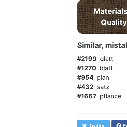
Materials
Quality
Similar, mist
#2199
glatt
#1270
blatt
#954
plan
#432
satz
#1667
pflanze
Twitter
F