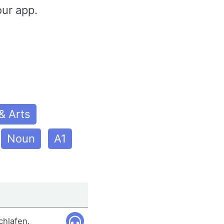
our app.
& Arts
Noun
A1
chlafen.