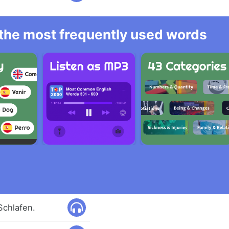
l the most frequently used words
Schlafen.