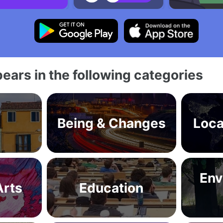
ears in the following categories
Being & Changes
Loca
Env
Arts
Education