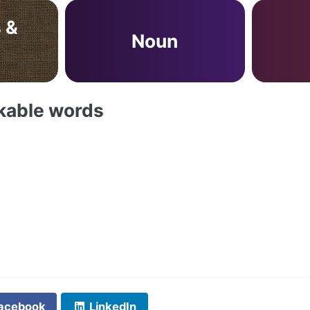
 &
Noun
akable words
acebook
LinkedIn