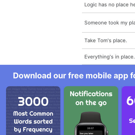
Logic has no place h
Someone took my pl
Take Tom's place.
Everything's in place
Download our free mobile app fo