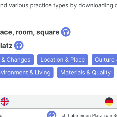
and various practice types by downloading 
n
lace, room, square
latz
 & Changes
Location & Place
Culture 
vironment & Living
Materials & Quality
p.
Ich habe einen Platz zum S