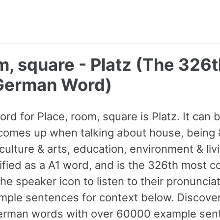
m, square - Platz (The 326
erman Word)
rd for Place, room, square is Platz. It can
comes up when talking about house, being
 culture & arts, education, environment & liv
assified as a A1 word, and is the 326th most
e speaker icon to listen to their pronuncia
mple sentences for context below. Discover
rman words with over 60000 example sen