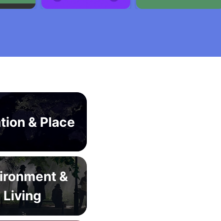
tion & Place
ironment &
Living