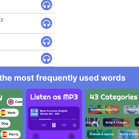
.
tz
l the most frequently used words