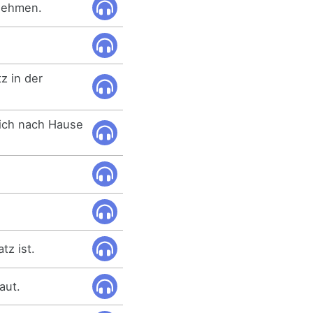
nnehmen.
z in der
s ich nach Hause
tz ist.
aut.