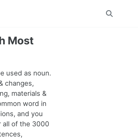
Toggle
search
th Most
 be used as noun.
 & changes,
ing, materials &
 common word in
tions, and you
 all of the 3000
tences,