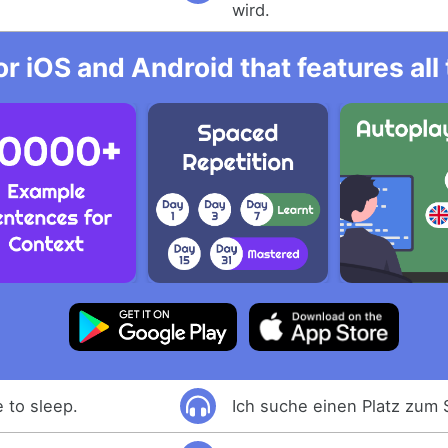
wird.
r iOS and Android that features al
e to sleep.
Ich suche einen Platz zum 