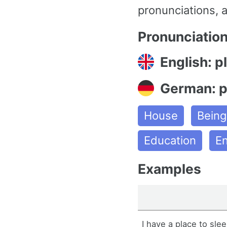
pronunciations, 
Pronunciatio
English: p
German: p
House
Being
Education
En
Examples
I have a place to slee