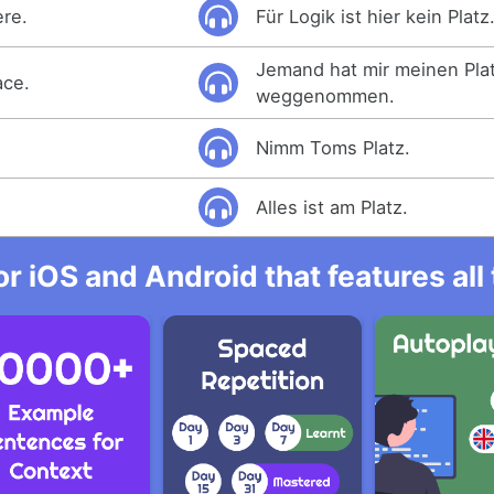
ere.
Für Logik ist hier kein Platz
Jemand hat mir meinen Pla
ace.
weggenommen.
Nimm Toms Platz.
.
Alles ist am Platz.
r iOS and Android that features al