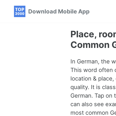
Skip
Skip
Skip
Download Mobile App
to
to
to
primary
content
footer
navigation
Place, roo
Common G
In German, the wo
This word often 
location & place,
quality. It is cl
German. Tap on th
can also see exa
most common Ge