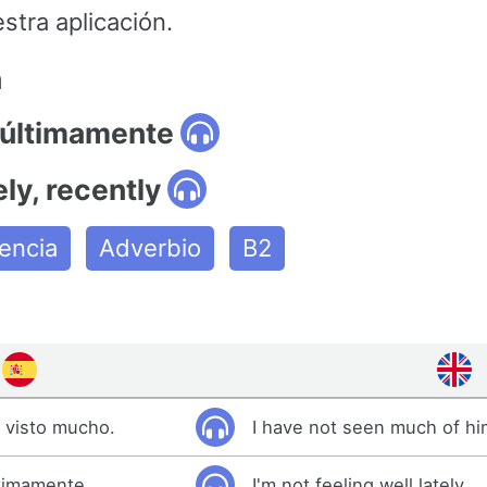
tra aplicación.
n
 últimamente
ely, recently
encia
Adverbio
B2
 visto mucho.
I have not seen much of hi
timamente.
I'm not feeling well lately.