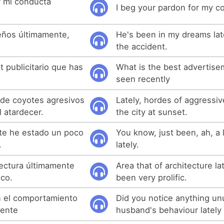
r mi conducta
I beg your pardon for my co
eños últimamente,
He's been in my dreams lat
the accident.
t publicitario que has
What is the best advertise
seen recently
 de coyotes agresivos
Lately, hordes of aggressi
l atardecer.
the city at sunset.
te he estado un poco
You know, just been, ah, a li
.
lately.
ectura últimamente
Area that of architecture la
ico.
been very prolific.
n el comportamiento
Did you notice anything un
mente
husband's behaviour lately