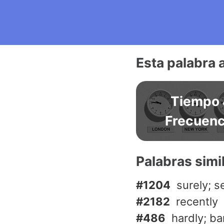
Esta palabra 
Tiempo 
Frecuenc
Palabras simi
#1204
surely; s
#2182
recently
#486
hardly; ba