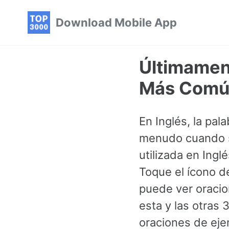
Skip
Skip
Skip
Download Mobile App
to
to
to
primary
content
footer
navigation
Últimament
Más Común
En Inglés, la pal
menudo cuando se
utilizada en Ing
Toque el ícono d
puede ver oracio
esta y las otra
oraciones de eje