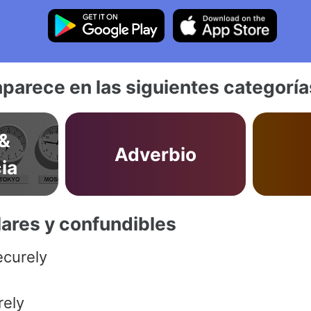
aparece en las siguientes categoría
&
Adverbio
ia
lares y confundibles
ecurely
rely