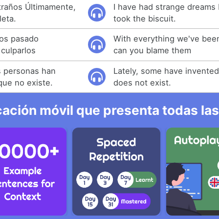
traños Últimamente,
I have had strange dreams L
leta.
took the biscuit.
os pasado
With everything we've been
culparlos
can you blame them
s personas han
Lately, some have invented 
que no existe.
does not exist.
ación móvil que presenta todas las