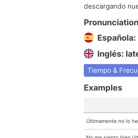
descargando nues
Pronunciatio
Española:
Inglés: lat
Tiempo & Frecu
Examples
Últimamente no lo he
No me siento bien úl