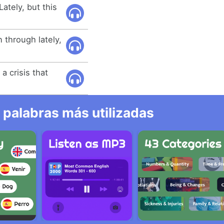
ately, but this
 through lately,
a crisis that
 palabras más utilizadas