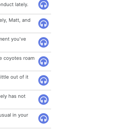
nduct lately.
ely, Matt, and
ment you've
ve coyotes roam
ttle out of it
tely has not
usual in your