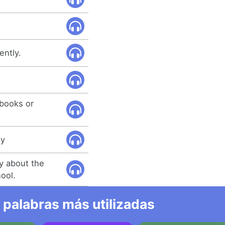
ently.
 books or
ly
ly about the
ool.
 palabras más utilizadas