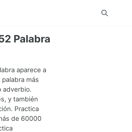
Toggle
search
852 Palabra
alabra aparece a
2 palabra más
o adverbio.
es, y también
ión. Practica
 más de 60000
ctica