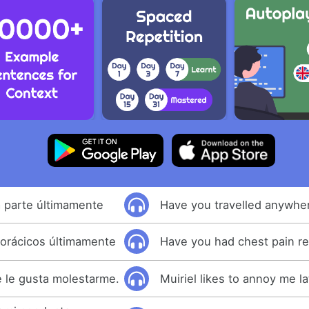
a parte últimamente
Have you travelled anywher
torácicos últimamente
Have you had chest pain re
e le gusta molestarme.
Muiriel likes to annoy me la