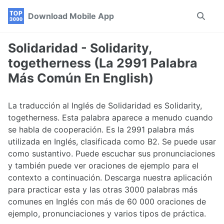
Skip
Skip
Skip
Download Mobile App
Toggle
to
to
to
search
primary
content
footer
navigation
Solidaridad - Solidarity,
togetherness (La 2991 Palabra
Más Común En English)
La traducción al Inglés de Solidaridad es Solidarity,
togetherness. Esta palabra aparece a menudo cuando
se habla de cooperación. Es la 2991 palabra más
utilizada en Inglés, clasificada como B2. Se puede usar
como sustantivo. Puede escuchar sus pronunciaciones
y también puede ver oraciones de ejemplo para el
contexto a continuación. Descarga nuestra aplicación
para practicar esta y las otras 3000 palabras más
comunes en Inglés con más de 60 000 oraciones de
ejemplo, pronunciaciones y varios tipos de práctica.