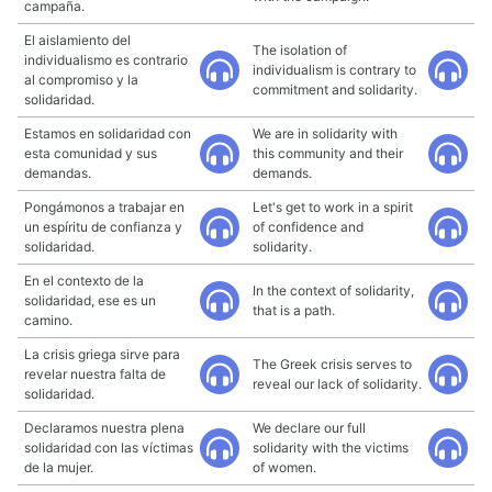
campaña.
El aislamiento del
The isolation of
individualismo es contrario
individualism is contrary to
al compromiso y la
commitment and solidarity.
solidaridad.
Estamos en solidaridad con
We are in solidarity with
esta comunidad y sus
this community and their
demandas.
demands.
Pongámonos a trabajar en
Let's get to work in a spirit
un espíritu de confianza y
of confidence and
solidaridad.
solidarity.
En el contexto de la
In the context of solidarity,
solidaridad, ese es un
that is a path.
camino.
La crisis griega sirve para
The Greek crisis serves to
revelar nuestra falta de
reveal our lack of solidarity.
solidaridad.
Declaramos nuestra plena
We declare our full
solidaridad con las víctimas
solidarity with the victims
de la mujer.
of women.