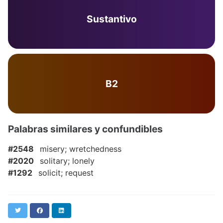
Sustantivo
B2
Palabras similares y confundibles
#2548
misery; wretchedness
#2020
solitary; lonely
#1292
solicit; request
Twitter
Facebook
LinkedIn