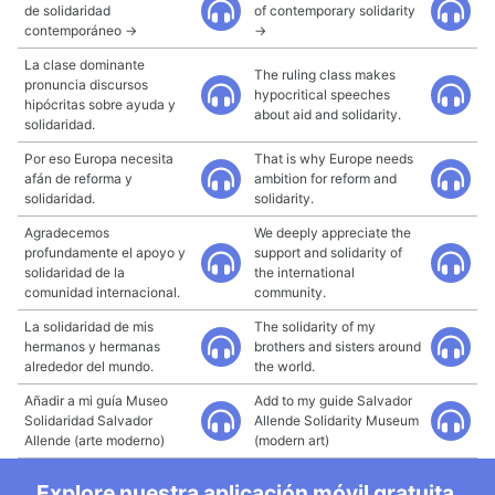
de solidaridad
of contemporary solidarity
contemporáneo →
→
La clase dominante
The ruling class makes
pronuncia discursos
hypocritical speeches
hipócritas sobre ayuda y
about aid and solidarity.
solidaridad.
Por eso Europa necesita
That is why Europe needs
afán de reforma y
ambition for reform and
solidaridad.
solidarity.
Agradecemos
We deeply appreciate the
profundamente el apoyo y
support and solidarity of
solidaridad de la
the international
comunidad internacional.
community.
La solidaridad de mis
The solidarity of my
hermanos y hermanas
brothers and sisters around
alrededor del mundo.
the world.
Añadir a mi guía Museo
Add to my guide Salvador
Solidaridad Salvador
Allende Solidarity Museum
Allende (arte moderno)
(modern art)
Explore nuestra aplicación móvil gratuita