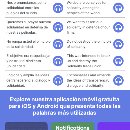
Nos pronunciamos por la
We declare ourselves for
solidaridad entre los
solidarity among the
pueblos del mundo.
peoples of the world.
Queremos subrayar nuestra
We want to assert our
solidaridad en defensa de
solidarity in defence of our
nuestras películas.
films.
No rompa usted el principio
Do not destroy the principle
de la solidaridad.
of solidarity.
El objetivo era resquebrajar
This was intended to break
y destruir el sindicato
up and destroy the
Solidaridad.
Solidarity trade union.
Engloba y amplía las ideas
Encompasses and expands
de transparencia, diálogo y
the ideas of transparency,
solidaridad.
dialogue and solidarity.
Explore nuestra aplicación móvil gratuita
para iOS y Android que presenta todas las
palabras más utilizadas