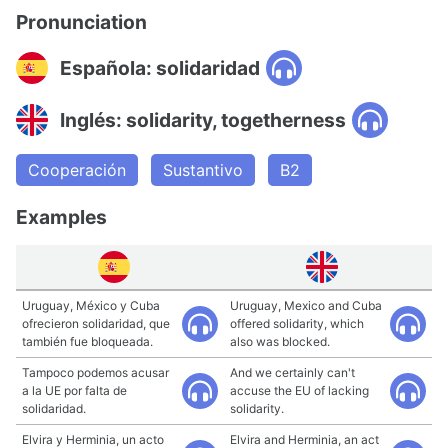
Pronunciation
Española: solidaridad
Inglés: solidarity, togetherness
Cooperación
Sustantivo
B2
Examples
Uruguay, México y Cuba
Uruguay, Mexico and Cuba
ofrecieron solidaridad, que
offered solidarity, which
también fue bloqueada.
also was blocked.
Tampoco podemos acusar
And we certainly can't
a la UE por falta de
accuse the EU of lacking
solidaridad.
solidarity.
Elvira y Herminia, un acto
Elvira and Herminia, an act