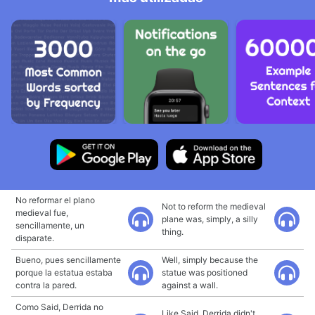
No reformar el plano
Not to reform the medieval
medieval fue,
plane was, simply, a silly
sencillamente, un
thing.
disparate.
Bueno, pues sencillamente
Well, simply because the
porque la estatua estaba
statue was positioned
contra la pared.
against a wall.
Como Said, Derrida no
Like Said, Derrida didn't