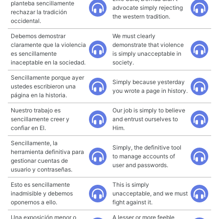
planteba sencillamente
advocate simply rejecting
rechazar la tradición
the western tradition.
occidental.
Debemos demostrar
We must clearly
claramente que la violencia
demonstrate that violence
es sencillamente
is simply unacceptable in
inaceptable en la sociedad.
society.
Sencillamente porque ayer
Simply because yesterday
ustedes escribieron una
you wrote a page in history.
página en la historia.
Nuestro trabajo es
Our job is simply to believe
sencillamente creer y
and entrust ourselves to
confiar en El.
Him.
Sencillamente, la
Simply, the definitive tool
herramienta definitiva para
to manage accounts of
gestionar cuentas de
user and passwords.
usuario y contraseñas.
Esto es sencillamente
This is simply
inadmisible y debemos
unacceptable, and we must
oponernos a ello.
fight against it.
Una exposición menor o
A lesser or more feeble