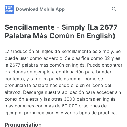
Skip
Skip
Skip
Download Mobile App
Toggle
to
to
to
search
primary
content
footer
navigation
Sencillamente - Simply (La 2677
Palabra Más Común En English)
La traducción al Inglés de Sencillamente es Simply. Se
puede usar como adverbio. Se clasifica como B2 y es
la 2677 palabra más común en Inglés. Puede encontrar
oraciones de ejemplo a continuación para brindar
contexto, y también puede escuchar cómo se
pronuncia la palabra haciendo clic en el ícono del
altavoz. Descarga nuestra aplicación para acceder sin
conexión a esta y las otras 3000 palabras en Inglés
más comunes con más de 60 000 oraciones de
ejemplo, pronunciaciones y varios tipos de práctica.
Pronunciation