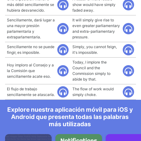
más débil sencillamente se
show would have simply
hubiera desvanecido.
faded away.
Sencillamente, dará lugar a
It will simply give rise to
una mayor presión
even greater parliamentary
parlamentaria y
and extra-parliamentary
extraparlamentaria.
pressure.
Sencillamente no se puede
Simply, you cannot feign,
fingir, es imposible.
it's impossible.
Today, I implore the
Hoy imploro al Consejo y a
Council and the
la Comisión que
Commission simply to
sencillamente acate eso.
abide by that.
El flujo de trabajo
The flow of work would
sencillamente se atascaría.
simply choke.
Explore nuestra aplicación móvil para iOS y
Android que presenta todas las palabras
más utilizadas