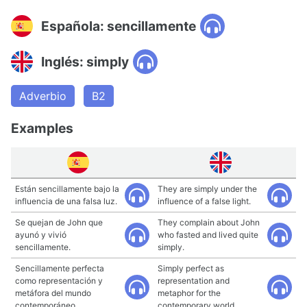
Española: sencillamente
Inglés: simply
Adverbio
B2
Examples
Están sencillamente bajo la
They are simply under the
influencia de una falsa luz.
influence of a false light.
Se quejan de John que
They complain about John
ayunó y vivió
who fasted and lived quite
sencillamente.
simply.
Sencillamente perfecta
Simply perfect as
como representación y
representation and
metáfora del mundo
metaphor for the
contemporáneo.
contemporary world.