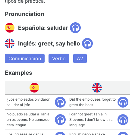
tipos de práctica.
Pronunciation
Española: saludar
Inglés: greet, say hello
Comunicación
Verbo
A2
Examples
¿Los empleados olvidaron
Did the employees forget to
saludar al jefe
greet the boss
No puedo saludar a Tania
I cannot greet Tania in
en esloveno. No conozco
Slovene. I don't know this
esta lengua.
language.
Los ingleses se dan la
English people shake