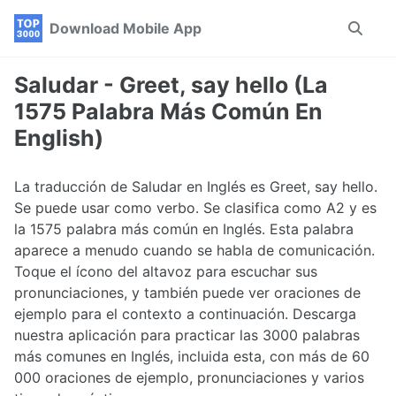
Skip
Skip
Skip
Download Mobile App
Toggle
to
to
to
search
primary
content
footer
navigation
Saludar - Greet, say hello (La
1575 Palabra Más Común En
English)
La traducción de Saludar en Inglés es Greet, say hello.
Se puede usar como verbo. Se clasifica como A2 y es
la 1575 palabra más común en Inglés. Esta palabra
aparece a menudo cuando se habla de comunicación.
Toque el ícono del altavoz para escuchar sus
pronunciaciones, y también puede ver oraciones de
ejemplo para el contexto a continuación. Descarga
nuestra aplicación para practicar las 3000 palabras
más comunes en Inglés, incluida esta, con más de 60
000 oraciones de ejemplo, pronunciaciones y varios