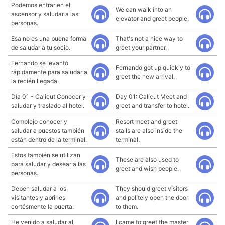
Podemos entrar en el
We can walk into an
ascensor y saludar a las
elevator and greet people.
personas.
Esa no es una buena forma
That's not a nice way to
de saludar a tu socio.
greet your partner.
Fernando se levantó
Fernando got up quickly to
rápidamente para saludar a
greet the new arrival.
la recién llegada.
Día 01 - Calicut Conocer y
Day 01: Calicut Meet and
saludar y traslado al hotel.
greet and transfer to hotel.
Complejo conocer y
Resort meet and greet
saludar a puestos también
stalls are also inside the
están dentro de la terminal.
terminal.
Estos también se utilizan
These are also used to
para saludar y desear a las
greet and wish people.
personas.
Deben saludar a los
They should greet visitors
visitantes y abrirles
and politely open the door
cortésmente la puerta.
to them.
He venido a saludar al
I came to greet the master