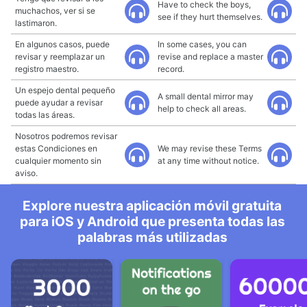
Have to check the boys,
muchachos, ver si se
see if they hurt themselves.
lastimaron.
En algunos casos, puede
In some cases, you can
revisar y reemplazar un
revise and replace a master
registro maestro.
record.
Un espejo dental pequeño
A small dental mirror may
puede ayudar a revisar
help to check all areas.
todas las áreas.
Nosotros podremos revisar
estas Condiciones en
We may revise these Terms
cualquier momento sin
at any time without notice.
aviso.
Explore nuestra aplicación móvil gratuita
para iOS y Android que presenta todas las
palabras más utilizadas