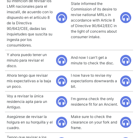
su intención de revisar los
State informed the
LMR nacionales para el
Commission of its desire to
imazalil, de acuerdo con lo
revise national MRLs in
dispuesto en el artículo 8
accordance with Article 8
de la Directiva
of Directive 90/642/EEC in
90/642/CEE, dadas las
the light of concerns about
inquietudes que suscita su
consumer intake.
ingesta por los
consumidores.
Y ahora puedo tener un
And now I can't get a
minuto para revisar el
minute to check the disc.
disco.
Ahora tengo que revisar
I now have to revise my
mis expectativas a la baja
expectations downwards a
un poco.
bit.
Voy a revisar la única
I'm gonna check the only
residencia apta para un
residence fit for an Ancient.
Antiguo.
Asegúrese de revisar la
Make sure to check the
holgura en su horquilla y el
clearance on your fork and
cuadro.
frame.
Tengo que revisar a los