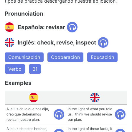
tipos de práctica descargando nuestra aplicación.
Pronunciation
Española: revisar
Inglés: check, revise, inspect
Comunicación
Cooperación
Educación
Verbo
B1
Examples
A la luz de lo que nos dijo,
In the light of what you told
creo que deberíamos
us, I think we should revise
revisar nuestro plan.
our plan.
A la luz de estos hechos,
In the light of these facts, it