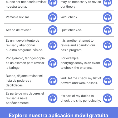
puede ser necesario revisar
may be necessary to revise
nuestra teoría.
our theory.
Vamos a revisar.
We'll check.
Acabo de revisar.
I just checked.
Es un nuevo intento de
It is another attempt to
revisar y abandonar
revise and abandon our
nuestro programa básico.
basic program.
Por ejemplo, faringoscopia
For example,
es un examen para revisar
pharyngoscopy is an exam
la faringe.
to check the pharynx.
Bueno, déjame revisar mi
Well, let me check my list of
lista de poderes y
powers and weaknesses.
debilidades.
Es parte de mis deberes el
It's part of my duties to
revisar la nave
check the ship periodically.
periódicamente.
Explore nuestra aplicación móvil gratuita