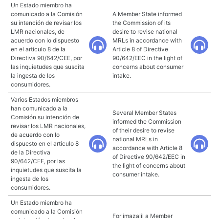
Un Estado miembro ha
comunicado a la Comisión
A Member State informed
su intención de revisar los
the Commission of its
LMR nacionales, de
desire to revise national
acuerdo con lo dispuesto
MRLs in accordance with
en el artículo 8 de la
Article 8 of Directive
Directiva 90/642/CEE, por
90/642/EEC in the light of
las inquietudes que suscita
concerns about consumer
la ingesta de los
intake.
consumidores.
Varios Estados miembros
han comunicado a la
Several Member States
Comisión su intención de
informed the Commission
revisar los LMR nacionales,
of their desire to revise
de acuerdo con lo
national MRLs in
dispuesto en el artículo 8
accordance with Article 8
de la Directiva
of Directive 90/642/EEC in
90/642/CEE, por las
the light of concerns about
inquietudes que suscita la
consumer intake.
ingesta de los
consumidores.
Un Estado miembro ha
comunicado a la Comisión
For imazalil a Member