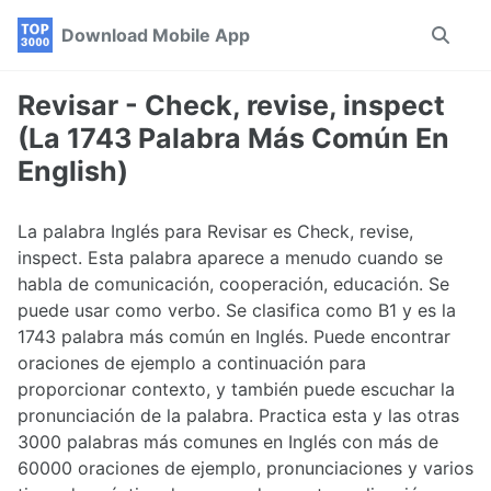
Skip
Skip
Skip
Download Mobile App
Toggle
to
to
to
search
primary
content
footer
navigation
Revisar - Check, revise, inspect
(La 1743 Palabra Más Común En
English)
La palabra Inglés para Revisar es Check, revise,
inspect. Esta palabra aparece a menudo cuando se
habla de comunicación, cooperación, educación. Se
puede usar como verbo. Se clasifica como B1 y es la
1743 palabra más común en Inglés. Puede encontrar
oraciones de ejemplo a continuación para
proporcionar contexto, y también puede escuchar la
pronunciación de la palabra. Practica esta y las otras
3000 palabras más comunes en Inglés con más de
60000 oraciones de ejemplo, pronunciaciones y varios