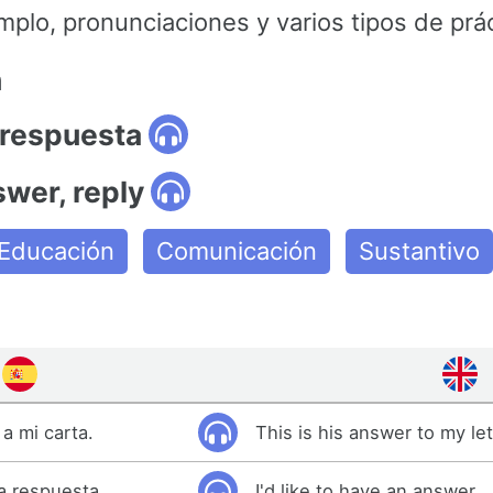
mplo, pronunciaciones y varios tipos de prác
n
 respuesta
swer, reply
Educación
Comunicación
Sustantivo
a mi carta.
This is his answer to my let
a respuesta.
I'd like to have an answer.