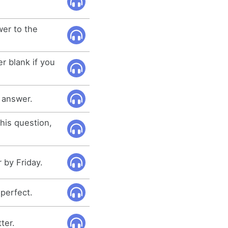
wer to the
r blank if you
 answer.
his question,
 by Friday.
 perfect.
ter.