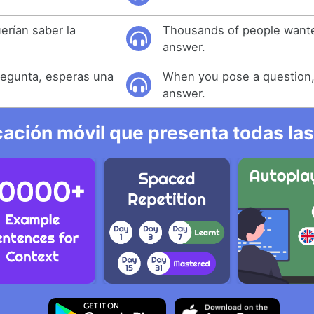
erían saber la
Thousands of people want
answer.
egunta, esperas una
When you pose a question,
answer.
ación móvil que presenta todas las