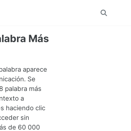
Toggle
search
alabra Más
 palabra aparece
nicación. Se
88 palabra más
ntexto a
s haciendo clic
cceder sin
más de 60 000