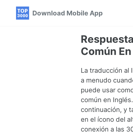
Skip
Skip
Skip
Download Mobile App
to
to
to
primary
content
footer
navigation
Respuesta 
Común En 
La traducción al
a menudo cuando 
puede usar como 
común en Inglés.
continuación, y 
en el ícono del a
conexión a las 