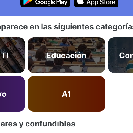
aparece en las siguientes categoría
 TI
Educación
Com
vo
A1
lares y confundibles