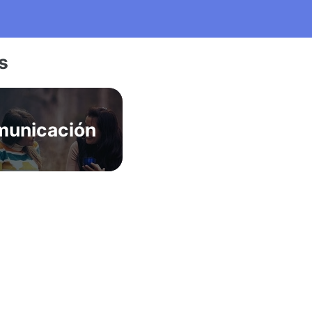
s
unicación