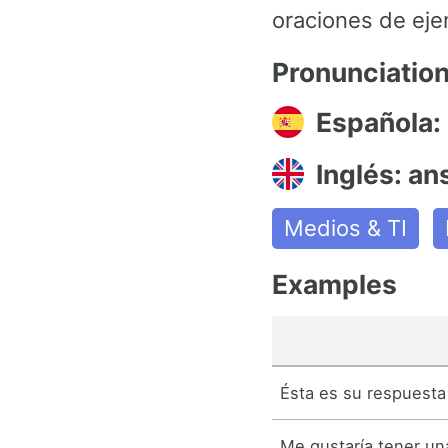
oraciones de eje
Pronunciatio
Española:
Inglés: an
Medios & TI
Examples
Ésta es su respuesta 
Me gustaría tener un