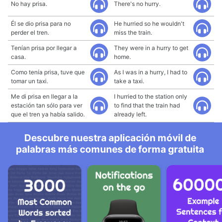
No hay prisa.
There's no hurry.
Él se dio prisa para no
He hurried so he wouldn't
perder el tren.
miss the train.
Tenían prisa por llegar a
They were in a hurry to get
casa.
home.
Como tenía prisa, tuve que
As I was in a hurry, I had to
tomar un taxi.
take a taxi.
Me di prisa en llegar a la
I hurried to the station only
estación tan sólo para ver
to find that the train had
que el tren ya había salido.
already left.
Descubre nuestra aplicación móvil de
palabras más comunes de forma gratuita