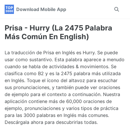
Skip
Skip
Skip
Download Mobile App
Toggle
to
to
to
search
primary
content
footer
navigation
Prisa - Hurry (La 2475 Palabra
Más Común En English)
La traducción de Prisa en Inglés es Hurry. Se puede
usar como sustantivo. Esta palabra aparece a menudo
cuando se habla de actividades & movimientos. Se
clasifica como B2 y es la 2475 palabra más utilizada
en Inglés. Toque el ícono del altavoz para escuchar
sus pronunciaciones, y también puede ver oraciones
de ejemplo para el contexto a continuación. Nuestra
aplicación contiene más de 60,000 oraciones de
ejemplo, pronunciaciones y varios tipos de práctica
para las 3000 palabras en Inglés más comunes.
Descárgala ahora para descubrirlas todas.