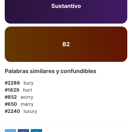
Sustantivo
B2
Palabras similares y confundibles
#2286
bury
#1629
hurt
#852
worry
#650
marry
#2240
luxury