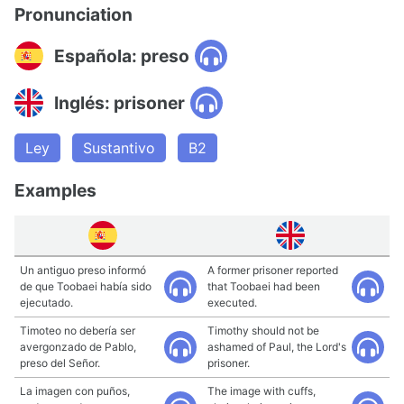
Pronunciation
Española: preso
Inglés: prisoner
Ley
Sustantivo
B2
Examples
Un antiguo preso informó
A former prisoner reported
de que Toobaei había sido
that Toobaei had been
ejecutado.
executed.
Timoteo no debería ser
Timothy should not be
avergonzado de Pablo,
ashamed of Paul, the Lord's
preso del Señor.
prisoner.
La imagen con puños,
The image with cuffs,