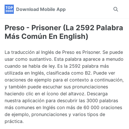
Skip
Skip
Skip
Download Mobile App
Toggle
to
to
to
search
primary
content
footer
navigation
Preso - Prisoner (La 2592 Palabra
Más Común En English)
La traducción al Inglés de Preso es Prisoner. Se puede
usar como sustantivo. Esta palabra aparece a menudo
cuando se habla de ley. Es la 2592 palabra más
utilizada en Inglés, clasificada como B2. Puede ver
oraciones de ejemplo para el contexto a continuación,
y también puede escuchar sus pronunciaciones
haciendo clic en el ícono del altavoz. Descarga
nuestra aplicación para descubrir las 3000 palabras
más comunes en Inglés con más de 60 000 oraciones
de ejemplo, pronunciaciones y varios tipos de
práctica.