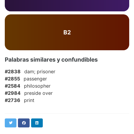
B2
Palabras similares y confundibles
#2838
dam; prisoner
#2855
passenger
#2584
philosopher
#2984
preside over
#2736
print
Twitter
Facebook
LinkedIn