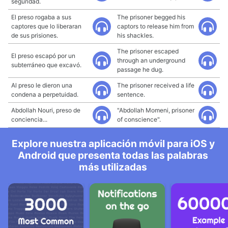
seguridad.
El preso rogaba a sus
The prisoner begged his
captores que lo liberaran
captors to release him from
de sus prisiones.
his shackles.
The prisoner escaped
El preso escapó por un
through an underground
subterráneo que excavó.
passage he dug.
Al preso le dieron una
The prisoner received a life
condena a perpetuidad.
sentence.
Abdollah Nouri, preso de
"Abdollah Momeni, prisoner
conciencia...
of conscience".
Explore nuestra aplicación móvil para iOS y
Android que presenta todas las palabras
más utilizadas