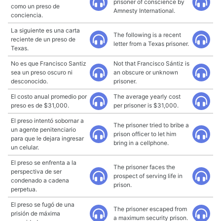
prisoner of conscience by
como un preso de
Amnesty International.
conciencia.
La siguiente es una carta
The following is a recent
reciente de un preso de
letter from a Texas prisoner.
Texas.
No es que Francisco Santiz
Not that Francisco Sántiz is
sea un preso oscuro ni
an obscure or unknown
desconocido.
prisoner.
El costo anual promedio por
The average yearly cost
preso es de $31,000.
per prisoner is $31,000.
El preso intentó sobornar a
The prisoner tried to bribe a
un agente penitenciario
prison officer to let him
para que le dejara ingresar
bring in a cellphone.
un celular.
El preso se enfrenta a la
The prisoner faces the
perspectiva de ser
prospect of serving life in
condenado a cadena
prison.
perpetua.
El preso se fugó de una
The prisoner escaped from
prisión de máxima
a maximum security prison.