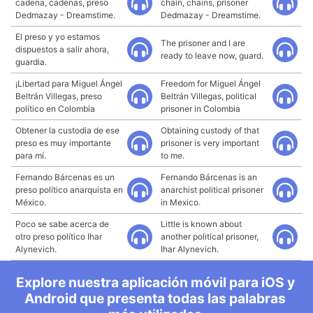
cadena, cadenas, preso
chain, chains, prisoner
Dedmazay - Dreamstime.
Dedmazay - Dreamstime.
El preso y yo estamos
The prisoner and I are
dispuestos a salir ahora,
ready to leave now, guard.
guardia.
¡Libertad para Miguel Ángel
Freedom for Miguel Ángel
Beltrán Villegas, preso
Beltrán Villegas, political
político en Colombia
prisoner in Colombia
Obtener la custodia de ese
Obtaining custody of that
preso es muy importante
prisoner is very important
para mí.
to me.
Fernando Bárcenas es un
Fernando Bárcenas is an
preso político anarquista en
anarchist political prisoner
México.
in Mexico.
Poco se sabe acerca de
Little is known about
otro preso político Ihar
another political prisoner,
Alynevich.
Ihar Alynevich.
Explore nuestra aplicación móvil para iOS y
Android que presenta todas las palabras