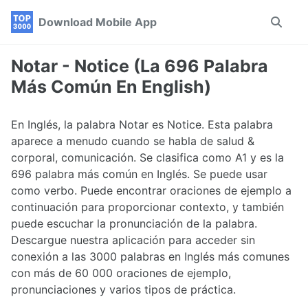
Skip
Skip
Skip
Download Mobile App
Toggle
to
to
to
search
primary
content
footer
navigation
Notar - Notice (La 696 Palabra
Más Común En English)
En Inglés, la palabra Notar es Notice. Esta palabra
aparece a menudo cuando se habla de salud &
corporal, comunicación. Se clasifica como A1 y es la
696 palabra más común en Inglés. Se puede usar
como verbo. Puede encontrar oraciones de ejemplo a
continuación para proporcionar contexto, y también
puede escuchar la pronunciación de la palabra.
Descargue nuestra aplicación para acceder sin
conexión a las 3000 palabras en Inglés más comunes
con más de 60 000 oraciones de ejemplo,
pronunciaciones y varios tipos de práctica.