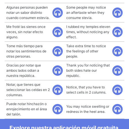
Algunas personas pueden
Some people may notice
notar un sabor distinto
an aftertaste when they
cuando consumen estevia.
consume stevia.
Me froté las sienes once
I rubbed my temples eleven
veces, sin notar efecto
times, without noticing any
alguno.
effect.
Tome más tiempo para
Take extra time to notice
notar los sentimientos de
the feelings of other
otras personas.
people.
Gracias por notar que
Thank you for noticing that
ambos lados odian a
both sides hate our
nuestra república.
republic.
Notar, que tienes que
Notice, that you have to
seleccionar las celdas en 2
select cells in 2 columns.
columnas.
Puede notar hinchazón o
You may notice swelling or
enrojecimiento en el área
redness in the heel area.
del talón.
Explore nuestra aplicación móvil gratuita