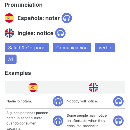
Pronunciation
Española: notar
Inglés: notice
Salud & Corporal
Comunicación
Verbo
A1
Examples
Nadie lo notará.
Nobody will notice.
Algunas personas pueden
Some people may notice
notar un sabor distinto
an aftertaste when they
cuando consumen
consume saccharin.
sacarina.