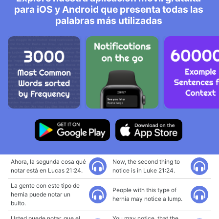
para iOS y Android que presenta todas las
palabras más utilizadas
Ahora, la segunda cosa qué
Now, the second thing to
notar está en Lucas 21:24.
notice is in Luke 21:24.
La gente con este tipo de
People with this type of
hernia puede notar un
hernia may notice a lump.
bulto.
Usted puede notar, que el
You may notice, that the