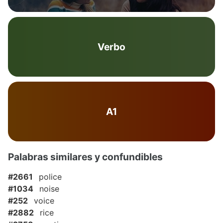
Verbo
A1
Palabras similares y confundibles
#2661
police
#1034
noise
#252
voice
#2882
rice