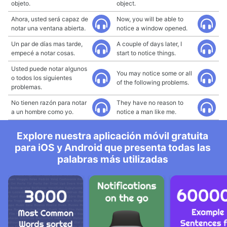
objeto.
object.
Ahora, usted será capaz de
Now, you will be able to
notar una ventana abierta.
notice a window opened.
Un par de días mas tarde,
A couple of days later, I
empecé a notar cosas.
start to notice things.
Usted puede notar algunos
You may notice some or all
o todos los siguientes
of the following problems.
problemas.
No tienen razón para notar
They have no reason to
a un hombre como yo.
notice a man like me.
Explore nuestra aplicación móvil gratuita
para iOS y Android que presenta todas las
palabras más utilizadas