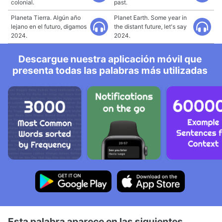
colonial.
past.
Planeta Tierra. Algún año
Planet Earth. Some year in
lejano en el futuro, digamos
the distant future, let's say
2024.
2024.
Descargue nuestra aplicación móvil que
presenta todas las palabras más utilizadas
Esta palabra aparece en las siguientes