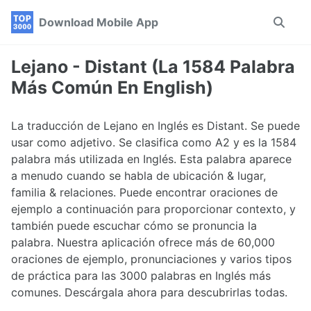
Skip
Skip
Skip
Download Mobile App
Toggle
to
to
to
search
primary
content
footer
navigation
Lejano - Distant (La 1584 Palabra
Más Común En English)
La traducción de Lejano en Inglés es Distant. Se puede
usar como adjetivo. Se clasifica como A2 y es la 1584
palabra más utilizada en Inglés. Esta palabra aparece
a menudo cuando se habla de ubicación & lugar,
familia & relaciones. Puede encontrar oraciones de
ejemplo a continuación para proporcionar contexto, y
también puede escuchar cómo se pronuncia la
palabra. Nuestra aplicación ofrece más de 60,000
oraciones de ejemplo, pronunciaciones y varios tipos
de práctica para las 3000 palabras en Inglés más
comunes. Descárgala ahora para descubrirlas todas.