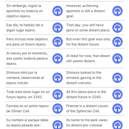
Sin embargo, lograr la
However, achieving
apomixis es todavía un
apomixis is still a distant
objetivo lejano.
goal.
Ese día, te habrás ido a
That day, you will have
algún lugar lejano.
gone to some distant place.
Pero incluso este objetivo
But even this goal was only
era para un futuro lejano.
for the distant future.
Al menos por el momento,
At least for now, that dream
ese sueño todavía parece
still seems distant.
lejano.
Shimura miró por la
Shimura looked to the
ventana, observando el
window, gazing at the
lejano volcán.
distant volcano.
Todo esto tiene lugar en un
All this takes place in the
futuro lejano, en 2240.
distant future in 2240.
Fenrata es un primo lejano
Fhenrat is a distant cousin
de Sfinter Cell.
of the Sphincter Cell.
Su nombre al parque debe
Its name to the park owes
su lejano pasado pre-
its distant pre-colonial