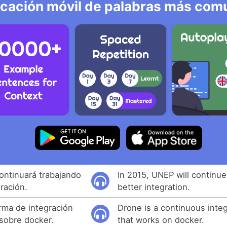
icación móvil de palabras más comu
ontinuará trabajando
In 2015, UNEP will continu
ración.
better integration.
rma de integración
Drone is a continuous integ
 sobre docker.
that works on docker.