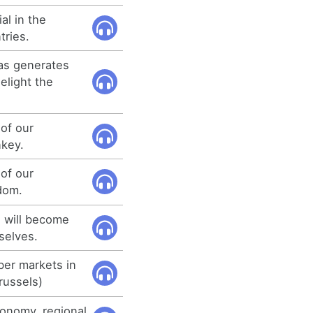
al in the
tries.
as generates
elight the
 of our
nkey.
 of our
dom.
n will become
selves.
ber markets in
ussels)
conomy, regional