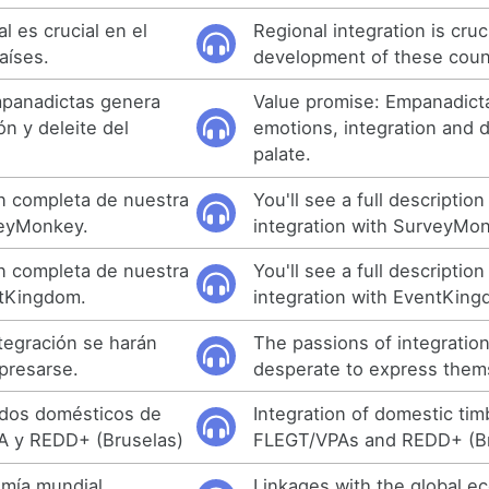
l es crucial en el
Regional integration is cruci
aíses.
development of these coun
mpanadictas genera
Value promise: Empanadict
n y deleite del
emotions, integration and d
palate.
n completa de nuestra
You'll see a full description
veyMonkey.
integration with SurveyMo
n completa de nuestra
You'll see a full description
ntKingdom.
integration with EventKing
ntegración se harán
The passions of integratio
presarse.
desperate to express them
ados domésticos de
Integration of domestic tim
A y REDD+ (Bruselas)
FLEGT/VPAs and REDD+ (Br
omía mundial,
Linkages with the global e