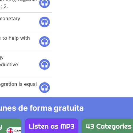
; 2.
 monetary
 to help with
gy
oductive
gration is equal
nes de forma gratuita