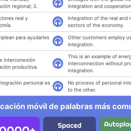
ción regional; 2.
integration and cooperation
ctores real y
Integration of the real and
omía.
sectors of the economy.
mplean para ayudarles
Other customers employ us
integration.
This is an example of ener
e interconexión
interconnection without pr
ación productiva.
integration.
tegración personal es
No process of personal inte
to the other.
icación móvil de palabras más comu