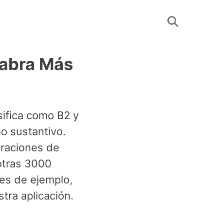
Toggle
search
labra Más
sifica como B2 y
o sustantivo.
raciones de
 otras 3000
es de ejemplo,
tra aplicación.