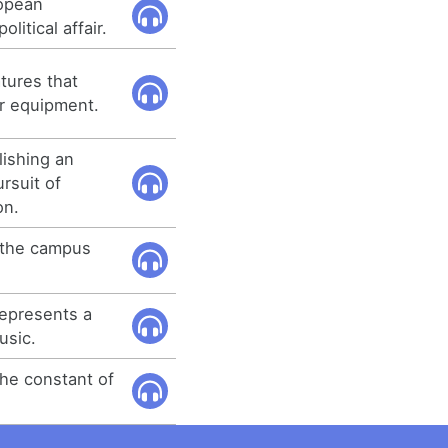
ropean
litical affair.
tures that
er equipment.
lishing an
rsuit of
on.
f the campus
represents a
usic.
 the constant of