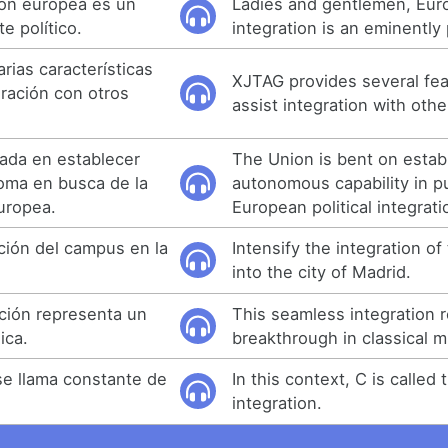
ción europea es un
Ladies and gentlemen, Eu
 político.
integration is an eminently po
rias características
XJTAG provides several fea
gración con otros
assist integration with oth
ada en establecer
The Union is bent on estab
oma en busca de la
autonomous capability in pu
europea.
European political integrati
ración del campus en la
Intensify the integration o
into the city of Madrid.
ación representa un
This seamless integration 
ica.
breakthrough in classical m
se llama constante de
In this context, C is called
integration.