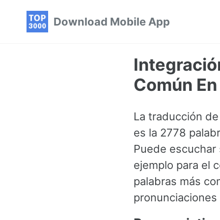
Skip
Skip
Skip
Download Mobile App
to
to
to
primary
content
footer
navigation
Integració
Común En 
La traducción de 
es la 2778 palab
Puede escuchar 
ejemplo para el c
palabras más co
pronunciaciones 