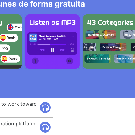
nes de forma gratuita
e to work toward
ration platform