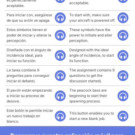
es perfectamente
acceptable.
aceptable.
Para iniciar con, asegúrese
To start with, make sure
de que su avión se apaga.
your aircraft is powered off.
Estos símbolos tienen el
These symbols have the
poder de iniciar y alterar la
power to initiate and alter
percepción.
perception.
Diseñada con el ángulo de
Designed with the ideal
incidencia ideal, para
angle of incidence, to start
iniciar su función.
its function.
La tarea contiene 9
The assignment contains 9
preguntas para conseguir
questions to get the
iniciar el debate).
discussion started).
El pavón están empezando
The peacock bass are
a iniciar su proceso de
beginning to start their
desove.
spawning process.
Este botón le permite iniciar
This button enables you to
un nuevo trabajo en
start a new blank job.
blanco.