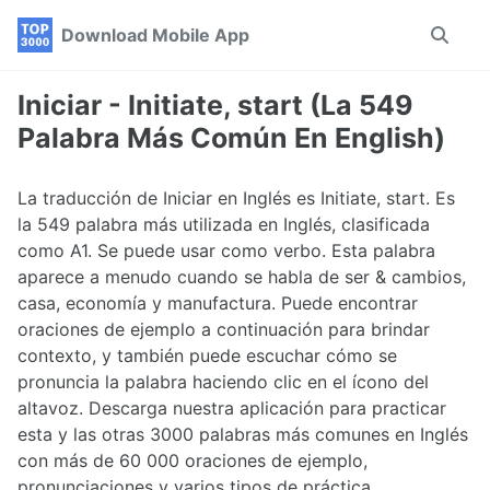
Skip
Skip
Skip
Download Mobile App
Toggle
to
to
to
search
primary
content
footer
navigation
Iniciar - Initiate, start (La 549
Palabra Más Común En English)
La traducción de Iniciar en Inglés es Initiate, start. Es
la 549 palabra más utilizada en Inglés, clasificada
como A1. Se puede usar como verbo. Esta palabra
aparece a menudo cuando se habla de ser & cambios,
casa, economía y manufactura. Puede encontrar
oraciones de ejemplo a continuación para brindar
contexto, y también puede escuchar cómo se
pronuncia la palabra haciendo clic en el ícono del
altavoz. Descarga nuestra aplicación para practicar
esta y las otras 3000 palabras más comunes en Inglés
con más de 60 000 oraciones de ejemplo,
pronunciaciones y varios tipos de práctica.