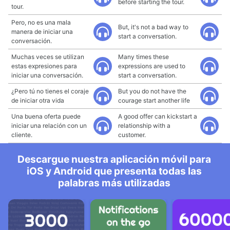
before starting the tour.
tour.
Pero, no es una mala
But, it's not a bad way to
manera de iniciar una
start a conversation.
conversación.
Muchas veces se utilizan
Many times these
estas expresiones para
expressions are used to
iniciar una conversación.
start a conversation.
¿Pero tú no tienes el coraje
But you do not have the
de iniciar otra vida
courage start another life
Una buena oferta puede
A good offer can kickstart a
iniciar una relación con un
relationship with a
cliente.
customer.
Descargue nuestra aplicación móvil para
iOS y Android que presenta todas las
palabras más utilizadas