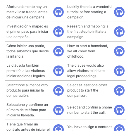
Afortunadamente hay un
Luckily there is a wonderful
maravilloso tutorial antes
tutorial before starting a
de iniciar una campaña.
campaign.
Investigación y mapeo es
Research and mapping is
el primer paso para iniciar
the first step to initiate a
una campaña.
campaign.
Cómo iniciar una patria,
How to start a homeland,
todos sabemos que desde
we all know from
la infancia.
childhood.
La cláusula también
The clause would also
permitiría a las victimas
allow victims to initiate
iniciar acciones legales.
legal proceedings.
Seleccione al menos otro
Select at least one other
producto para iniciar la
product to start the
comparación.
comparison.
Seleccione y confirme un
Select and confirm a phone
número de teléfono para
number to start the call.
iniciar la llamada.
Tiene que firmar un
You have to sign a contract
contrato antes de iniciar el