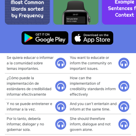
Se quiera educar o informar
You want to educate or
a la comunidad sobre
inform the community on
temas importantes.
important issues.
¿Cómo puede la
How can the
implementación de
implementation of
estándares de credibilidad
credibility standards inform
informar efectivamente
effectively
Y no se puede entretener e
And you can't entertain and
informar a la vez.
inform at the same time.
Por lo tanto, debería
She should therefore
informar, dialogar y no
inform, dialogue and not
gobernar sola.
govern alone.