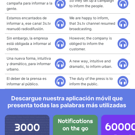
So they set up a campaign
campaña para informar a la
to inform the people.
gente.
Estamos encantados de
We are happy to inform,
informar a, ese canal 3s.tv
that 3s.tv channel resumed
reanudó radiodifusión.
broadcasting.
Sin embargo, la empresa
However, the company is
está obligada a informar al
obliged to inform the
cliente.
customer.
Una nueva forma, intuitiva
A new way, intuitive and
y dramático, para informar
dramatic, to inform urban.
urbano.
El deber de la prensa es
The duty of the press is to
informar al público.
inform the public.
Descargue nuestra aplicación móvil que
presenta todas las palabras más utilizadas