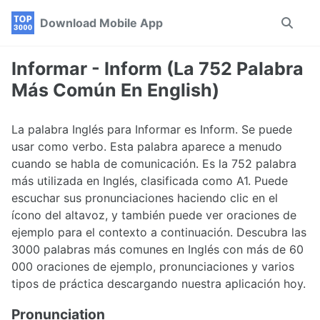
Skip
Skip
Skip
Download Mobile App
Toggle
to
to
to
search
primary
content
footer
navigation
Informar - Inform (La 752 Palabra
Más Común En English)
La palabra Inglés para Informar es Inform. Se puede
usar como verbo. Esta palabra aparece a menudo
cuando se habla de comunicación. Es la 752 palabra
más utilizada en Inglés, clasificada como A1. Puede
escuchar sus pronunciaciones haciendo clic en el
ícono del altavoz, y también puede ver oraciones de
ejemplo para el contexto a continuación. Descubra las
3000 palabras más comunes en Inglés con más de 60
000 oraciones de ejemplo, pronunciaciones y varios
tipos de práctica descargando nuestra aplicación hoy.
Pronunciation