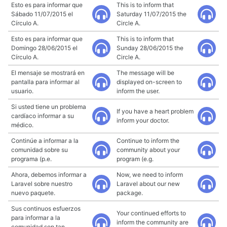
Esto es para informar que
This is to inform that
Sábado 11/07/2015 el
Saturday 11/07/2015 the
Círculo A.
Circle A.
Esto es para informar que
This is to inform that
Domingo 28/06/2015 el
Sunday 28/06/2015 the
Círculo A.
Circle A.
El mensaje se mostrará en
The message will be
pantalla para informar al
displayed on-screen to
usuario.
inform the user.
Si usted tiene un problema
If you have a heart problem
cardíaco informar a su
inform your doctor.
médico.
Continúe a informar a la
Continue to inform the
comunidad sobre su
community about your
programa (p.e.
program (e.g.
Ahora, debemos informar a
Now, we need to inform
Laravel sobre nuestro
Laravel about our new
nuevo paquete.
package.
Sus continuos esfuerzos
Your continued efforts to
para informar a la
inform the community are
comunidad son tan