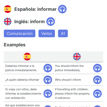
Española: informar
Inglés: inform
Comunicación
Verbo
A1
Examples
Deberías informar a la
You should inform the
policía inmediatamente.
police immediately.
¿A quién debería informar
Who should I inform
Si viaja con niños, debe
If travelling with children,
informar al establecimiento
please inform the property
con antelación.
in advance.
Así que establecieron una