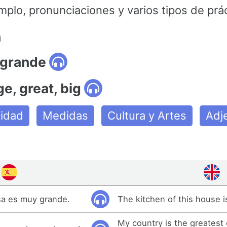
mplo, pronunciaciones y varios tipos de prác
n
 grande
ge, great, big
lidad
Medidas
Cultura y Artes
Adj
sa es muy grande.
The kitchen of this house i
My country is the greatest 