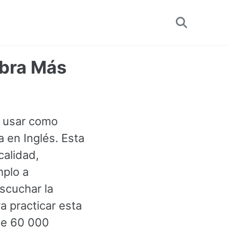
Toggle
search
abra Más
e usar como
a en Inglés. Esta
calidad,
mplo a
scuchar la
a practicar esta
de 60 000