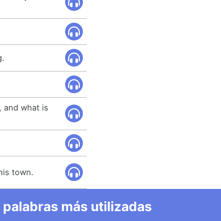
g.
, and what is
his town.
 palabras más utilizadas