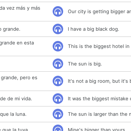
ada vez más y más
Our city is getting bigger a
o grande.
I have a big black dog.
 grande en esta
This is the biggest hotel in 
The sun is big.
 grande, pero es
It's not a big room, but it's 
de de mi vida.
It was the biggest mistake o
que la luna.
The sun is larger than the
 que la tuya.
Mine's bigger than yours.