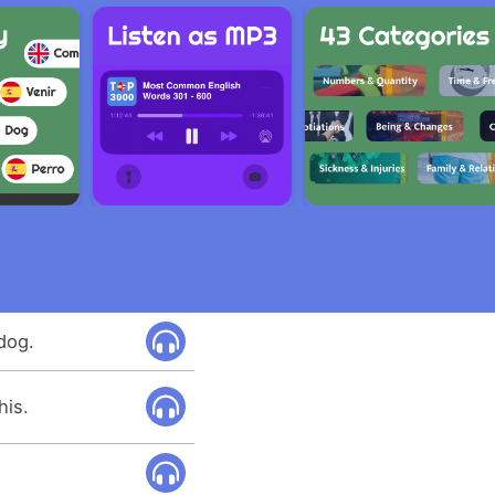
dog.
his.