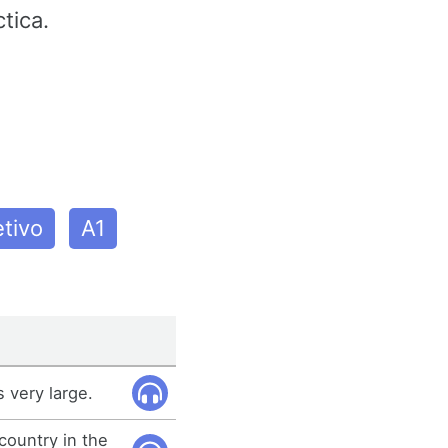
tica.
etivo
A1
s very large.
country in the