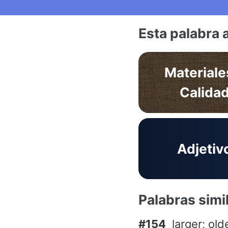
Esta palabra 
Materiale
Calida
Adjetiv
Palabras simi
#154
larger; old