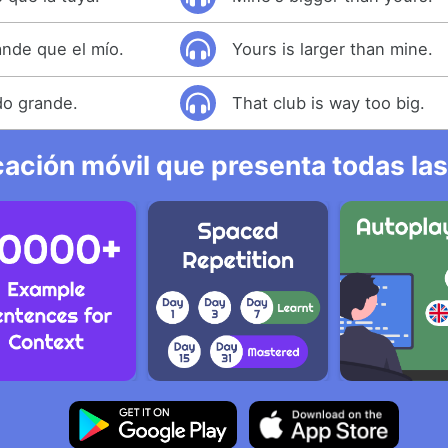
ande que el mío.
Yours is larger than mine.
do grande.
That club is way too big.
ación móvil que presenta todas las