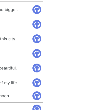
nd bigger.
this city.
beautiful.
f my life.
 moon.