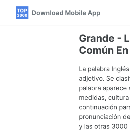
Skip
Skip
Skip
Download Mobile App
to
to
to
primary
content
footer
navigation
Grande - L
Común En 
La palabra Inglé
adjetivo. Se clas
palabra aparece 
medidas, cultura
continuación par
pronunciación de 
y las otras 300