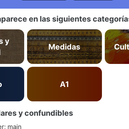
aparece en las siguientes categoría
s y
Medidas
Cul
d
o
A1
lares y confundibles
er; main