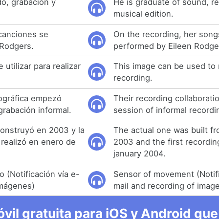
o, grabación y
He is graduate of sound, r
musical edition.
 canciones se
On the recording, her son
 Rodgers.
performed by Eileen Rodge
utilizar para realizar
This image can be used to
.
recording.
cográfica empezó
Their recording collaborati
rabación informal.
session of informal recordi
construyó en 2003 y la
The actual one was built fr
 realizó en enero de
2003 and the first recordin
january 2004.
 (Notificación vía e-
Sensor of movement (Notifi
imágenes)
mail and recording of imag
vil gratuita para iOS y Android que