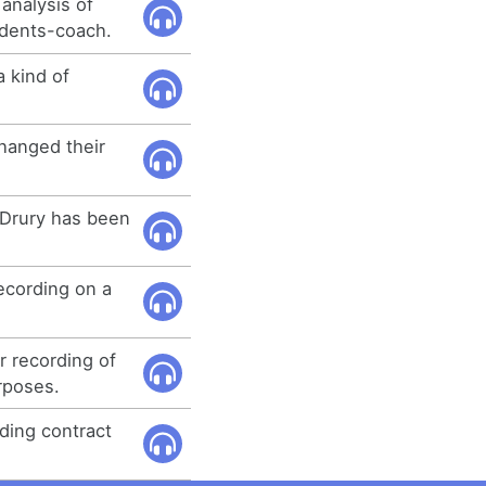
analysis of
udents-coach.
a kind of
changed their
 Drury has been
ecording on a
r recording of
rposes.
ding contract