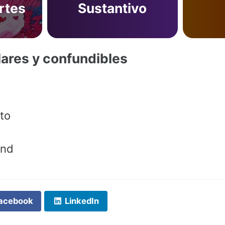
rtes
Sustantivo
lares y confundibles
to
nd
acebook
LinkedIn