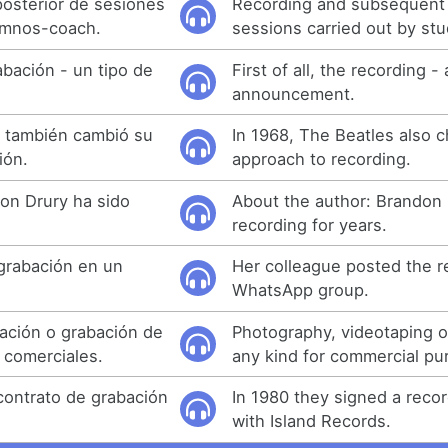
posterior de sesiones
Recording and subsequent 
lumnos-coach.
sessions carried out by st
rabación - un tipo de
First of all, the recording - 
announcement.
s también cambió su
In 1968, The Beatles also 
ión.
approach to recording.
don Drury ha sido
About the author: Brandon
recording for years.
 grabación en un
Her colleague posted the r
WhatsApp group.
bación o grabación de
Photography, videotaping o
 comerciales.
any kind for commercial pu
contrato de grabación
In 1980 they signed a recor
with Island Records.