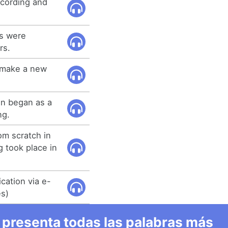
ecording and
gs were
rs.
 make a new
on began as a
ng.
om scratch in
g took place in
cation via e-
es)
 presenta todas las palabras más