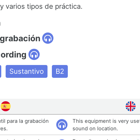
 varios tipos de práctica.
n
 grabación
cording
Sustantivo
B2
il para la grabación
This equipment is very usef
res.
sound on location.