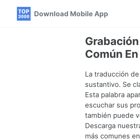
Skip
Skip
Skip
Download Mobile App
to
to
to
primary
content
footer
navigation
Grabación
Común En 
La traducción de
sustantivo. Se c
Esta palabra apa
escuchar sus pro
también puede ve
Descarga nuestra
más comunes en 