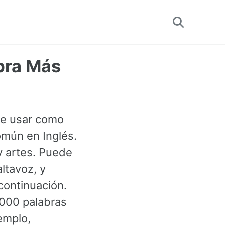
Toggle
search
bra Más
de usar como
omún en Inglés.
y artes. Puede
ltavoz, y
continuación.
3000 palabras
emplo,