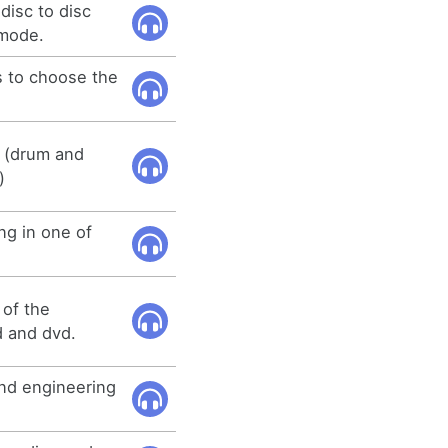
disc to disc
 mode.
s to choose the
 (drum and
)
ng in one of
 of the
cd and dvd.
and engineering