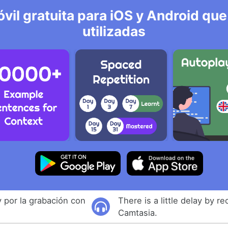
vil gratuita para iOS y Android que
utilizadas
 por la grabación con
There is a little delay by r
Camtasia.