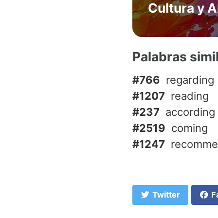
Cultura y A
Palabras simi
#766
regarding
#1207
reading
#237
according 
#2519
coming
#1247
recomme
Twitter
F