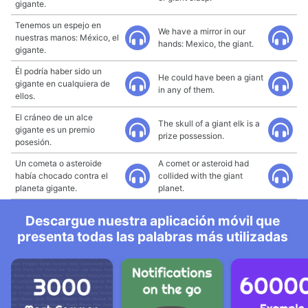
gigante.
Tenemos un espejo en
We have a mirror in our
nuestras manos: México, el
hands: Mexico, the giant.
gigante.
Él podría haber sido un
He could have been a giant
gigante en cualquiera de
in any of them.
ellos.
El cráneo de un alce
The skull of a giant elk is a
gigante es un premio
prize possession.
posesión.
Un cometa o asteroide
A comet or asteroid had
había chocado contra el
collided with the giant
planeta gigante.
planet.
Descargue nuestra aplicación móvil que
presenta todas las palabras más utilizadas