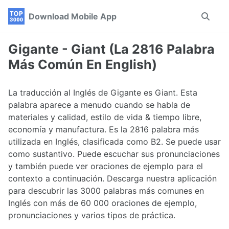
Skip
Skip
Skip
Download Mobile App
Toggle
to
to
to
search
primary
content
footer
navigation
Gigante - Giant (La 2816 Palabra
Más Común En English)
La traducción al Inglés de Gigante es Giant. Esta
palabra aparece a menudo cuando se habla de
materiales y calidad, estilo de vida & tiempo libre,
economía y manufactura. Es la 2816 palabra más
utilizada en Inglés, clasificada como B2. Se puede usar
como sustantivo. Puede escuchar sus pronunciaciones
y también puede ver oraciones de ejemplo para el
contexto a continuación. Descarga nuestra aplicación
para descubrir las 3000 palabras más comunes en
Inglés con más de 60 000 oraciones de ejemplo,
pronunciaciones y varios tipos de práctica.