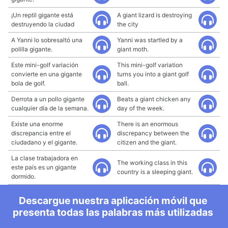
¡Un reptil gigante está
A giant lizard is destroying
destruyendo la ciudad
the city
A Yanni lo sobresaltó una
Yanni was startled by a
polilla gigante.
giant moth.
Este mini-golf variación
This mini-golf variation
convierte en una gigante
turns you into a giant golf
bola de golf.
ball.
Derrota a un pollo gigante
Beats a giant chicken any
cualquier día de la semana.
day of the week.
Existe una enorme
There is an enormous
discrepancia entre el
discrepancy between the
ciudadano y el gigante.
citizen and the giant.
La clase trabajadora en
The working class in this
este país es un gigante
country is a sleeping giant.
dormido.
Descargue nuestra aplicación móvil que
presenta todas las palabras más utilizadas