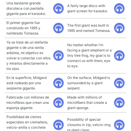
Una bastante grande
A fairly large disco with
discoteca con pantalla
giant screen for karaoke.
gigante para el karaoke.
El primer gigante fue
The first giant was built in
construido en 1995 y
1995 and named Tomassa.
nombrado Tomassa.
Ya se trate de un elefante
No matter whether I'm
gigante o de una ranita
facing a giant elephant or a
arbórea, mi objetivo es
tiny tree frog, my goal is to
volver a conectar con ellos
connect us with them, eye
y mirarlos directamente a
to eye.
los ojos.
En la superficie, Midgard
On the surface, Midgard is
está rodeado por una
surrounded by a giant
serpiente gigante.
serpent.
Fabricada con millones de
Made with millions of
microfibras que crean una
microfibers that create a
esponja gigante.
giant sponge.
Posibilidad de cierres
Possibility of special
especiales en cremallera,
closures in zip, velcro-ring
velcro-anilla o corchete
or giant clasp.