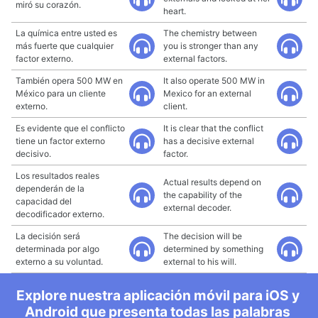
miró su corazón.
heart.
La química entre usted es
The chemistry between
más fuerte que cualquier
you is stronger than any
factor externo.
external factors.
También opera 500 MW en
It also operate 500 MW in
México para un cliente
Mexico for an external
externo.
client.
Es evidente que el conflicto
It is clear that the conflict
tiene un factor externo
has a decisive external
decisivo.
factor.
Los resultados reales
Actual results depend on
dependerán de la
the capability of the
capacidad del
external decoder.
decodificador externo.
La decisión será
The decision will be
determinada por algo
determined by something
externo a su voluntad.
external to his will.
Explore nuestra aplicación móvil para iOS y
Android que presenta todas las palabras