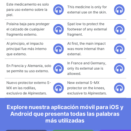
Este medicamento es solo
This medicine is only for
para uso externo sobre la
external use on the skin.
piel.
Polaina baja para proteger
Spat low to protect the
el calzado de cualquier
footwear of any external
fragmento externo.
fragment.
Al principio, el impacto
At first, the main impact
principal fue más interno
was more internal than
que externo.
external.
In France and Germany,
En Francia y Alemania, solo
only its external use is
se permite su uso externo.
allowed.
Nuevo protector externo S-
New external S-MX
MX en las rodillas,
protector on the knees,
exclusivo de Alpinestars.
exclusive to Alpinestars.
Explore nuestra aplicación móvil para iOS y
Android que presenta todas las palabras
más utilizadas