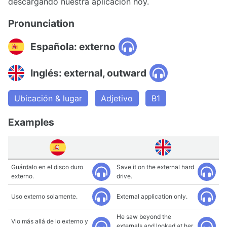
descargando nuestra aplicación hoy.
Pronunciation
Española: externo
Inglés: external, outward
Ubicación & lugar
Adjetivo
B1
Examples
Guárdalo en el disco duro
Save it on the external hard
externo.
drive.
Uso externo solamente.
External application only.
He saw beyond the
Vio más allá de lo externo y
externals and looked at her