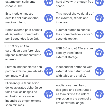
externo con suficiente
hard drive with enough free
espacio libre.
space.
Este modelo muestra
This model shows details of
detalles del oído externo,
the external, middle and
medio e interno.
inner ear.
Botón externo para permitir
External button to enable
el dispositivo conectado
the connected device for 5
por 5 segundos (opción).
seconds (option).
USB 3.0 y eSATA
USB 3.0 and eSATA ensure
garantizan transferencias
speedy transfers to
rápidas a almacenamiento
external storage.
externo.
Entrada independiente con
Independent entrance with
porche externo (amueblado
external porch (furnished
con mesa y sillas).
with table and chairs).
El diseño y la fabricación
Appliances must be so
de los aparatos deberán ser
designed and constructed
tales que los riesgos de
as to minimise the risk of
explosión en caso de
explosion in the event of a
incendio de origen externo
fire of external origin.
sean mínimos.