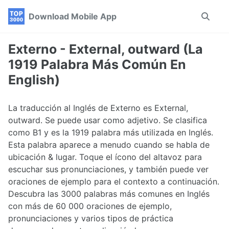
Skip
Skip
Skip
Download Mobile App
Toggle
to
to
to
search
primary
content
footer
navigation
Externo - External, outward (La
1919 Palabra Más Común En
English)
La traducción al Inglés de Externo es External,
outward. Se puede usar como adjetivo. Se clasifica
como B1 y es la 1919 palabra más utilizada en Inglés.
Esta palabra aparece a menudo cuando se habla de
ubicación & lugar. Toque el ícono del altavoz para
escuchar sus pronunciaciones, y también puede ver
oraciones de ejemplo para el contexto a continuación.
Descubra las 3000 palabras más comunes en Inglés
con más de 60 000 oraciones de ejemplo,
pronunciaciones y varios tipos de práctica