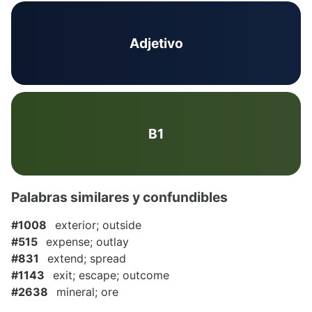
Adjetivo
B1
Palabras similares y confundibles
#1008
exterior; outside
#515
expense; outlay
#831
extend; spread
#1143
exit; escape; outcome
#2638
mineral; ore