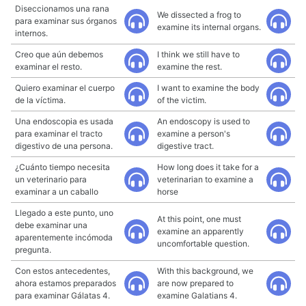
Diseccionamos una rana
We dissected a frog to
para examinar sus órganos
examine its internal organs.
internos.
Creo que aún debemos
I think we still have to
examinar el resto.
examine the rest.
Quiero examinar el cuerpo
I want to examine the body
de la víctima.
of the victim.
Una endoscopia es usada
An endoscopy is used to
para examinar el tracto
examine a person's
digestivo de una persona.
digestive tract.
¿Cuánto tiempo necesita
How long does it take for a
un veterinario para
veterinarian to examine a
examinar a un caballo
horse
Llegado a este punto, uno
At this point, one must
debe examinar una
examine an apparently
aparentemente incómoda
uncomfortable question.
pregunta.
Con estos antecedentes,
With this background, we
ahora estamos preparados
are now prepared to
para examinar Gálatas 4.
examine Galatians 4.