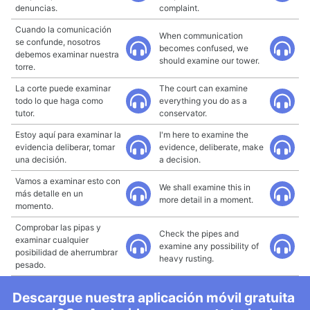
denuncias.
complaint.
Cuando la comunicación
When communication
se confunde, nosotros
becomes confused, we
debemos examinar nuestra
should examine our tower.
torre.
La corte puede examinar
The court can examine
todo lo que haga como
everything you do as a
tutor.
conservator.
Estoy aquí para examinar la
I'm here to examine the
evidencia deliberar, tomar
evidence, deliberate, make
una decisión.
a decision.
Vamos a examinar esto con
We shall examine this in
más detalle en un
more detail in a moment.
momento.
Comprobar las pipas y
Check the pipes and
examinar cualquier
examine any possibility of
posibilidad de aherrumbrar
heavy rusting.
pesado.
Descargue nuestra aplicación móvil gratuita