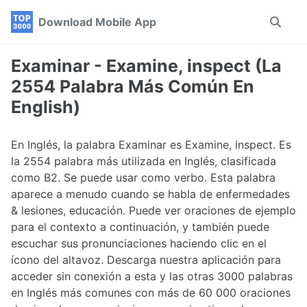
Skip
Skip
Skip
Download Mobile App
Toggle
to
to
to
search
primary
content
footer
navigation
Examinar - Examine, inspect (La
2554 Palabra Más Común En
English)
En Inglés, la palabra Examinar es Examine, inspect. Es
la 2554 palabra más utilizada en Inglés, clasificada
como B2. Se puede usar como verbo. Esta palabra
aparece a menudo cuando se habla de enfermedades
& lesiones, educación. Puede ver oraciones de ejemplo
para el contexto a continuación, y también puede
escuchar sus pronunciaciones haciendo clic en el
ícono del altavoz. Descarga nuestra aplicación para
acceder sin conexión a esta y las otras 3000 palabras
en Inglés más comunes con más de 60 000 oraciones