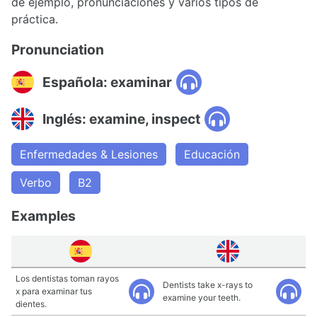
de ejemplo, pronunciaciones y varios tipos de
práctica.
Pronunciation
Española: examinar
Inglés: examine, inspect
Enfermedades & Lesiones
Educación
Verbo
B2
Examples
Los dentistas toman rayos
Dentists take x-rays to
x para examinar tus
examine your teeth.
dientes.