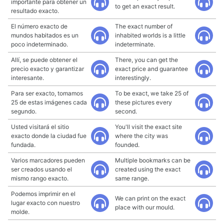
importante para obtener un
to get an exact result.
resultado exacto.
El número exacto de
The exact number of
mundos habitados es un
inhabited worlds is a little
poco indeterminado.
indeterminate.
Allí, se puede obtener el
There, you can get the
precio exacto y garantizar
exact price and guarantee
interesante.
interestingly.
Para ser exacto, tomamos
To be exact, we take 25 of
25 de estas imágenes cada
these pictures every
segundo.
second.
Usted visitará el sitio
You'll visit the exact site
exacto donde la ciudad fue
where the city was
fundada.
founded.
Varios marcadores pueden
Multiple bookmarks can be
ser creados usando el
created using the exact
mismo rango exacto.
same range.
Podemos imprimir en el
We can print on the exact
lugar exacto con nuestro
place with our mould.
molde.