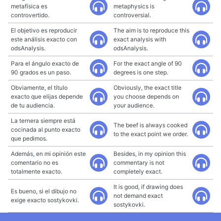
metafísica es
metaphysics is
controvertido.
controversial.
El objetivo es reproducir
The aim is to reproduce this
este análisis exacto con
exact analysis with
odsAnalysis.
odsAnalysis.
Para el ángulo exacto de
For the exact angle of 90
90 grados es un paso.
degrees is one step.
Obviamente, el título
Obviously, the exact title
exacto que elijas depende
you choose depends on
de tu audiencia.
your audience.
La ternera siempre está
The beef is always cooked
cocinada al punto exacto
to the exact point we order.
que pedimos.
Además, en mi opinión este
Besides, in my opinion this
comentario no es
commentary is not
totalmente exacto.
completely exact.
It is good, if drawing does
Es bueno, si el dibujo no
not demand exact
exige exacto sostykovki.
sostykovki.