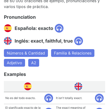
de 60 000 oraciones de ejemplo, pronunciaciones y
varios tipos de práctica.
Pronunciation
Española: exacto
Inglés: exact, faithful, true
Números & Cantidad
Familia & Relaciones
Adjetivo
A2
Examples
No es del todo exacto.
It isn't totally exact.
El significado exacto de la
The exact meaning of