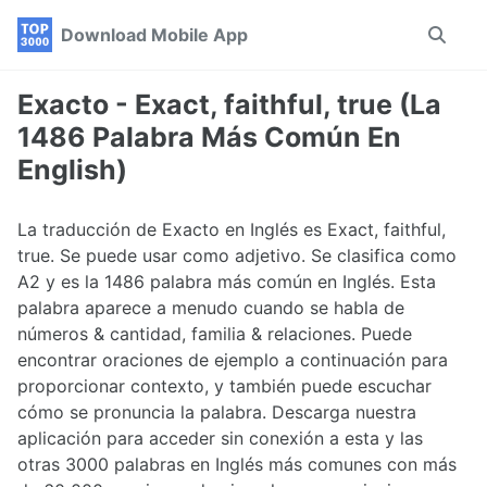
Skip
Skip
Skip
Download Mobile App
Toggle
to
to
to
search
primary
content
footer
navigation
Exacto - Exact, faithful, true (La
1486 Palabra Más Común En
English)
La traducción de Exacto en Inglés es Exact, faithful,
true. Se puede usar como adjetivo. Se clasifica como
A2 y es la 1486 palabra más común en Inglés. Esta
palabra aparece a menudo cuando se habla de
números & cantidad, familia & relaciones. Puede
encontrar oraciones de ejemplo a continuación para
proporcionar contexto, y también puede escuchar
cómo se pronuncia la palabra. Descarga nuestra
aplicación para acceder sin conexión a esta y las
otras 3000 palabras en Inglés más comunes con más