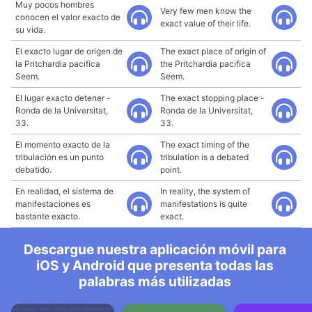
Muy pocos hombres
Very few men know the
conocen el valor exacto de
exact value of their life.
su vida.
El exacto lugar de origen de
The exact place of origin of
la Pritchardia pacifica
the Pritchardia pacifica
Seem.
Seem.
El lugar exacto detener -
The exact stopping place -
Ronda de la Universitat,
Ronda de la Universitat,
33.
33.
El momento exacto de la
The exact timing of the
tribulación es un punto
tribulation is a debated
debatido.
point.
En realidad, el sistema de
In reality, the system of
manifestaciones es
manifestations is quite
bastante exacto.
exact.
Descargue nuestra aplicación móvil para
iOS y Android que presenta todas las
palabras más utilizadas