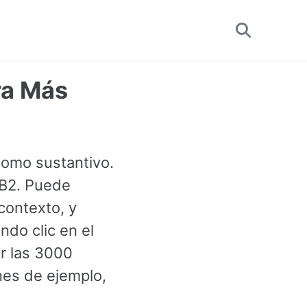
Toggle
search
bra Más
 como sustantivo.
 B2. Puede
contexto, y
do clic en el
ir las 3000
es de ejemplo,