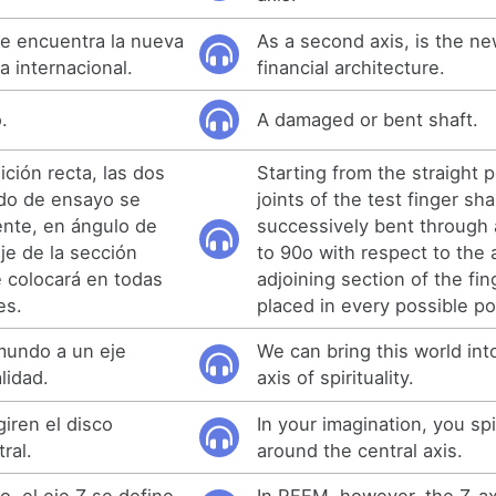
e encuentra la nueva
As a second axis, is the ne
a internacional.
financial architecture.
.
A damaged or bent shaft.
ción recta, las dos
Starting from the straight p
edo de ensayo se
joints of the test finger sha
nte, en ángulo de
successively bent through 
eje de la sección
to 90o with respect to the 
e colocará en todas
adjoining section of the fin
es.
placed in every possible po
mundo a un eje
We can bring this world into
lidad.
axis of spirituality.
iren el disco
In your imagination, you sp
ral.
around the central axis.