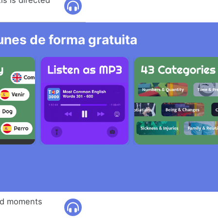
s is directed
nes de forma gratuita
ted moments