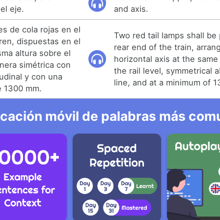
el eje.
and axis.
es de cola rojas en el
Two red tail lamps shall be
ren, dispuestas en el
rear end of the train, arra
sma altura sobre el
horizontal axis at the sam
anera simétrica con
the rail level, symmetrical 
tudinal y con una
line, and at a minimum of 
e 1300 mm.
icación móvil de palabras más comu