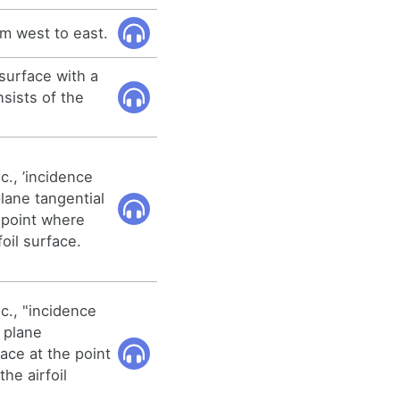
om west to east.
surface with a
nsists of the
c., ’incidence
lane tangential
e point where
foil surface.
c., "incidence
 plane
face at the point
he airfoil