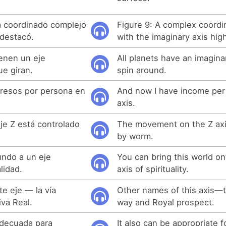
a coordinado complejo
Figure 9: A complex coord
 destacó.
with the imaginary axis hig
ienen un eje
All planets have an imagina
ue giran.
spin around.
gresos por persona en
And now I have income per
axis.
je Z está controlado
The movement on the Z axis
by worm.
undo a un eje
You can bring this world on
lidad.
axis of spirituality.
e eje — la vía
Other names of this axis—
iva Real.
way and Royal prospect.
decuada para
It also can be appropriate f