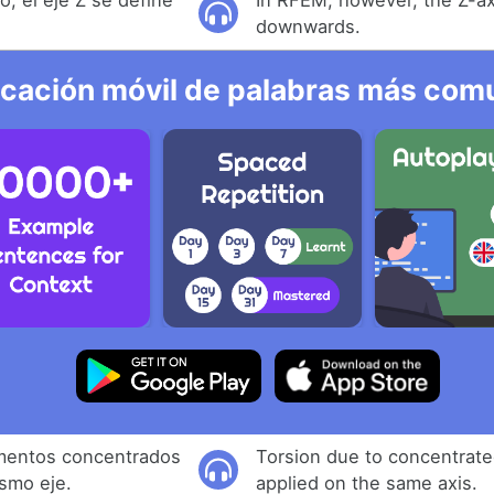
, el eje Z se define
In RFEM, however, the Z-axi
downwards.
icación móvil de palabras más comu
mentos concentrados
Torsion due to concentra
ismo eje.
applied on the same axis.