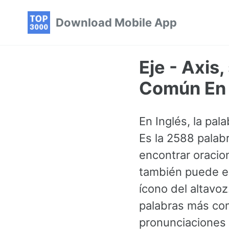
Skip
Skip
Skip
Download Mobile App
to
to
to
primary
content
footer
navigation
Eje - Axis
Común En 
En Inglés, la pal
Es la 2588 palab
encontrar oracio
también puede es
ícono del altavo
palabras más co
pronunciaciones y