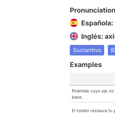
Pronunciatio
Española: 
Inglés: axi
Sustantivo
B
Examples
Pirámide cuyo eje no
base.
El tobillo restaura tu