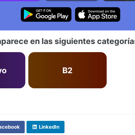
aparece en las siguientes categoría
vo
B2
acebook
LinkedIn