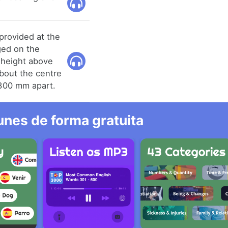
 provided at the
nged on the
e height above
about the centre
1300 mm apart.
nes de forma gratuita