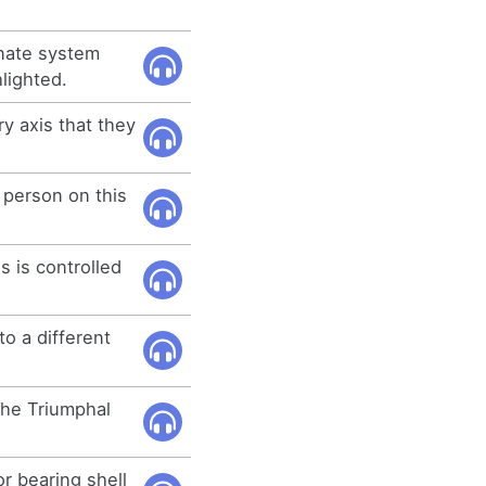
inate system
hlighted.
ry axis that they
 person on this
 is controlled
to a different
the Triumphal
or bearing shell