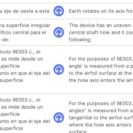
su eje de oeste a este.
Earth rotates on its axis fr
na superficie irregular
The device has an uneven 
ficio central para el
central shaft hole and it co
 de:
following:
ículo 9E003.c., el
a’ se mide desde un
For the purposes of 9E003.
uperficie
angle’ is measured from a p
unto en que el eje del
to the airfoil surface at th
 superficie
the hole axis enters the air
ículo 9E003.c., el
For the purposes of 9E003.
a’ se mide desde un
angles" is measured from a
uperficie
tangential to the airfoil sur
unto en que el eje del
where the hole axis enters t
 superficie
surface.