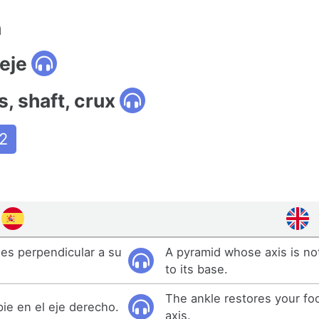
n
eje
s, shaft, crux
2
 es perpendicular a su
A pyramid whose axis is no
to its base.
The ankle restores your foo
 pie en el eje derecho.
axis.