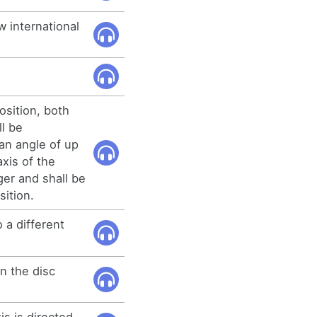
w international
osition, both
ll be
an angle of up
axis of the
ger and shall be
sition.
 a different
in the disc