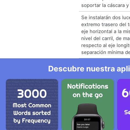
soportar la cáscara y 
Se instalarán dos luc
extremo trasero del t
eje horizontal a la mi
nivel del carril, de m
respecto al eje longi
separación mínima d
Descubre nuestra apl