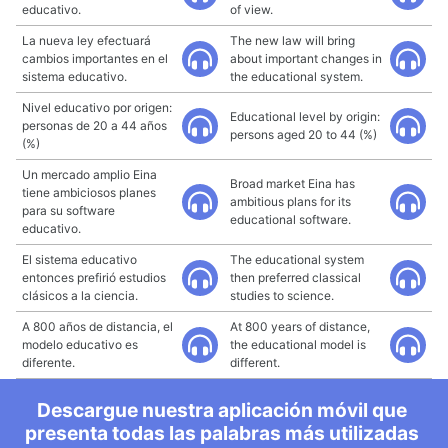
educativo.
of view.
La nueva ley efectuará
The new law will bring
cambios importantes en el
about important changes in
sistema educativo.
the educational system.
Nivel educativo por origen:
Educational level by origin:
personas de 20 a 44 años
persons aged 20 to 44 (%)
(%)
Un mercado amplio Eina
Broad market Eina has
tiene ambiciosos planes
ambitious plans for its
para su software
educational software.
educativo.
El sistema educativo
The educational system
entonces prefirió estudios
then preferred classical
clásicos a la ciencia.
studies to science.
A 800 años de distancia, el
At 800 years of distance,
modelo educativo es
the educational model is
diferente.
different.
Descargue nuestra aplicación móvil que
presenta todas las palabras más utilizadas