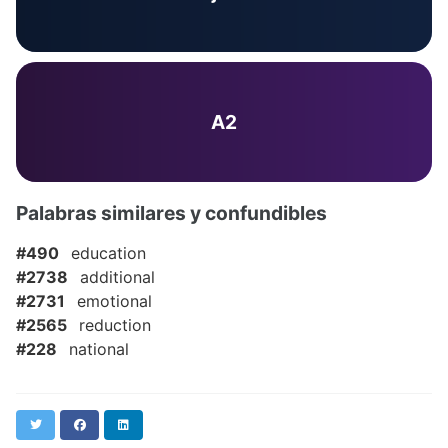
A2
Palabras similares y confundibles
#490
education
#2738
additional
#2731
emotional
#2565
reduction
#228
national
Twitter
Facebook
LinkedIn