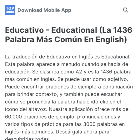
Skip
Skip
Skip
Download Mobile App
Toggle
to
to
to
search
primary
content
footer
navigation
Educativo - Educational (La 1436
Palabra Más Común En English)
La traducción de Educativo en Inglés es Educational.
Esta palabra aparece a menudo cuando se habla de
educación. Se clasifica como A2 y es la 1436 palabra
más común en Inglés. Se puede usar como adjetivo.
Puede encontrar oraciones de ejemplo a continuación
para brindar contexto, y también puede escuchar
cómo se pronuncia la palabra haciendo clic en el
ícono del altavoz. Nuestra aplicación ofrece más de
60,000 oraciones de ejemplo, pronunciaciones y
varios tipos de práctica para las 3000 palabras en
Inglés más comunes. Descárgala ahora para
descubrirlas todas.