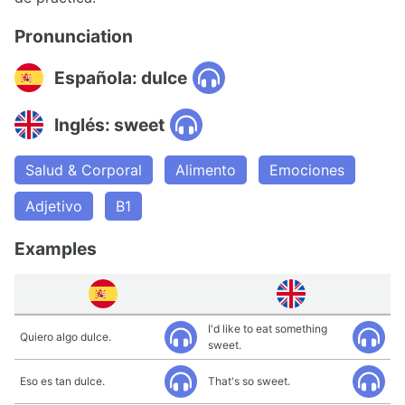
Pronunciation
Española: dulce
Inglés: sweet
Salud & Corporal
Alimento
Emociones
Adjetivo
B1
Examples
I'd like to eat something
Quiero algo dulce.
sweet.
Eso es tan dulce.
That's so sweet.