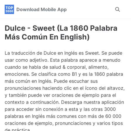
Skip
Skip
Skip
Download Mobile App
Toggle
to
to
to
search
primary
content
footer
navigation
Dulce - Sweet (La 1860 Palabra
Más Común En English)
La traducción de Dulce en Inglés es Sweet. Se puede
usar como adjetivo. Esta palabra aparece a menudo
cuando se habla de salud & corporal, alimento,
emociones. Se clasifica como B1 y es la 1860 palabra
más común en Inglés. Puede escuchar sus
pronunciaciones haciendo clic en el ícono del altavoz,
y también puede ver oraciones de ejemplo para el
contexto a continuación. Descarga nuestra aplicación
para acceder sin conexión a esta y las otras 3000
palabras en Inglés más comunes con más de 60 000
oraciones de ejemplo, pronunciaciones y varios tipos
de práctica.