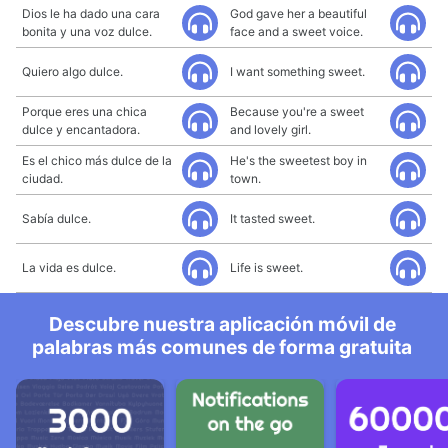
Dios le ha dado una cara
God gave her a beautiful
bonita y una voz dulce.
face and a sweet voice.
Quiero algo dulce.
I want something sweet.
Porque eres una chica
Because you're a sweet
dulce y encantadora.
and lovely girl.
Es el chico más dulce de la
He's the sweetest boy in
ciudad.
town.
Sabía dulce.
It tasted sweet.
La vida es dulce.
Life is sweet.
Descubre nuestra aplicación móvil de
palabras más comunes de forma gratuita