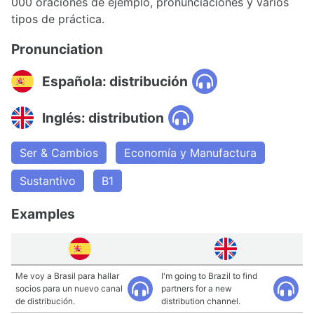
000 oraciones de ejemplo, pronunciaciones y varios
tipos de práctica.
Pronunciation
Española: distribución
Inglés: distribution
Ser & Cambios
Economía y Manufactura
Sustantivo
B1
Examples
Me voy a Brasil para hallar
I'm going to Brazil to find
socios para un nuevo canal
partners for a new
de distribución.
distribution channel.