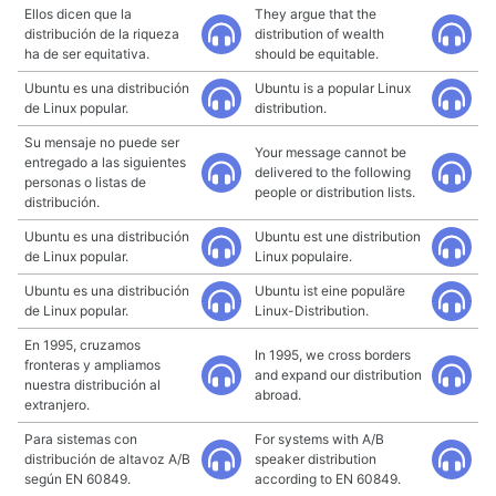
Ellos dicen que la
They argue that the
distribución de la riqueza
distribution of wealth
ha de ser equitativa.
should be equitable.
Ubuntu es una distribución
Ubuntu is a popular Linux
de Linux popular.
distribution.
Su mensaje no puede ser
Your message cannot be
entregado a las siguientes
delivered to the following
personas o listas de
people or distribution lists.
distribución.
Ubuntu es una distribución
Ubuntu est une distribution
de Linux popular.
Linux populaire.
Ubuntu es una distribución
Ubuntu ist eine populäre
de Linux popular.
Linux-Distribution.
En 1995, cruzamos
In 1995, we cross borders
fronteras y ampliamos
and expand our distribution
nuestra distribución al
abroad.
extranjero.
Para sistemas con
For systems with A/B
distribución de altavoz A/B
speaker distribution
según EN 60849.
according to EN 60849.