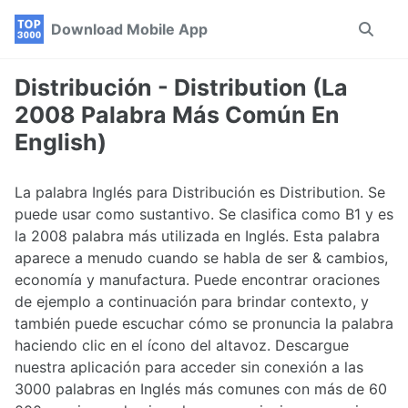
Skip
Skip
Skip
Download Mobile App
Toggle
to
to
to
search
primary
content
footer
navigation
Distribución - Distribution (La
2008 Palabra Más Común En
English)
La palabra Inglés para Distribución es Distribution. Se
puede usar como sustantivo. Se clasifica como B1 y es
la 2008 palabra más utilizada en Inglés. Esta palabra
aparece a menudo cuando se habla de ser & cambios,
economía y manufactura. Puede encontrar oraciones
de ejemplo a continuación para brindar contexto, y
también puede escuchar cómo se pronuncia la palabra
haciendo clic en el ícono del altavoz. Descargue
nuestra aplicación para acceder sin conexión a las
3000 palabras en Inglés más comunes con más de 60