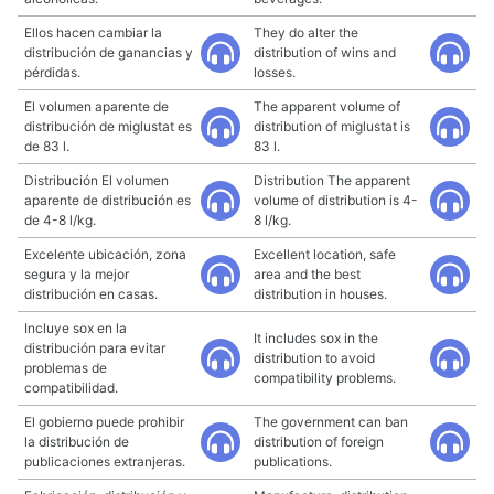
Ellos hacen cambiar la
They do alter the
distribución de ganancias y
distribution of wins and
pérdidas.
losses.
El volumen aparente de
The apparent volume of
distribución de miglustat es
distribution of miglustat is
de 83 l.
83 l.
Distribución El volumen
Distribution The apparent
aparente de distribución es
volume of distribution is 4-
de 4-8 l/kg.
8 l/kg.
Excelente ubicación, zona
Excellent location, safe
segura y la mejor
area and the best
distribución en casas.
distribution in houses.
Incluye sox en la
It includes sox in the
distribución para evitar
distribution to avoid
problemas de
compatibility problems.
compatibilidad.
El gobierno puede prohibir
The government can ban
la distribución de
distribution of foreign
publicaciones extranjeras.
publications.