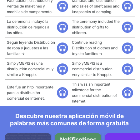
Fabricación, distribución y
Manufacture, distribution
ventas de maletines y
and sales of briefcases and
mochilas de campamento.
knapsacks of camping.
La ceremonia incluyó la
The ceremony included the
distribución de regalos a
distribution of gifts to
los niños.
children.
Seguir leyendo Distribución
Continue reading
de ropa y juguetes a las
Distribution of clothes and
familias →
toys to families →
SimplyMEPIS es una
SimplyMEPIS is a
distribución comercial muy
commercial distribution
similar a Knoppix.
very similar to Knoppix.
This was an important
Este fue un hito importante
milestone for the
para la distribución
commercial distribution of
comercial de Internet.
Internet.
Descubre nuestra aplicación móvil de
palabras más comunes de forma gratuita