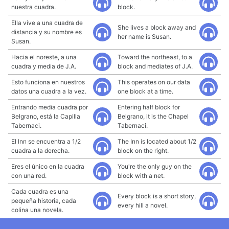
nuestra cuadra.
block.
Ella vive a una cuadra de
She lives a block away and
distancia y su nombre es
her name is Susan.
Susan.
Hacia el noreste, a una
Toward the northeast, to a
cuadra y media de J.A.
block and mediates of J.A.
Esto funciona en nuestros
This operates on our data
datos una cuadra a la vez.
one block at a time.
Entrando media cuadra por
Entering half block for
Belgrano, está la Capilla
Belgrano, it is the Chapel
Tabernaci.
Tabernaci.
El Inn se encuentra a 1/2
The Inn is located about 1/2
cuadra a la derecha.
block on the right.
Eres el único en la cuadra
You're the only guy on the
con una red.
block with a net.
Cada cuadra es una
Every block is a short story,
pequeña historia, cada
every hill a novel.
colina una novela.