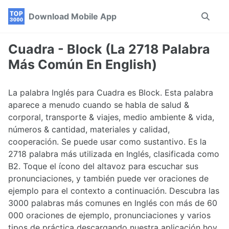
Skip
Skip
Skip
Download Mobile App
Toggle
to
to
to
search
primary
content
footer
navigation
Cuadra - Block (La 2718 Palabra
Más Común En English)
La palabra Inglés para Cuadra es Block. Esta palabra
aparece a menudo cuando se habla de salud &
corporal, transporte & viajes, medio ambiente & vida,
números & cantidad, materiales y calidad,
cooperación. Se puede usar como sustantivo. Es la
2718 palabra más utilizada en Inglés, clasificada como
B2. Toque el ícono del altavoz para escuchar sus
pronunciaciones, y también puede ver oraciones de
ejemplo para el contexto a continuación. Descubra las
3000 palabras más comunes en Inglés con más de 60
000 oraciones de ejemplo, pronunciaciones y varios
tipos de práctica descargando nuestra aplicación hoy.