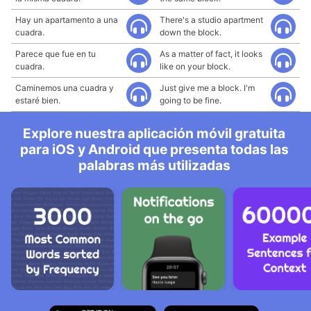
Hay un apartamento a una
There's a studio apartment
cuadra.
down the block.
Parece que fue en tu
As a matter of fact, it looks
cuadra.
like on your block.
Caminemos una cuadra y
Just give me a block. I'm
estaré bien.
going to be fine.
Explore nuestra aplicación móvil gratuita
para iOS y Android que presenta todas las
palabras más utilizadas