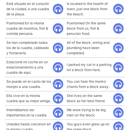
Está situado en el corazón
Is located in the hearth of
de la ciudad, a una cuadra
town, just one block from
de la playa.
the beach.
Puertomed En la misma
Puertomed On the same
cuadra de nosotros, fish &
block from us, fish &
comida peruana.
peruvian food.
Se han completado todos
All of the block, wiring and
los de la cuadra, cableado
plumbing have been
y fontanería.
completed.
Estacioné mi coche en un
I parked my car in a parking
estacionamiento a una
lot a block from here.
cuadra de aquí.
Se puede oír el canto de los
You can hear the monks'
monjes a una cuadra.
chants from a block away.
Ella vive en la misma
She lives on the same
cuadra que su mejor amiga.
block as her best friend.
Intentábamos ser
We were trying to be big
importantes en la cuadra.
men on the block.
Ustedes hasta crecieron en
You guys even grew up on
la misma cuadra.
the same block.