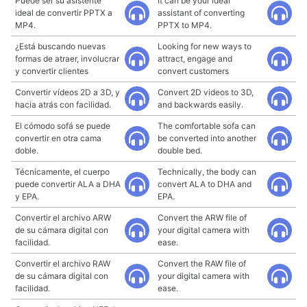
Puede ser su asistente
It can be your ideal
ideal de convertir PPTX a
assistant of converting
MP4.
PPTX to MP4.
¿Está buscando nuevas
Looking for new ways to
formas de atraer, involucrar
attract, engage and
y convertir clientes
convert customers
Convertir vídeos 2D a 3D, y
Convert 2D videos to 3D,
hacia atrás con facilidad.
and backwards easily.
El cómodo sofá se puede
The comfortable sofa can
convertir en otra cama
be converted into another
doble.
double bed.
Técnicamente, el cuerpo
Technically, the body can
puede convertir ALA a DHA
convert ALA to DHA and
y EPA.
EPA.
Convertir el archivo ARW
Convert the ARW file of
de su cámara digital con
your digital camera with
facilidad.
ease.
Convertir el archivo RAW
Convert the RAW file of
de su cámara digital con
your digital camera with
facilidad.
ease.