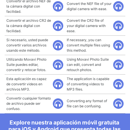
Convertir el archivo NEF de
Convert the NEF file of your
la cámara digital con
digital camera with ease.
facilidad.
Convertir el archivo CR2 de
Convert the CR2 file of
la cámara digital con
your digital camera with
facilidad.
ease.
Si necesario, usted puede
If necessary, you can
convertir varios archivos
convert multiple files using
usando este método.
this method.
Utilizando Movavi Photo
Using Movavi Photo Suite
Suite puedes editar,
can edit, convert and
convertir y retocar fotos.
retouch photos.
Esta aplicación es capaz
The application is capable
de convertir videos en
of converting videos to
archivos MP3.
MP3 files.
Convertir cualquier formato
Converting any format of
de archivo puede ser
file can be confusing.
confuso.
Explore nuestra aplicación móvil gratuita
para iOS y Android que presenta todas las