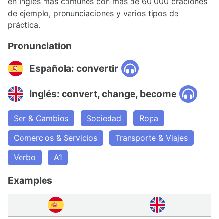
en Inglés más comunes con más de 60 000 oraciones
de ejemplo, pronunciaciones y varios tipos de
práctica.
Pronunciation
Española: convertir
Inglés: convert, change, become
Ser & Cambios
Sociedad
Ropa
Comercios & Servicios
Transporte & Viajes
Verbo
A1
Examples