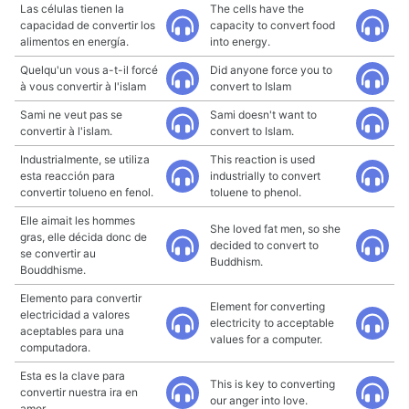
Las células tienen la
The cells have the
capacidad de convertir los
capacity to convert food
alimentos en energía.
into energy.
Quelqu'un vous a-t-il forcé
Did anyone force you to
à vous convertir à l'islam
convert to Islam
Sami ne veut pas se
Sami doesn't want to
convertir à l'islam.
convert to Islam.
Industrialmente, se utiliza
This reaction is used
esta reacción para
industrially to convert
convertir tolueno en fenol.
toluene to phenol.
Elle aimait les hommes
She loved fat men, so she
gras, elle décida donc de
decided to convert to
se convertir au
Buddhism.
Bouddhisme.
Elemento para convertir
Element for converting
electricidad a valores
electricity to acceptable
aceptables para una
values for a computer.
computadora.
Esta es la clave para
This is key to converting
convertir nuestra ira en
our anger into love.
amor.