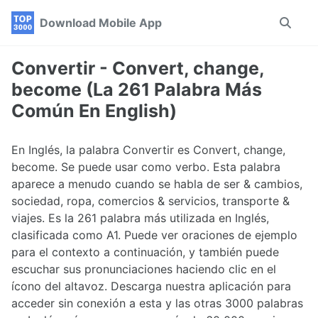
Skip
Skip
Skip
Download Mobile App
Toggle
to
to
to
search
primary
content
footer
navigation
Convertir - Convert, change,
become (La 261 Palabra Más
Común En English)
En Inglés, la palabra Convertir es Convert, change,
become. Se puede usar como verbo. Esta palabra
aparece a menudo cuando se habla de ser & cambios,
sociedad, ropa, comercios & servicios, transporte &
viajes. Es la 261 palabra más utilizada en Inglés,
clasificada como A1. Puede ver oraciones de ejemplo
para el contexto a continuación, y también puede
escuchar sus pronunciaciones haciendo clic en el
ícono del altavoz. Descarga nuestra aplicación para
acceder sin conexión a esta y las otras 3000 palabras