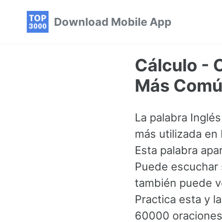
Skip
Skip
Skip
Download Mobile App
to
to
to
primary
content
footer
navigation
Cálculo - 
Más Común
La palabra Inglés
más utilizada en
Esta palabra ap
Puede escuchar s
también puede ve
Practica esta y 
60000 oraciones 