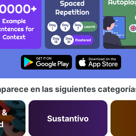
aparece en las siguientes categoría
 &
Sustantivo
d