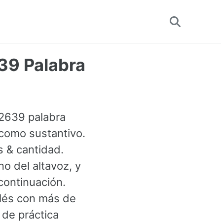
Toggle
search
639 Palabra
a 2639 palabra
 como sustantivo.
 & cantidad.
o del altavoz, y
continuación.
glés con más de
 de práctica