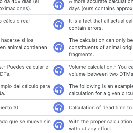
o da 459 días (el
A more accurate calculatio
oximaciones).
days (ours contains approx
 cálculo real
It is a fact that all actual ca
contain errors.
 hacerse si los
The calculation can only be
en animal contienen
constituents of animal orig
fragments.
.- Puedes calcular el
Volume calculation.- You ca
MDTs.
volume between two DTMs
emplo del cálculo para
The following is an exampl
da.
calculation for a given cir
uerto t0
Calculation of dead time to
iado que se mueve sin
With the proper calculation
without any effort.