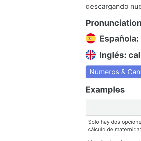
descargando nues
Pronunciatio
Española: 
Inglés: ca
Números & Can
Examples
Solo hay dos opciones
cálculo de maternida