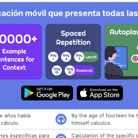
ación móvil que presenta todas las
ce años había
By the age of fourteen he 
cálculo.
himself calculus.
ones específicas para
Calculation of the specific 