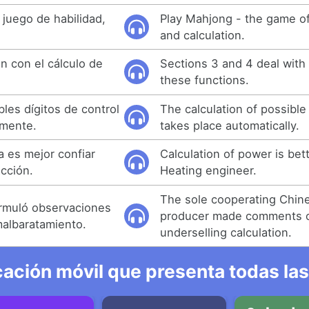
 juego de habilidad,
Play Mahjong - the game of 
and calculation.
n con el cálculo de
Sections 3 and 4 deal with 
these functions.
bles dígitos de control
The calculation of possible
amente.
takes place automatically.
a es mejor confiar
Calculation of power is bet
acción.
Heating engineer.
The sole cooperating Chin
ormuló observaciones
producer made comments 
malbaratamiento.
underselling calculation.
ación móvil que presenta todas las