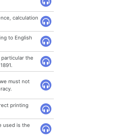
gence, calculation
ng to English
particular the
 1891.
n we must not
racy.
rect printing
e used is the