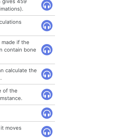
n gives 459
imations).
lculations
 made if the
in contain bone
n calculate the
.
e of the
cumstance.
 it moves