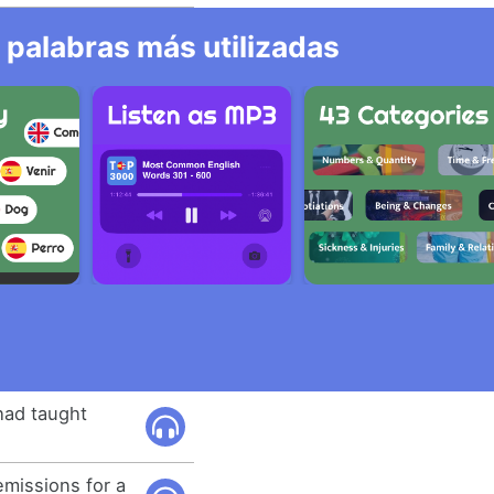
 palabras más utilizadas
had taught
emissions for a