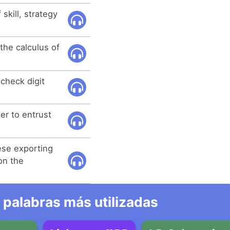
skill, strategy
the calculus of
 check digit
ter to entrust
ese exporting
on the
 palabras más utilizadas