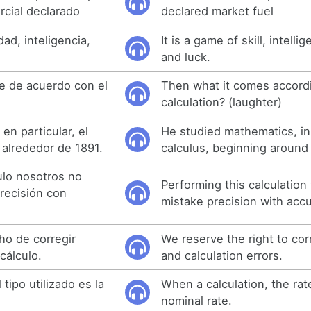
cial declarado
declared market fuel
dad, inteligencia,
It is a game of skill, intelli
and luck.
e de acuerdo con el
Then what it comes accordi
)
calculation? (laughter)
en particular, el
He studied mathematics, in 
alrededor de 1891.
calculus, beginning around
ulo nosotros no
Performing this calculatio
recisión con
mistake precision with accu
ho de corregir
We reserve the right to cor
cálculo.
and calculation errors.
tipo utilizado es la
When a calculation, the rat
nominal rate.