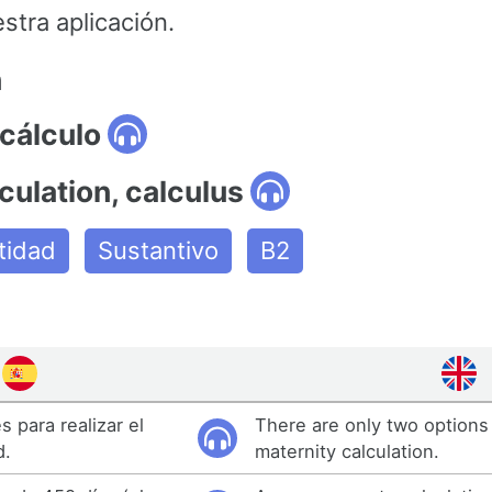
tra aplicación.
n
cálculo
lculation, calculus
tidad
Sustantivo
B2
 para realizar el
There are only two options 
d.
maternity calculation.