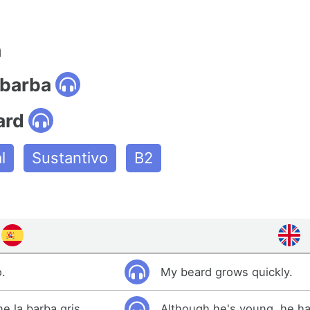
n
 barba
ard
l
Sustantivo
B2
o.
My beard grows quickly.
e la barba gris.
Although he's young, he ha