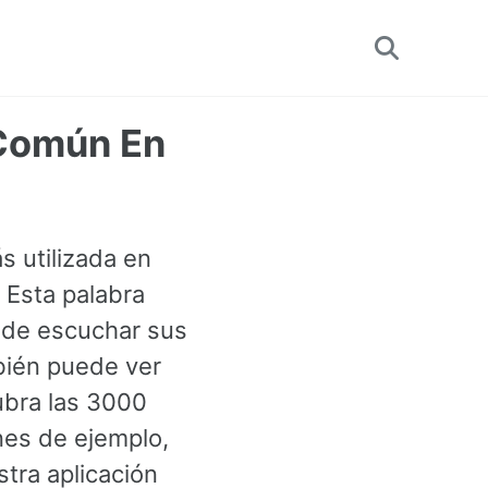
Toggle
search
 Común En
s utilizada en
 Esta palabra
ede escuchar sus
mbién puede ver
ubra las 3000
es de ejemplo,
tra aplicación