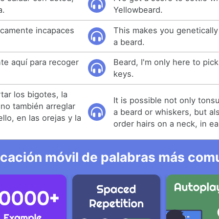
a.
Yellowbeard.
icamente incapaces
This makes you genetically
a beard.
te aquí para recoger
Beard, I'm only here to pic
keys.
ar los bigotes, la
It is possible not only ton
sino también arreglar
a beard or whiskers, but als
llo, en las orejas y la
order hairs on a neck, in e
icación móvil de palabras más comu