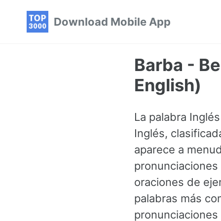
Skip
Skip
Skip
Download Mobile App
to
to
to
primary
content
footer
navigation
Barba - B
English)
La palabra Inglés
Inglés, clasific
aparece a menud
pronunciaciones 
oraciones de eje
palabras más co
pronunciaciones 