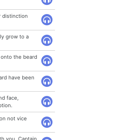
 distinction
ly grow to a
 onto the beard
ard have been
nd face,
tion.
ion not vice
ith you, Captain