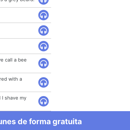
e call a bee
red with a
d I shave my
nes de forma gratuita