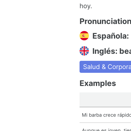
hoy.
Pronunciatio
Española:
Inglés: be
Salud & Corpora
Examples
Mi barba crece rápid
Aunque es joven, tien