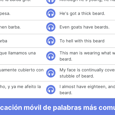
spesa.
He's got a thick beard.
enen barba.
Even goats have beards.
arba
To hell with this beard
 que llamamos una
This man is wearing what w
beard.
nuamente cubierto con
My face is continually cove
stubble of beard.
ho, y ya me afeito la
I almost have eighteen, an
beard.
icación móvil de palabras más comu