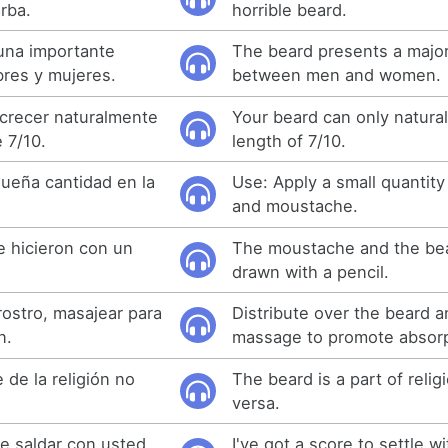
arba.
horrible beard.
una importante
The beard presents a major
bres y mujeres.
between men and women.
crecer naturalmente
Your beard can only natural
 7/10.
length of 7/10.
ueña cantidad en la
Use: Apply a small quantity
and moustache.
se hicieron con un
The moustache and the be
drawn with a pencil.
 rostro, masajear para
Distribute over the beard a
n.
massage to promote absorp
 de la religión no
The beard is a part of relig
versa.
e saldar con usted,
I've got a score to settle w