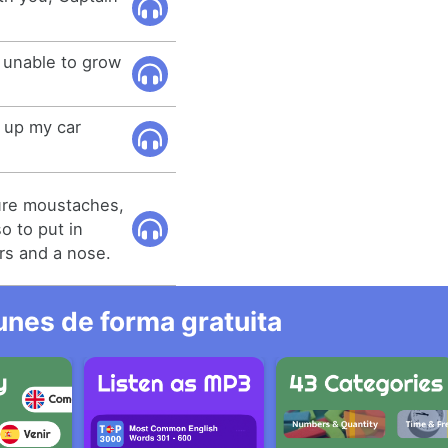
 unable to grow
k up my car
sure moustaches,
o to put in
ars and a nose.
nes de forma gratuita