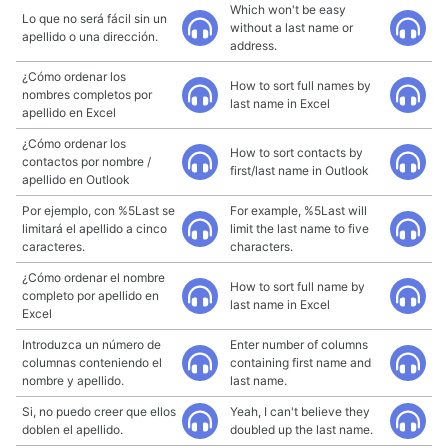
Which won't be easy
Lo que no será fácil sin un
without a last name or
apellido o una dirección.
address.
¿Cómo ordenar los
How to sort full names by
nombres completos por
last name in Excel
apellido en Excel
¿Cómo ordenar los
How to sort contacts by
contactos por nombre /
first/last name in Outlook
apellido en Outlook
Por ejemplo, con %5Last se
For example, %5Last will
limitará el apellido a cinco
limit the last name to five
caracteres.
characters.
¿Cómo ordenar el nombre
How to sort full name by
completo por apellido en
last name in Excel
Excel
Introduzca un número de
Enter number of columns
columnas conteniendo el
containing first name and
nombre y apellido.
last name.
Si, no puedo creer que ellos
Yeah, I can't believe they
doblen el apellido.
doubled up the last name.