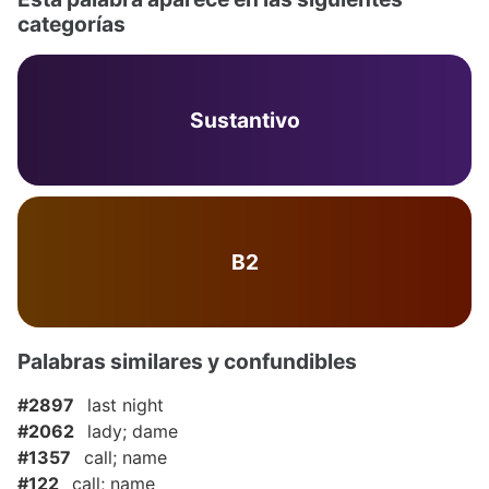
categorías
Sustantivo
B2
Palabras similares y confundibles
#2897
last night
#2062
lady; dame
#1357
call; name
#122
call; name