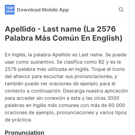
Skip
Skip
Skip
Download Mobile App
Toggle
to
to
to
search
primary
content
footer
navigation
Apellido - Last name (La 2576
Palabra Más Común En English)
En Inglés, la palabra Apellido es Last name. Se puede
usar como sustantivo. Se clasifica como B2 y es la
2576 palabra más utilizada en Inglés. Toque el ícono
del altavoz para escuchar sus pronunciaciones, y
también puede ver oraciones de ejemplo para el
contexto a continuación. Descarga nuestra aplicación
para acceder sin conexión a esta y las otras 3000
palabras en Inglés más comunes con más de 60 000
oraciones de ejemplo, pronunciaciones y varios tipos
de práctica.
Pronunciation