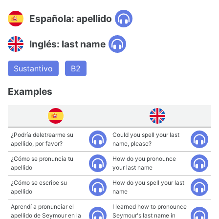
Española: apellido
Inglés: last name
Sustantivo
B2
Examples
¿Podría deletrearme su
Could you spell your last
apellido, por favor?
name, please?
¿Cómo se pronuncia tu
How do you pronounce
apellido
your last name
¿Cómo se escribe su
How do you spell your last
apellido
name
Aprendí a pronunciar el
I learned how to pronounce
apellido de Seymour en la
Seymour's last name in