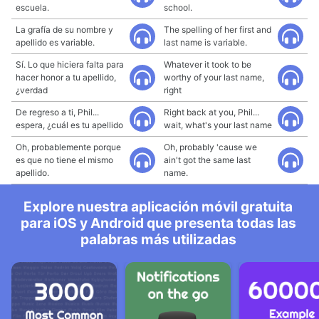
escuela.
school.
La grafía de su nombre y
The spelling of her first and
apellido es variable.
last name is variable.
Sí. Lo que hiciera falta para
Whatever it took to be
hacer honor a tu apellido,
worthy of your last name,
¿verdad
right
De regreso a ti, Phil...
Right back at you, Phil...
espera, ¿cuál es tu apellido
wait, what's your last name
Oh, probablemente porque
Oh, probably 'cause we
es que no tiene el mismo
ain't got the same last
apellido.
name.
Explore nuestra aplicación móvil gratuita
para iOS y Android que presenta todas las
palabras más utilizadas