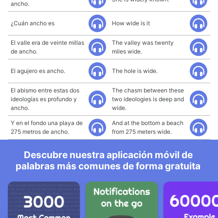
ancho.
¿Cuán ancho es
How wide is it
El valle era de veinte millas
The valley was twenty
de ancho.
miles wide.
El agujero es ancho.
The hole is wide.
El abismo entre estas dos
The chasm between these
ideologías es profundo y
two ideologies is deep and
ancho.
wide.
Y en el fondo una playa de
And at the bottom a beach
275 metros de ancho.
from 275 meters wide.
Descubre nuestra aplicación móvil de
palabras más comunes de forma gratuita