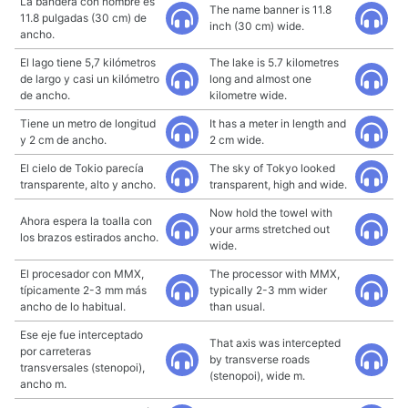
La bandera con nombre es
The name banner is 11.8
11.8 pulgadas (30 cm) de
inch (30 cm) wide.
ancho.
El lago tiene 5,7 kilómetros
The lake is 5.7 kilometres
de largo y casi un kilómetro
long and almost one
de ancho.
kilometre wide.
Tiene un metro de longitud
It has a meter in length and
y 2 cm de ancho.
2 cm wide.
El cielo de Tokio parecía
The sky of Tokyo looked
transparente, alto y ancho.
transparent, high and wide.
Now hold the towel with
Ahora espera la toalla con
your arms stretched out
los brazos estirados ancho.
wide.
El procesador con MMX,
The processor with MMX,
típicamente 2-3 mm más
typically 2-3 mm wider
ancho de lo habitual.
than usual.
Ese eje fue interceptado
That axis was intercepted
por carreteras
by transverse roads
transversales (stenopoi),
(stenopoi), wide m.
ancho m.