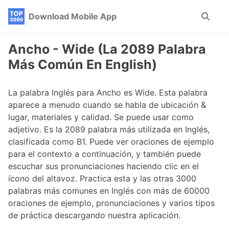
Skip
Skip
Skip
Download Mobile App
Toggle
to
to
to
search
primary
content
footer
navigation
Ancho - Wide (La 2089 Palabra
Más Común En English)
La palabra Inglés para Ancho es Wide. Esta palabra
aparece a menudo cuando se habla de ubicación &
lugar, materiales y calidad. Se puede usar como
adjetivo. Es la 2089 palabra más utilizada en Inglés,
clasificada como B1. Puede ver oraciones de ejemplo
para el contexto a continuación, y también puede
escuchar sus pronunciaciones haciendo clic en el
ícono del altavoz. Practica esta y las otras 3000
palabras más comunes en Inglés con más de 60000
oraciones de ejemplo, pronunciaciones y varios tipos
de práctica descargando nuestra aplicación.