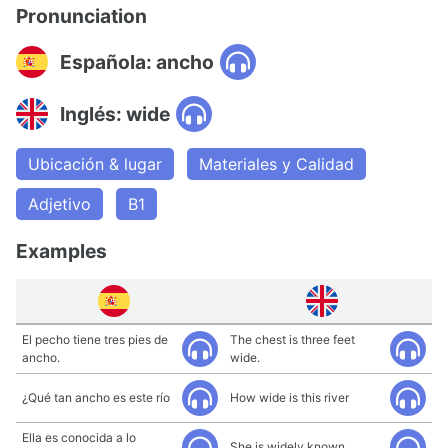
Pronunciation
Española: ancho
Inglés: wide
Ubicación & lugar
Materiales y Calidad
Adjetivo
B1
Examples
El pecho tiene tres pies de
The chest is three feet
ancho.
wide.
¿Qué tan ancho es este río
How wide is this river
Ella es conocida a lo
She is widely known.