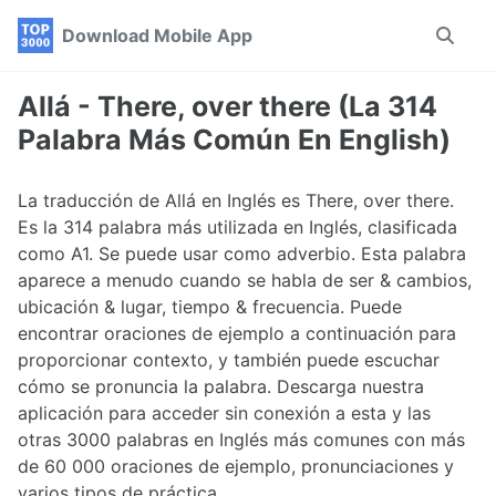
Skip
Skip
Skip
Download Mobile App
Toggle
to
to
to
search
primary
content
footer
navigation
Allá - There, over there (La 314
Palabra Más Común En English)
La traducción de Allá en Inglés es There, over there.
Es la 314 palabra más utilizada en Inglés, clasificada
como A1. Se puede usar como adverbio. Esta palabra
aparece a menudo cuando se habla de ser & cambios,
ubicación & lugar, tiempo & frecuencia. Puede
encontrar oraciones de ejemplo a continuación para
proporcionar contexto, y también puede escuchar
cómo se pronuncia la palabra. Descarga nuestra
aplicación para acceder sin conexión a esta y las
otras 3000 palabras en Inglés más comunes con más
de 60 000 oraciones de ejemplo, pronunciaciones y
varios tipos de práctica.