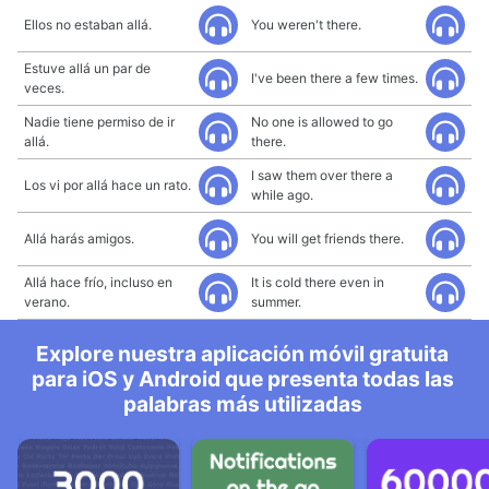
Ellos no estaban allá.
You weren't there.
Estuve allá un par de
I've been there a few times.
veces.
Nadie tiene permiso de ir
No one is allowed to go
allá.
there.
I saw them over there a
Los vi por allá hace un rato.
while ago.
Allá harás amigos.
You will get friends there.
Allá hace frío, incluso en
It is cold there even in
verano.
summer.
Explore nuestra aplicación móvil gratuita
para iOS y Android que presenta todas las
palabras más utilizadas