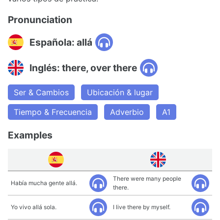
Pronunciation
Española: allá
Inglés: there, over there
Ser & Cambios
Ubicación & lugar
Tiempo & Frecuencia
Adverbio
A1
Examples
There were many people
Había mucha gente allá.
there.
Yo vivo allá sola.
I live there by myself.