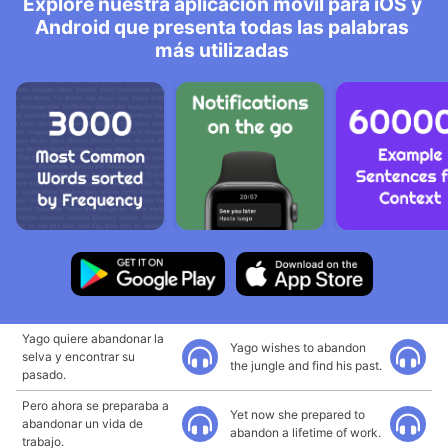
Explore nuestra aplicación móvil para iOS y
Android que presenta todas las palabras
más utilizadas
Yago quiere abandonar la
Yago wishes to abandon
selva y encontrar su
the jungle and find his past.
pasado.
Pero ahora se preparaba a
Yet now she prepared to
abandonar un vida de
abandon a lifetime of work.
trabajo.