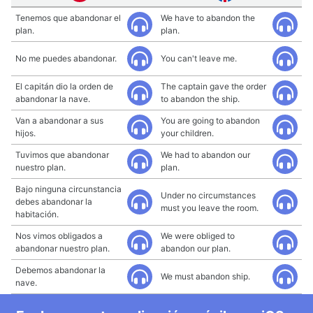
Tenemos que abandonar el
We have to abandon the
plan.
plan.
No me puedes abandonar.
You can't leave me.
El capitán dio la orden de
The captain gave the order
abandonar la nave.
to abandon the ship.
Van a abandonar a sus
You are going to abandon
hijos.
your children.
Tuvimos que abandonar
We had to abandon our
nuestro plan.
plan.
Bajo ninguna circunstancia
Under no circumstances
debes abandonar la
must you leave the room.
habitación.
Nos vimos obligados a
We were obliged to
abandonar nuestro plan.
abandon our plan.
Debemos abandonar la
We must abandon ship.
nave.