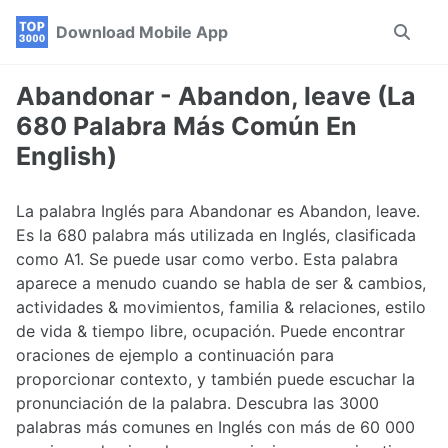
Skip
Skip
Skip
Download Mobile App
Toggle
to
to
to
search
primary
content
footer
navigation
Abandonar - Abandon, leave (La
680 Palabra Más Común En
English)
La palabra Inglés para Abandonar es Abandon, leave.
Es la 680 palabra más utilizada en Inglés, clasificada
como A1. Se puede usar como verbo. Esta palabra
aparece a menudo cuando se habla de ser & cambios,
actividades & movimientos, familia & relaciones, estilo
de vida & tiempo libre, ocupación. Puede encontrar
oraciones de ejemplo a continuación para
proporcionar contexto, y también puede escuchar la
pronunciación de la palabra. Descubra las 3000
palabras más comunes en Inglés con más de 60 000