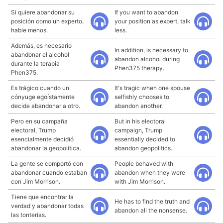
Si quiere abandonar su
If you want to abandon
posición como un experto,
your position as expert, talk
hable menos.
less.
Además, es necesario
In addition, is necessary to
abandonar el alcohol
abandon alcohol during
durante la terapia
Phen375 therapy.
Phen375.
Es trágico cuando un
It's tragic when one spouse
cónyuge egoístamente
selfishly chooses to
decide abandonar a otro.
abandon another.
Pero en su campaña
But in his electoral
electoral, Trump
campaign, Trump
esencialmente decidió
essentially decided to
abandonar la geopolítica.
abandon geopolitics.
La gente se comportó con
People behaved with
abandonar cuando estaban
abandon when they were
con Jim Morrison.
with Jim Morrison.
Tiene que encontrar la
He has to find the truth and
verdad y abandonar todas
abandon all the nonsense.
las tonterías.