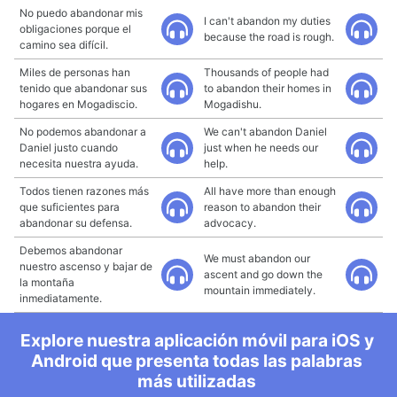
No puedo abandonar mis
I can't abandon my duties
obligaciones porque el
because the road is rough.
camino sea difícil.
Miles de personas han
Thousands of people had
tenido que abandonar sus
to abandon their homes in
hogares en Mogadiscio.
Mogadishu.
No podemos abandonar a
We can't abandon Daniel
Daniel justo cuando
just when he needs our
necesita nuestra ayuda.
help.
Todos tienen razones más
All have more than enough
que suficientes para
reason to abandon their
abandonar su defensa.
advocacy.
Debemos abandonar
We must abandon our
nuestro ascenso y bajar de
ascent and go down the
la montaña
mountain immediately.
inmediatamente.
Explore nuestra aplicación móvil para iOS y
Android que presenta todas las palabras
más utilizadas