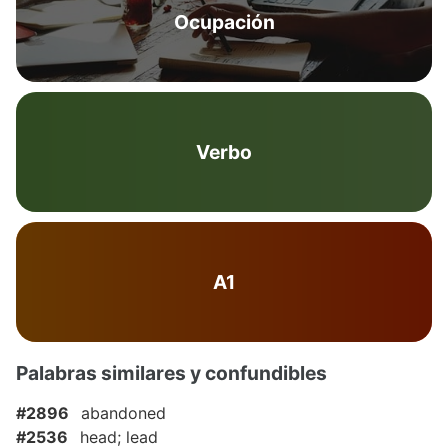
Ocupación
Verbo
A1
Palabras similares y confundibles
#2896
abandoned
#2536
head; lead