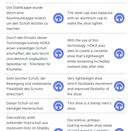
Die Stahlkappe wurde
durch eine
The steel cap was replaced
Aluminiumkappe ersetzt
with an aluminum cap to
um den Schuh leichter zu
make the shoe lighter.
machen.
Durch den Einsatz dieser
With the use of this
Technologie konnte HOKA
technology, HOKA was
einen vielseitigen Schuh
able to create a versatile
erschaffen, der sehr leicht
shoe that's lightweight
und dennoch unglaublich
while remaining incredibly
belastbar ist - Kilometer für
resilient mile after mile.
Kilometer.
Sehr leichter Schuh, der
Very lightweight shoe
Bewegung und verbesserte
which facilitates movement
Flexibilität des Schuhs
and improved flexibility of
erleichtert.
the shoe.
Dieser Schuh ist ein
This shoe is a trendy men's
trendiger Herrenschuh.
shoe.
Dekorativer, antik
Decorative, antique-
wirkender Holzschuh aus
looking wooden shoe made
massivem Holz im Shabby
of solid wood in a shabby-