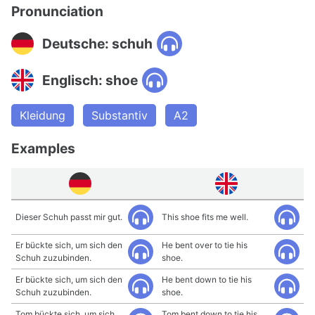
Pronunciation
Deutsche: schuh
Englisch: shoe
Kleidung
Substantiv
A2
Examples
Dieser Schuh passt mir gut.
This shoe fits me well.
Er bückte sich, um sich den
He bent over to tie his
Schuh zuzubinden.
shoe.
Er bückte sich, um sich den
He bent down to tie his
Schuh zuzubinden.
shoe.
Tom bückte sich, um sich
Tom bent down to tie his