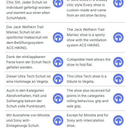
Chic Stil. Jeder Schuh ist
chic style Every shoe is
individuell gefertigt worden
custom-made and came
und stammt aus einer alten
from an old shoe factory.
Schuhfabrik.
Der Jack Wolfskin Trail
The Jack Wolfskin Trail
Maniac Schuh ist ein
Maniac shoe is a sporty
sportlicher Halbschuh mit
shoe with the ventilation
dem Belüftungssystem
system ACS HIKING.
ACS HIKING.
Dank der einklappbaren
Collapsible Heel allows the
Ferse kann der Schuh flach
shoe to fold flat.
gefaltet werden.
Dieser Ultra Tech Schuh ist
This Ultra Tech shoe is a
eine Hommage an Vegeta.
tribute to Vegeta.
Auch in den Kategorien
The shoe also received full
Abrollverhalten, Halt und
points in the categories
Sohlengrip bekam der
rolling behaviour, grip and
Schuh volle Punktezahl.
sole grip.
Mit Ausnahme von Minolta
Except for Minolta and for
und Sony anti-
Sony anti-intercalation
Einlagerungs Schuh.
shoe.