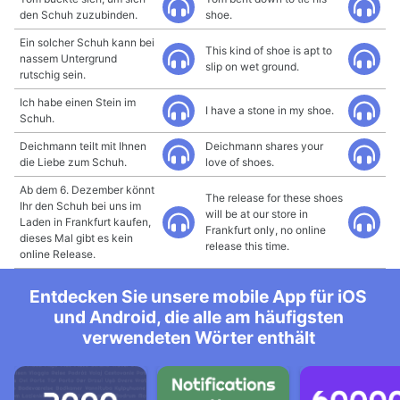
den Schuh zuzubinden.
shoe.
Ein solcher Schuh kann bei
This kind of shoe is apt to
nassem Untergrund
slip on wet ground.
rutschig sein.
Ich habe einen Stein im
I have a stone in my shoe.
Schuh.
Deichmann teilt mit Ihnen
Deichmann shares your
die Liebe zum Schuh.
love of shoes.
Ab dem 6. Dezember könnt
The release for these shoes
Ihr den Schuh bei uns im
will be at our store in
Laden in Frankfurt kaufen,
Frankfurt only, no online
dieses Mal gibt es kein
release this time.
online Release.
Entdecken Sie unsere mobile App für iOS
und Android, die alle am häufigsten
verwendeten Wörter enthält