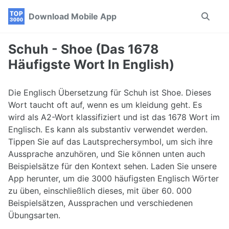
Skip
Skip
Skip
Download Mobile App
Toggle
to
to
to
search
primary
content
footer
navigation
Schuh - Shoe (Das 1678
Häufigste Wort In English)
Die Englisch Übersetzung für Schuh ist Shoe. Dieses
Wort taucht oft auf, wenn es um kleidung geht. Es
wird als A2-Wort klassifiziert und ist das 1678 Wort im
Englisch. Es kann als substantiv verwendet werden.
Tippen Sie auf das Lautsprechersymbol, um sich ihre
Aussprache anzuhören, und Sie können unten auch
Beispielsätze für den Kontext sehen. Laden Sie unsere
App herunter, um die 3000 häufigsten Englisch Wörter
zu üben, einschließlich dieses, mit über 60. 000
Beispielsätzen, Aussprachen und verschiedenen
Übungsarten.