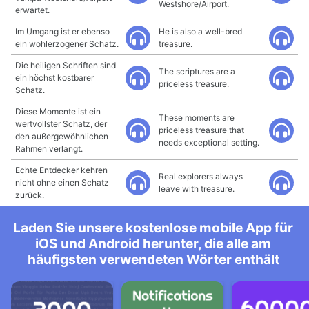
Westshore/Airport.
erwartet.
Im Umgang ist er ebenso
He is also a well-bred
ein wohlerzogener Schatz.
treasure.
Die heiligen Schriften sind
The scriptures are a
ein höchst kostbarer
priceless treasure.
Schatz.
Diese Momente ist ein
These moments are
wertvollster Schatz, der
priceless treasure that
den außergewöhnlichen
needs exceptional setting.
Rahmen verlangt.
Echte Entdecker kehren
Real explorers always
nicht ohne einen Schatz
leave with treasure.
zurück.
Laden Sie unsere kostenlose mobile App für
iOS und Android herunter, die alle am
häufigsten verwendeten Wörter enthält