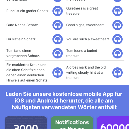
Quietness is a great
Ruhe ist ein großer Schatz.
treasure.
Gute Nacht, Schatz
Good night, sweetheart.
Du bist ein Schatz
You are such a sweetheart.
Tom fand einen
Tom found a buried
vergrabenen Schatz.
treasure.
Ein markiertes Kreuz und
A cross mark and the old
die alten Schriftzeichen
writing clearly hint at a
geben einen deutlichen
treasure.
Hinweis auf einen Schatz.
Laden Sie unsere kostenlose mobile App für
iOS und Android herunter, die alle am
häufigsten verwendeten Wörter enthält