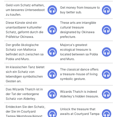
Geld vom Schatz erhalten,
Get money from treasure to
um besseres Unterseeboot
buy better sub.
zu kaufen.
Diese Künste sind ein
These arts are intangible
unantastbarer kultureller
cultural treasure
Schatz, geformt durch die
designated by Okinawa
Präfektur Okinawa.
prefecture.
Der große ökologische
Majorca's greatest
Schatz von Mallorca
ecological treasure is
befindet sich zwischen sa
located between sa Pobla
Pobla und Muro.
and Muro.
Im klassischen Tanz bietet
The classical dance offers
sich ein Schatz von
a treasure-house of living
lebendigen symbolischen
symbolic gesture.
Gesten an.
Das Wizards Thatch ist in
Wizards Thatch is indeed
der Tat der verborgene
Alderley's hidden treasure.
Schatz von Alderley.
Entdecken Sie den Schatz,
Unlock the treasure that
der Sie im Courtyard
awaits at Courtyard Tampa
Tampa Westshore/Airport