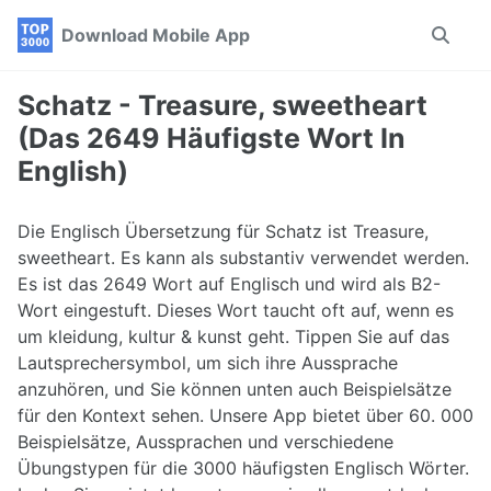
Skip
Skip
Skip
Download Mobile App
Toggle
to
to
to
search
primary
content
footer
navigation
Schatz - Treasure, sweetheart
(Das 2649 Häufigste Wort In
English)
Die Englisch Übersetzung für Schatz ist Treasure,
sweetheart. Es kann als substantiv verwendet werden.
Es ist das 2649 Wort auf Englisch und wird als B2-
Wort eingestuft. Dieses Wort taucht oft auf, wenn es
um kleidung, kultur & kunst geht. Tippen Sie auf das
Lautsprechersymbol, um sich ihre Aussprache
anzuhören, und Sie können unten auch Beispielsätze
für den Kontext sehen. Unsere App bietet über 60. 000
Beispielsätze, Aussprachen und verschiedene
Übungstypen für die 3000 häufigsten Englisch Wörter.