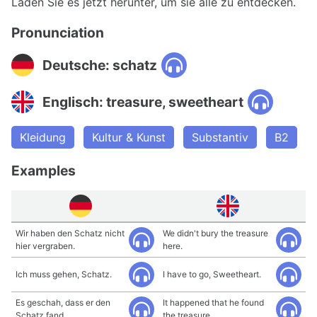
Laden Sie es jetzt herunter, um sie alle zu entdecken.
Pronunciation
Deutsche: schatz
Englisch: treasure, sweetheart
Kleidung
Kultur & Kunst
Substantiv
B2
Examples
Wir haben den Schatz nicht
We didn't bury the treasure
hier vergraben.
here.
Ich muss gehen, Schatz.
I have to go, Sweetheart.
Es geschah, dass er den
It happened that he found
Schatz fand.
the treasure.